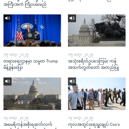
အကြီးအကဲ ကြိုးပမ်းမည်
၁၅ မတ္၊ ၂၀၂၅
၁၅ မတ္၊ ၂၀၂၅
တရားရေးဌာနမှာ သမ္မတ Trump
အသုံးစရိတ်ဥပဒေကြမ်း ကန်
မိန့်ခွန်းပြော
အထက်လွှတ်တော် အတည်ပြု
၁၄ မတ္၊ ၂၀၂၅
၁၄ မတ္၊ ၂၀၂၅
အမေရိကန်အစိုးရဆက်လက်
ကုလအတွင်းရေးမှူးချုပ် Cox's