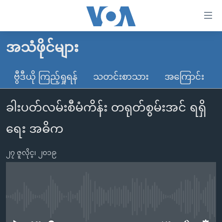
သုံး
ရ
လွယ်ကူ
အသံဖိုင်များ
မူလစာမျက်နှာ
စေ
မြန်မာ
ဗွီဒီယို ကြည့်ရှုရန်
သတင်းစာသား
အကြောင်း
သည့်
ကမ္ဘာ့သတင်းများ
Link
ခါးပတ်လမ်းစီမံကိန်း တရုတ်စွမ်းအင် ရရှိ
ဗွီဒီယို
နိုင်ငံတကာ
များ
သတင်းလွတ်လပ်ခွင့်
အမေရိကန်
ရေး အဓိက
ပင်မ
ရပ်ဝန်းတခု လမ်းတခု အလွန်
တရုတ်
အကြောင်းအရာ
၂၇ ဇူလိုင္၊ ၂၀၁၉
သို့
အင်္ဂလိပ်စာလေ့လာမယ်
အစ္စရေး-ပါလက်စတိုင်း
ကျော်
အပတ်စဉ်ကဏ္ဍများ
အမေရိကန်သုံးအီဒီယံ
ကြည့်
ရေဒီယိုနှင့်ရုပ်သံ အချက်အလက်များ
မကြေးမုံရဲ့ အင်္ဂလိပ်စာ
ရေဒီယို
ရန်
No media source currently available
ပင်မ
ရေဒီယို/တီဗွီအစီအစဉ်
ရုပ်ရှင်ထဲက အင်္ဂလိပ်စာ
တီဗွီ