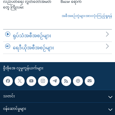
လည်ပတ်ရေး လွှတ်တော်အမတ်
Bazar ရောက်
တွေ ကြိုးပမ်း
အစီအစဉ်တွဲများအားလုံးကြည့်ရှုရန်
ရုပ်သံအစီအစဉ်များ
ရေဒီယိုအစီအစဉ်များ
ဗွီအိုအေ လူမှုကွန်ယက်များ
သတင်း
၀န်ဆောင်မှုများ