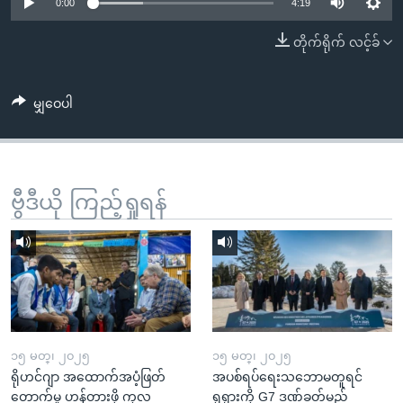
အ
0:00
4:19
သုတပဒေသာ အင်္ဂလိပ်စာ
ညွန်း
Learning English
တိုက်ရိုက် လင့်ခ်
စာမျက်နှာ
သို့
ဗွီအိုအေ လူမှုကွန်ယက်များ
ကျော်
မျှဝေပါ
ကြည့်
ရန်
ဘာသာစကားများ
ရှာဖွေ
ဗွီဒီယို ကြည့်ရှုရန်
ရန်
နေရာ
သို့
ကျော်
ရန်
၁၅ မတ္၊ ၂၀၂၅
၁၅ မတ္၊ ၂၀၂၅
ရိုဟင်ဂျာ အထောက်အပံ့ဖြတ်
အပစ်ရပ်ရေးသဘောမတူရင်
တောက်မှု ဟန့်တားဖို့ ကုလ
ရုရှားကို G7 ဒဏ်ခတ်မည်