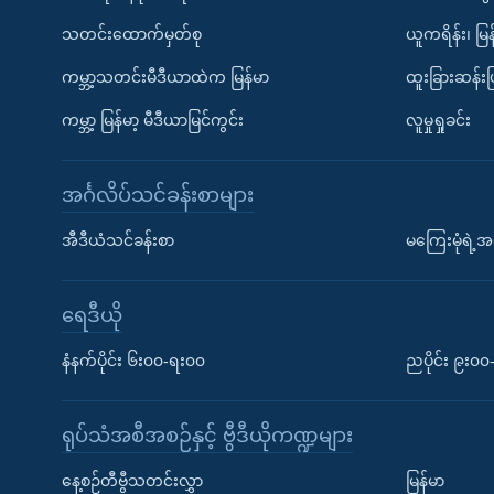
သတင်းထောက်မှတ်စု
ယူကရိန်း၊ မြန
ကမ္ဘာ့သတင်းမီဒီယာထဲက မြန်မာ
ထူးခြားဆန်း
ကမ္ဘာ့ မြန်မာ့ မီဒီယာမြင်ကွင်း
လူမှုရှုခင်း
အင်္ဂလိပ်သင်ခန်းစာများ
အီဒီယံသင်ခန်းစာ
မကြေးမုံရဲ့အင
ရေဒီယို
နံနက်ပိုင်း ၆း၀၀-ရး၀၀
ညပိုင်း ၉း၀
ရုပ်သံအစီအစဉ်နှင့် ဗွီဒီယိုကဏ္ဍများ
နေ့စဉ်တီဗွီသတင်းလွှာ
မြန်မာ