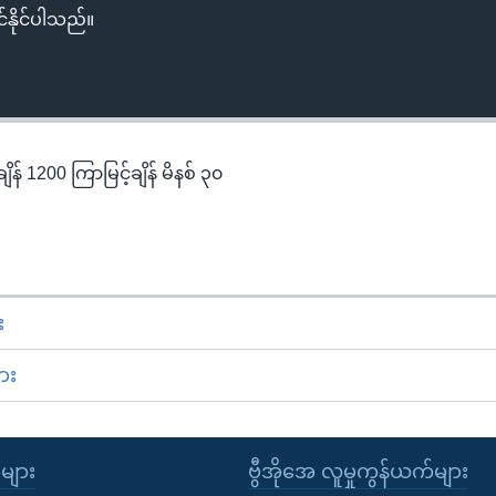
်နိုင်ပါသည်။
န် 1200 ကြာမြင့်ချိန် မိနစ် ၃၀
း
ား
ုများ
ဗွီအိုအေ လူမှုကွန်ယက်များ