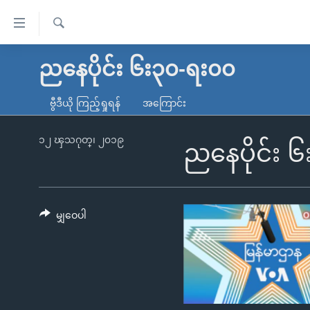
သုံး
ရ
ရှာဖွေ
လွယ်ကူ
မူလစာမျက်နှာ
ညနေပိုင်း ၆း၃၀-ရး၀၀
ရ
စေ
မြန်မာ
လာ
ဗွီဒီယို ကြည့်ရှုရန်
အကြောင်း
သည့်
ဒ်
ကမ္ဘာ့သတင်းများ
Link
ဗွီဒီယို
နိုင်ငံတကာ
၁၂ ၾသဂုတ္၊ ၂၀၁၉
ညနေပိုင်း 
များ
သတင်းလွတ်လပ်ခွင့်
အမေရိကန်
ပင်မ
ရပ်ဝန်းတခု လမ်းတခု အလွန်
တရုတ်
အကြောင်းအရာ
အင်္ဂလိပ်စာလေ့လာမယ်
အစ္စရေး-ပါလက်စတိုင်း
မျှဝေပါ
သို့
အပတ်စဉ်ကဏ္ဍများ
အမေရိကန်သုံးအီဒီယံ
ကျော်
ကြည့်
ရေဒီယိုနှင့်ရုပ်သံ အချက်အလက်များ
မကြေးမုံရဲ့ အင်္ဂလိပ်စာ
ရေဒီယို
ရန်
ရေဒီယို/တီဗွီအစီအစဉ်
ရုပ်ရှင်ထဲက အင်္ဂလိပ်စာ
တီဗွီ
ပင်မ