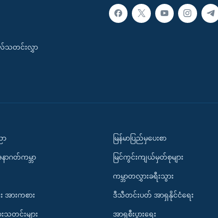
းလ်သတင်းလွှာ
ပညာ
မြန်မာပြည်မှပေးစာ
အနာဂတ်ကမ္ဘာ
မြင်ကွင်းကျယ်မှတ်စုများ
ကမ္ဘာတလွှားခရီးသွား
း အားကစား
ဒီသီတင်းပတ် အာရှနိုင်ငံရေး
ားသတင်းများ
အာရှစီးပွားရေး