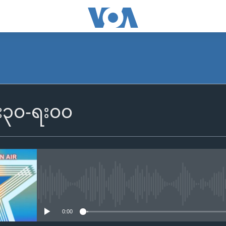
၆း၃၀-ရး၀၀
No media source currently availa
0:00