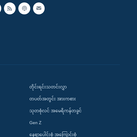
တိုင်းရင်းသတင်းလွှာ
တပတ်အတွင်း အားကစား
သုတစုံလင် အမေရိကန်တခွင်
Gen Z
နေရာပေါင်းစုံ အကြောင်းစုံ