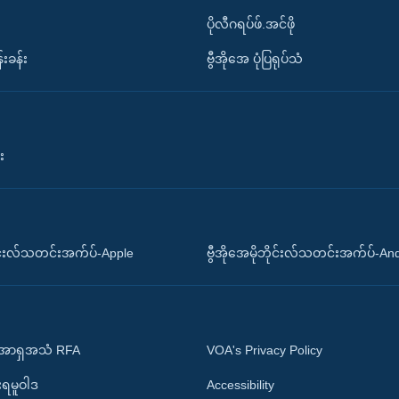
ပိုလီဂရပ်ဖ်.အင်ဖို
်းခန်း
ဗွီအိုအေ ပုံပြရုပ်သံ
း
ိုင်းလ်သတင်းအက်ပ်-Apple
ဗွီအိုအေမိုဘိုင်းလ်သတင်းအက်ပ်-An
 အာရှအသံ RFA
VOA's Privacy Policy
ုးရမူဝါဒ
Accessibility