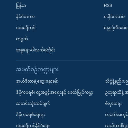
မြန်မာ
RSS
နိုင်ငံတကာ
ပေါ့ဒ်ကတ်စ်
အမေရိကန်
နေ့စဉ်အီးမေ
တရုတ်
အစ္စရေး-ပါလက်စတိုင်း
အပတ်စဉ်ကဏ္ဍများ
အယ်ဒီတာနဲ့ ဆွေးနွေးခန်း
သိပ္ပံနဲ့နည်း
ဒီမိုကရေစီ၊ လူ့အခွင့်အရေးနှင့် ခေတ်ပြိုင်ကမ္ဘာ
ဥတုရာသီနဲ့ 
သတင်းသုံးသပ်ချက်
စီးပွားရေး
ဒီမိုကရေစီရေးရာ
တပတ်အတွင်
အမေရိကန်နိုင်ငံရေး
လယ်ယာစီးပွ