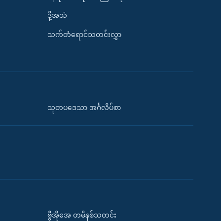
ဒို့အသံ
သက်တံရောင်သတင်းလွှာ
သုတပဒေသာ အင်္ဂလိပ်စာ
ဗွီအိုအေ တမိနစ်သတင်း