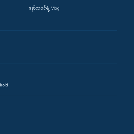
နော်သဇင်ရဲ့ Vlog
droid