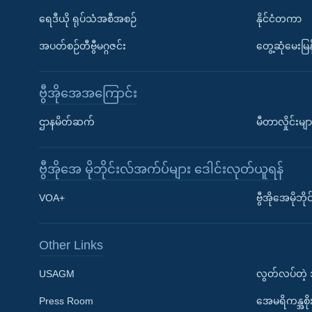
ရေဒီယို ရုပ်သံအစီအစဉ်
နိုင်ငံတကာ
အပတ်စဉ်တီဗွီမဂ္ဂဇင်း
တွေ့ဆုံမေးမြန
ဗွီအိုအေအကြောင်း
ဌာနမိတ်ဆက်
မီတာလှိုင်းမျာ
ဗွီအိုအေ မိုဘိုင်းလ်အက်ပ်များ ဒေါင်းလုတ်ယူရန်
Learning English
VOA+
ဗွီအိုအေမိုဘ
ဗွီအိုအေ လူမှုကွန်ယက်များ
Other Links
USAGM
လွတ်လပ်တဲ့
Press Room
အေမရိကန္အစိ
ဘာသာစကားများ