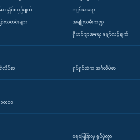
်မာ နှိုင်းယှဉ်ချက်
ကျန်းမာရေး
ပြားသတင်းများ
အမျိုးသမီးကဏ္ဍ
ရိုဟင်ဂျာအရေး မျှော်လင့်ချက်
်္ဂလိပ်စာ
ရုပ်ရှင်ထဲက အင်္ဂလိပ်စာ
၀-၁၀း၀၀
ရေမြေခြားမှ ရုပ်ပုံလွှာ