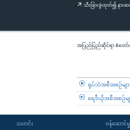
သုတပဒေသာ အင်္ဂလိပ်စာ
အ
သီးခြားခွဲထုတ်၍ နားဆင
ညွန်း
စာမျက်နှာ
သို့
ကျော်
ကြည့်
အပြည်ပြည်ဆိုင်ရာ စံတော်ချိ
ရန်
ရှာဖွေ
ရန်
နေရာ
သို့
ရုပ်သံအစီအစဉ်မျာ
ကျော်
ရန်
ရေဒီယိုအစီအစဉ်မျ
သတင်း
၀န်ဆောင်မှ