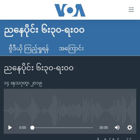
သုံး
ရ
လွယ်ကူ
ညနေပိုင်း ၆း၃၀-ရး၀၀
မူလစာမျက်နှာ
စေ
မြန်မာ
ဗွီဒီယို ကြည့်ရှုရန်
အကြောင်း
သည့်
ကမ္ဘာ့သတင်းများ
Link
ညနေပိုင်း ၆း၃၀-ရး၀၀
ဗွီဒီယို
နိုင်ငံတကာ
များ
သတင်းလွတ်လပ်ခွင့်
အမေရိကန်
ပင်မ
၁၄ ၾသဂုတ္၊ ၂၀၁၉
ရပ်ဝန်းတခု လမ်းတခု အလွန်
တရုတ်
အကြောင်းအရာ
သို့
အင်္ဂလိပ်စာလေ့လာမယ်
အစ္စရေး-ပါလက်စတိုင်း
ကျော်
အပတ်စဉ်ကဏ္ဍများ
အမေရိကန်သုံးအီဒီယံ
No media source currently available
ကြည့်
ရေဒီယိုနှင့်ရုပ်သံ အချက်အလက်များ
မကြေးမုံရဲ့ အင်္ဂလိပ်စာ
ရေဒီယို
ရန်
0:00
30:00
ပင်မ
ရေဒီယို/တီဗွီအစီအစဉ်
ရုပ်ရှင်ထဲက အင်္ဂလိပ်စာ
တီဗွီ