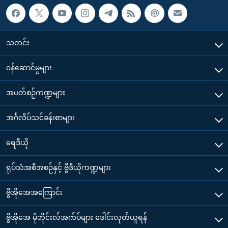
သတင်း
၀န်ဆောင်မှုများ
အပတ်စဉ်ကဏ္ဍများ
အင်္ဂလိပ်သင်ခန်းစာများ
ရေဒီယို
ရုပ်သံအစီအစဉ်နှင့် ဗွီဒီယိုကဏ္ဍများ
ဗွီအိုအေအကြောင်း
ဗွီအိုအေ မိုဘိုင်းလ်အက်ပ်များ ဒေါင်းလုတ်ယူရန်