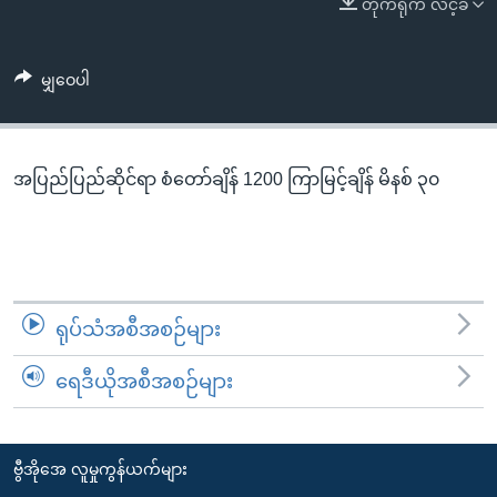
တိုက်ရိုက် လင့်ခ်
အ
သုတပဒေသာ အင်္ဂလိပ်စာ
ညွန်း
Learning English
စာမျက်နှာ
မျှဝေပါ
သို့
ဗွီအိုအေ လူမှုကွန်ယက်များ
ကျော်
ကြည့်
အပြည်ပြည်ဆိုင်ရာ စံတော်ချိန် 1200 ကြာမြင့်ချိန် မိနစ် ၃၀
ရန်
ဘာသာစကားများ
ရှာဖွေ
ရန်
နေရာ
သို့
ရုပ်သံအစီအစဉ်များ
ကျော်
ရန်
ရေဒီယိုအစီအစဉ်များ
ဗွီအိုအေ လူမှုကွန်ယက်များ