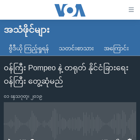
သုံး
ရ
လွယ်ကူ
အသံဖိုင်များ
မူလစာမျက်နှာ
စေ
မြန်မာ
ဗွီဒီယို ကြည့်ရှုရန်
သတင်းစာသား
အကြောင်း
သည့်
ကမ္ဘာ့သတင်းများ
Link
၀န်ကြီး Pompeo နဲ့ တရုတ် နိုင်ငံခြားရေး
ဗွီဒီယို
နိုင်ငံတကာ
များ
သတင်းလွတ်လပ်ခွင့်
အမေရိကန်
ဝန်ကြီး တွေ့ဆုံမည်
ပင်မ
ရပ်ဝန်းတခု လမ်းတခု အလွန်
တရုတ်
အကြောင်းအရာ
၀၁ ၾသဂုတ္၊ ၂၀၁၉
သို့
အင်္ဂလိပ်စာလေ့လာမယ်
အစ္စရေး-ပါလက်စတိုင်း
ကျော်
အပတ်စဉ်ကဏ္ဍများ
အမေရိကန်သုံးအီဒီယံ
ကြည့်
ရေဒီယိုနှင့်ရုပ်သံ အချက်အလက်များ
မကြေးမုံရဲ့ အင်္ဂလိပ်စာ
ရေဒီယို
ရန်
No media source currently available
ပင်မ
ရေဒီယို/တီဗွီအစီအစဉ်
ရုပ်ရှင်ထဲက အင်္ဂလိပ်စာ
တီဗွီ