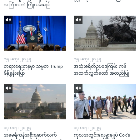
အကြီးအကဲ ကြိုးပမ်းမည်
၁၅ မတ္၊ ၂၀၂၅
၁၅ မတ္၊ ၂၀၂၅
တရားရေးဌာနမှာ သမ္မတ Trump
အသုံးစရိတ်ဥပဒေကြမ်း ကန်
မိန့်ခွန်းပြော
အထက်လွှတ်တော် အတည်ပြု
၁၄ မတ္၊ ၂၀၂၅
၁၄ မတ္၊ ၂၀၂၅
အမေရိကန်အစိုးရဆက်လက်
ကုလအတွင်းရေးမှူးချုပ် Cox's