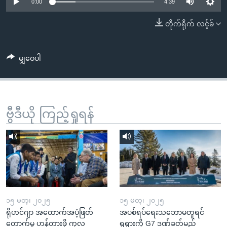
အ
0:00
4:39
သုတပဒေသာ အင်္ဂလိပ်စာ
ညွန်း
Learning English
တိုက်ရိုက် လင့်ခ်
စာမျက်နှာ
သို့
ဗွီအိုအေ လူမှုကွန်ယက်များ
ကျော်
မျှဝေပါ
ကြည့်
ရန်
ဘာသာစကားများ
ရှာဖွေ
ဗွီဒီယို ကြည့်ရှုရန်
ရန်
နေရာ
သို့
ကျော်
ရန်
၁၅ မတ္၊ ၂၀၂၅
၁၅ မတ္၊ ၂၀၂၅
ရိုဟင်ဂျာ အထောက်အပံ့ဖြတ်
အပစ်ရပ်ရေးသဘောမတူရင်
တောက်မှု ဟန့်တားဖို့ ကုလ
ရုရှားကို G7 ဒဏ်ခတ်မည်