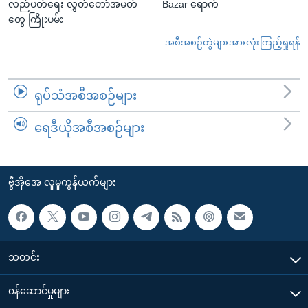
လည်ပတ်ရေး လွှတ်တော်အမတ်
Bazar ရောက်
တွေ ကြိုးပမ်း
အစီအစဉ်တွဲများအားလုံးကြည့်ရှုရန်
ရုပ်သံအစီအစဉ်များ
ရေဒီယိုအစီအစဉ်များ
ဗွီအိုအေ လူမှုကွန်ယက်များ
သတင်း
၀န်ဆောင်မှုများ