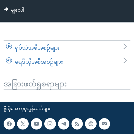
အ
သုတပဒေသာ အင်္ဂလိပ်စာ
ညွန်း
Learning English
မျှဝေပါ
စာမျက်နှာ
သို့
ဗွီအိုအေ လူမှုကွန်ယက်များ
ကျော်
ကြည့်
ရုပ်သံအစီအစဉ်များ
ရန်
ဘာသာစကားများ
ရှာဖွေ
ရေဒီယိုအစီအစဉ်များ
ရန်
နေရာ
သို့
အခြားဖတ်ရှုစရာများ
ကျော်
ရန်
ဗွီအိုအေ လူမှုကွန်ယက်များ