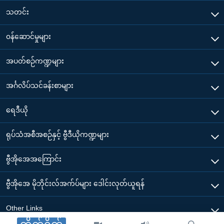
သတင်း
၀န်ဆောင်မှုများ
အပတ်စဉ်ကဏ္ဍများ
အင်္ဂလိပ်သင်ခန်းစာများ
ရေဒီယို
ရုပ်သံအစီအစဉ်နှင့် ဗွီဒီယိုကဏ္ဍများ
ဗွီအိုအေအကြောင်း
ဗွီအိုအေ မိုဘိုင်းလ်အက်ပ်များ ဒေါင်းလုတ်ယူရန်
Other Links