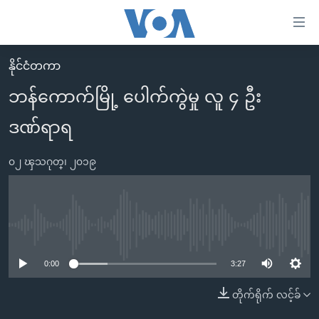
သုံး
ရ
လွယ်ကူ
နိုင်ငံတကာ
မူလစာမျက်နှာ
စေ
ဘန်ကောက်မြို့ ပေါက်ကွဲမှု လူ ၄ ဦး
မြန်မာ
သည့်
ဒဏ်ရာရ
ကမ္ဘာ့သတင်းများ
Link
ဗွီဒီယို
နိုင်ငံတကာ
များ
၀၂ ၾသဂုတ္၊ ၂၀၁၉
သတင်းလွတ်လပ်ခွင့်
အမေရိကန်
ပင်မ
ရပ်ဝန်းတခု လမ်းတခု အလွန်
တရုတ်
အကြောင်းအရာ
သို့
အင်္ဂလိပ်စာလေ့လာမယ်
အစ္စရေး-ပါလက်စတိုင်း
No media source currently available
ကျော်
အပတ်စဉ်ကဏ္ဍများ
အမေရိကန်သုံးအီဒီယံ
ကြည့်
0:00
3:27
ရေဒီယိုနှင့်ရုပ်သံ အချက်အလက်များ
မကြေးမုံရဲ့ အင်္ဂလိပ်စာ
ရေဒီယို
ရန်
တိုက်ရိုက် လင့်ခ်
ပင်မ
ရေဒီယို/တီဗွီအစီအစဉ်
ရုပ်ရှင်ထဲက အင်္ဂလိပ်စာ
တီဗွီ