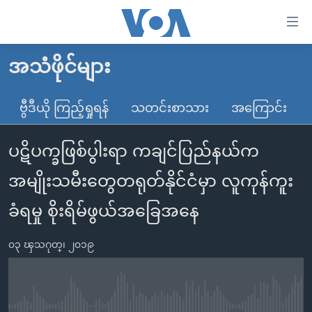
သုံး
ရ
လွယ်ကူ
အသံဖိုင်များ
မူလစာမျက်နှာ
စေ
မြန်မာ
ဗွီဒီယို ကြည့်ရှုရန်
သတင်းစာသား
အကြောင်း
သည့်
ကမ္ဘာ့သတင်းများ
Link
ပဋိပက္ခဖြစ်ပွါးရာ ကချင်ပြည်နယ်က
ဗွီဒီယို
နိုင်ငံတကာ
များ
သတင်းလွတ်လပ်ခွင့်
အမေရိကန်
အမျိုးသမီးတွေတရုတ်နိုင်ငံမှာ လူကုန်ကူး
ပင်မ
ရပ်ဝန်းတခု လမ်းတခု အလွန်
တရုတ်
အကြောင်းအရာ
ခံရမှု စိုးရိမ်ဖွယ်အခြေအနေ
သို့
အင်္ဂလိပ်စာလေ့လာမယ်
အစ္စရေး-ပါလက်စတိုင်း
ကျော်
၀၃ ၾသဂုတ္၊ ၂၀၁၉
အပတ်စဉ်ကဏ္ဍများ
အမေရိကန်သုံးအီဒီယံ
ကြည့်
ရေဒီယိုနှင့်ရုပ်သံ အချက်အလက်များ
မကြေးမုံရဲ့ အင်္ဂလိပ်စာ
ရေဒီယို
ရန်
ပင်မ
ရေဒီယို/တီဗွီအစီအစဉ်
ရုပ်ရှင်ထဲက အင်္ဂလိပ်စာ
တီဗွီ