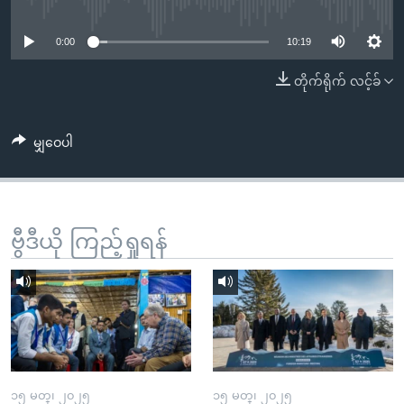
No media source currently available
အ
သုတပဒေသာ အင်္ဂလိပ်စာ
ညွန်း
Learning English
0:00
10:19
စာမျက်နှာ
သို့
ဗွီအိုအေ လူမှုကွန်ယက်များ
တိုက်ရိုက် လင့်ခ်
ကျော်
ကြည့်
မျှဝေပါ
ရန်
ဘာသာစကားများ
ရှာဖွေ
ရန်
နေရာ
ဗွီဒီယို ကြည့်ရှုရန်
သို့
ကျော်
ရန်
၁၅ မတ္၊ ၂၀၂၅
၁၅ မတ္၊ ၂၀၂၅