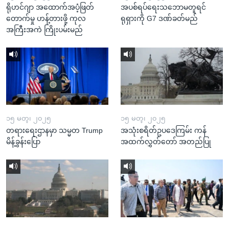
ရိုဟင်ဂျာ အထောက်အပံ့ဖြတ်
အပစ်ရပ်ရေးသဘောမတူရင်
တောက်မှု ဟန့်တားဖို့ ကုလ
ရုရှားကို G7 ဒဏ်ခတ်မည်
အကြီးအကဲ ကြိုးပမ်းမည်
၁၅ မတ္၊ ၂၀၂၅
၁၅ မတ္၊ ၂၀၂၅
တရားရေးဌာနမှာ သမ္မတ Trump
အသုံးစရိတ်ဥပဒေကြမ်း ကန်
မိန့်ခွန်းပြော
အထက်လွှတ်တော် အတည်ပြု