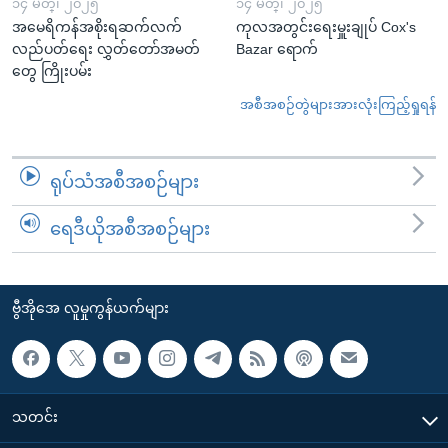
၁၄ မတ္၊ ၂၀၂၅
၁၄ မတ္၊ ၂၀၂၅
အမေရိကန်အစိုးရဆက်လက်
ကုလအတွင်းရေးမှူးချုပ် Cox's
လည်ပတ်ရေး လွှတ်တော်အမတ်
Bazar ရောက်
တွေ ကြိုးပမ်း
အစီအစဉ်တွဲများအားလုံးကြည့်ရှုရန်
ရုပ်သံအစီအစဉ်များ
ရေဒီယိုအစီအစဉ်များ
ဗွီအိုအေ လူမှုကွန်ယက်များ
သတင်း