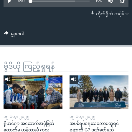
အ
0:00
1:26
သုတပဒေသာ အင်္ဂလိပ်စာ
ညွန်း
Learning English
တိုက်ရိုက် လင့်ခ်
စာမျက်နှာ
သို့
ဗွီအိုအေ လူမှုကွန်ယက်များ
ကျော်
မျှဝေပါ
ကြည့်
ရန်
ဘာသာစကားများ
ရှာဖွေ
ဗွီဒီယို ကြည့်ရှုရန်
ရန်
နေရာ
သို့
ကျော်
ရန်
၁၅ မတ္၊ ၂၀၂၅
၁၅ မတ္၊ ၂၀၂၅
ရိုဟင်ဂျာ အထောက်အပံ့ဖြတ်
အပစ်ရပ်ရေးသဘောမတူရင်
တောက်မှု ဟန့်တားဖို့ ကုလ
ရုရှားကို G7 ဒဏ်ခတ်မည်