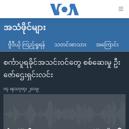
သုံး
ရ
လွယ်ကူ
အသံဖိုင်များ
မူလစာမျက်နှာ
စေ
မြန်မာ
ဗွီဒီယို ကြည့်ရှုရန်
သတင်းစာသား
အကြောင်း
သည့်
ကမ္ဘာ့သတင်းများ
Link
စင်္ကာပူရခိုင်အသင်းဝင်တွေ စစ်ဆေးမှု ဦး
ဗွီဒီယို
နိုင်ငံတကာ
များ
သတင်းလွတ်လပ်ခွင့်
အမေရိကန်
ဇော်ဌေးရှင်းလင်း
ပင်မ
ရပ်ဝန်းတခု လမ်းတခု အလွန်
တရုတ်
အကြောင်းအရာ
၀၄ ၾသဂုတ္၊ ၂၀၁၉
သို့
အင်္ဂလိပ်စာလေ့လာမယ်
အစ္စရေး-ပါလက်စတိုင်း
ကျော်
အပတ်စဉ်ကဏ္ဍများ
အမေရိကန်သုံးအီဒီယံ
ကြည့်
ရေဒီယိုနှင့်ရုပ်သံ အချက်အလက်များ
မကြေးမုံရဲ့ အင်္ဂလိပ်စာ
ရေဒီယို
ရန်
No media source currently available
ပင်မ
ရေဒီယို/တီဗွီအစီအစဉ်
ရုပ်ရှင်ထဲက အင်္ဂလိပ်စာ
တီဗွီ