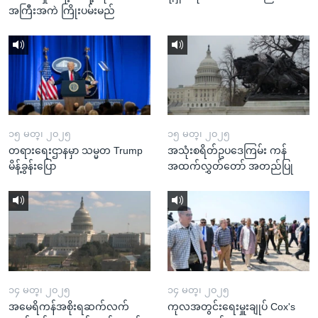
အကြီးအကဲ ကြိုးပမ်းမည်
၁၅ မတ္၊ ၂၀၂၅
၁၅ မတ္၊ ၂၀၂၅
တရားရေးဌာနမှာ သမ္မတ Trump
အသုံးစရိတ်ဥပဒေကြမ်း ကန်
မိန့်ခွန်းပြော
အထက်လွှတ်တော် အတည်ပြု
၁၄ မတ္၊ ၂၀၂၅
၁၄ မတ္၊ ၂၀၂၅
အမေရိကန်အစိုးရဆက်လက်
ကုလအတွင်းရေးမှူးချုပ် Cox's