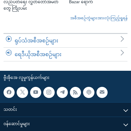
လည်ပတ်ရေး လွှတ်တော်အမတ်
Bazar ရောက်
တွေ ကြိုးပမ်း
အစီအစဉ်တွဲများအားလုံးကြည့်ရှုရန်
ရုပ်သံအစီအစဉ်များ
ရေဒီယိုအစီအစဉ်များ
ဗွီအိုအေ လူမှုကွန်ယက်များ
သတင်း
၀န်ဆောင်မှုများ