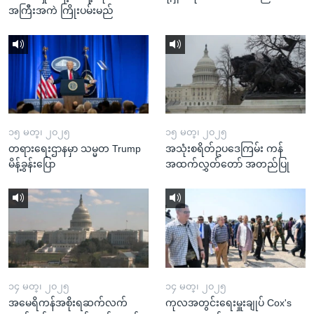
အကြီးအကဲ ကြိုးပမ်းမည်
၁၅ မတ္၊ ၂၀၂၅
၁၅ မတ္၊ ၂၀၂၅
တရားရေးဌာနမှာ သမ္မတ Trump
အသုံးစရိတ်ဥပဒေကြမ်း ကန်
မိန့်ခွန်းပြော
အထက်လွှတ်တော် အတည်ပြု
၁၄ မတ္၊ ၂၀၂၅
၁၄ မတ္၊ ၂၀၂၅
အမေရိကန်အစိုးရဆက်လက်
ကုလအတွင်းရေးမှူးချုပ် Cox's