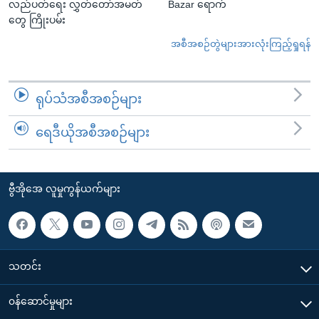
လည်ပတ်ရေး လွှတ်တော်အမတ်
Bazar ရောက်
တွေ ကြိုးပမ်း
အစီအစဉ်တွဲများအားလုံးကြည့်ရှုရန်
ရုပ်သံအစီအစဉ်များ
ရေဒီယိုအစီအစဉ်များ
ဗွီအိုအေ လူမှုကွန်ယက်များ
သတင်း
၀န်ဆောင်မှုများ