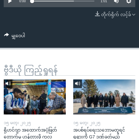
အ
0:00
1:01
သုတပဒေသာ အင်္ဂလိပ်စာ
ညွန်း
Learning English
တိုက်ရိုက် လင့်ခ်
စာမျက်နှာ
သို့
ဗွီအိုအေ လူမှုကွန်ယက်များ
ကျော်
မျှဝေပါ
ကြည့်
ရန်
ဘာသာစကားများ
ရှာဖွေ
ဗွီဒီယို ကြည့်ရှုရန်
ရန်
နေရာ
သို့
ကျော်
ရန်
၁၅ မတ္၊ ၂၀၂၅
၁၅ မတ္၊ ၂၀၂၅
ရိုဟင်ဂျာ အထောက်အပံ့ဖြတ်
အပစ်ရပ်ရေးသဘောမတူရင်
တောက်မှု ဟန့်တားဖို့ ကုလ
ရုရှားကို G7 ဒဏ်ခတ်မည်