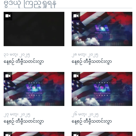
ဗွီဒီယို ကြည့်ရှုရန်
၃၁ မတ္၊ ၂၀၂၅
၂၈ မတ္၊ ၂၀၂၅
နေ့စဉ် တီဗွီသတင်းလွှာ
နေ့စဉ် တီဗွီသတင်းလွှာ
၂၇ မတ္၊ ၂၀၂၅
၂၆ မတ္၊ ၂၀၂၅
နေ့စဉ် တီဗွီသတင်းလွှာ
နေ့စဉ် တီဗွီသတင်းလွှာ