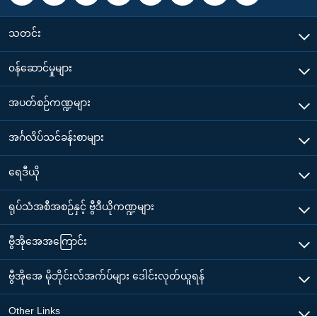
သတင်း
၀န်ဆောင်မှုများ
အပတ်စဉ်ကဏ္ဍများ
အင်္ဂလိပ်သင်ခန်းစာများ
ရေဒီယို
ရုပ်သံအစီအစဉ်နှင့် ဗွီဒီယိုကဏ္ဍများ
ဗွီအိုအေအကြောင်း
ဗွီအိုအေ မိုဘိုင်းလ်အက်ပ်များ ဒေါင်းလုတ်ယူရန်
Other Links