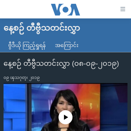
သုံး
ရ
လွယ်ကူ
နေ့စဉ် တီဗွီသတင်းလွှာ
မူလစာမျက်နှာ
စေ
မြန်မာ
ဗွီဒီယို ကြည့်ရှုရန်
အကြောင်း
သည့်
ကမ္ဘာ့သတင်းများ
Link
နေ့စဉ် တီဗွီသတင်းလွှာ (၀၈-၀၉-၂၀၁၉)
ဗွီဒီယို
နိုင်ငံတကာ
များ
သတင်းလွတ်လပ်ခွင့်
အမေရိကန်
ပင်မ
၀၉ ၾသဂုတ္၊ ၂၀၁၉
ရပ်ဝန်းတခု လမ်းတခု အလွန်
တရုတ်
အကြောင်းအရာ
သို့
အင်္ဂလိပ်စာလေ့လာမယ်
အစ္စရေး-ပါလက်စတိုင်း
ကျော်
အပတ်စဉ်ကဏ္ဍများ
အမေရိကန်သုံးအီဒီယံ
ကြည့်
ရေဒီယိုနှင့်ရုပ်သံ အချက်အလက်များ
မကြေးမုံရဲ့ အင်္ဂလိပ်စာ
ရေဒီယို
ရန်
No media source currently available
ပင်မ
ရေဒီယို/တီဗွီအစီအစဉ်
ရုပ်ရှင်ထဲက အင်္ဂလိပ်စာ
တီဗွီ