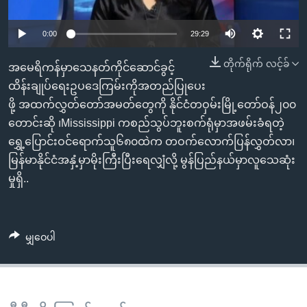
အ
သုတပဒေသာ အင်္ဂလိပ်စာ
ညွန်း
Learning English
0:00
29:29
စာမျက်နှာ
သို့
ဗွီအိုအေ လူမှုကွန်ယက်များ
တိုက်ရိုက် လင့်ခ်
အမေရိကန်မှာသေနတ်ကိုင်ဆောင်ခွင့်
ကျော်
ထိန်းချုပ်ရေးဥပဒေကြမ်းကိုအတည်ပြုပေး
ကြည့်
ဖို့ အထက်လွှတ်တော်အမတ်တွေကို နိုင်ငံတဝှမ်းမြို့တော်ဝန်၂၀၀
ရန်
တောင်းဆို ၊Mississippi ကစည်သွပ်ဘူးစက်ရုံမှာအဖမ်းခံရတဲ့
ဘာသာစကားများ
ရှာဖွေ
ရွှေ့ပြောင်းဝင်ရောက်သူ၆၈၀ထဲက တဝက်လောက်ပြန်လွှတ်လာ၊
ရန်
မြန်မာနိုင်ငံအနှံ့မှာမိုးကြီးပြီးရေလျှံလို့ မွန်ပြည်နယ်မှာလူသေဆုံး
နေရာ
မှုရှိ..
သို့
ကျော်
ရန်
မျှဝေပါ