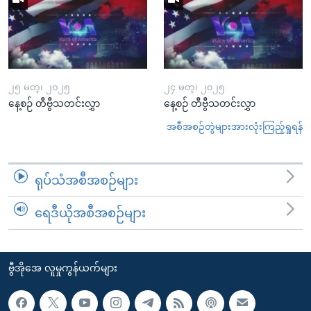
၂၅ မတ္၊ ၂၀၂၅
၂၄ မတ္၊ ၂၀၂၅
နေ့စဉ် တီဗွီသတင်းလွှာ
နေ့စဉ် တီဗွီသတင်းလွှာ
အစီအစဉ်တွဲများအားလုံးကြည့်ရှုရန်
ရုပ်သံအစီအစဉ်များ
ရေဒီယိုအစီအစဉ်များ
ဗွီအိုအေ လူမှုကွန်ယက်များ