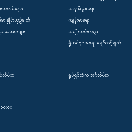
ားသတင်းများ
အာရှစီးပွားရေး
်မာ နှိုင်းယှဉ်ချက်
ကျန်းမာရေး
ပြားသတင်းများ
အမျိုးသမီးကဏ္ဍ
ရိုဟင်ဂျာအရေး မျှော်လင့်ချက်
်္ဂလိပ်စာ
ရုပ်ရှင်ထဲက အင်္ဂလိပ်စာ
၀-၁၀း၀၀