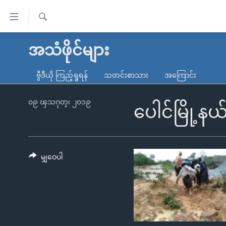
သုံး
ရ
ရှာဖွေ
လွယ်ကူ
မူလစာမျက်နှာ
အသံဖိုင်များ
ရ
စေ
မြန်မာ
လာ
ဗွီဒီယို ကြည့်ရှုရန်
သတင်းစာသား
အကြောင်း
သည့်
ဒ်
ကမ္ဘာ့သတင်းများ
Link
ဗွီဒီယို
နိုင်ငံတကာ
၀၉ ၾသဂုတ္၊ ၂၀၁၉
ပေါင်မြို့န
များ
သတင်းလွတ်လပ်ခွင့်
အမေရိကန်
ပင်မ
ရပ်ဝန်းတခု လမ်းတခု အလွန်
တရုတ်
အကြောင်းအရာ
အင်္ဂလိပ်စာလေ့လာမယ်
အစ္စရေး-ပါလက်စတိုင်း
မျှဝေပါ
သို့
အပတ်စဉ်ကဏ္ဍများ
အမေရိကန်သုံးအီဒီယံ
ကျော်
ကြည့်
ရေဒီယိုနှင့်ရုပ်သံ အချက်အလက်များ
မကြေးမုံရဲ့ အင်္ဂလိပ်စာ
ရေဒီယို
ရန်
ရေဒီယို/တီဗွီအစီအစဉ်
ရုပ်ရှင်ထဲက အင်္ဂလိပ်စာ
တီဗွီ
ပင်မ