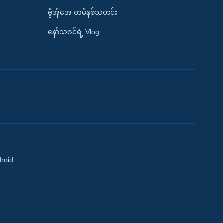
ဗွီအိုအေ တမိနစ်သတင်း
နော်သဇင်ရဲ့ Vlog
droid