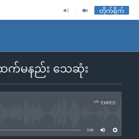
တိုက်ရိုက်
 ဦးထက်မနည်း သေဆုံး
EMBED
ble
3:08