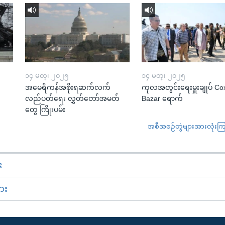
၁၄ မတ္၊ ၂၀၂၅
၁၄ မတ္၊ ၂၀၂၅
အမေရိကန်အစိုးရဆက်လက်
ကုလအတွင်းရေးမှူးချုပ် Co
လည်ပတ်ရေး လွှတ်တော်အမတ်
Bazar ရောက်
တွေ ကြိုးပမ်း
အစီအစဉ်တွဲများအားလုံးကြည့
း
ား