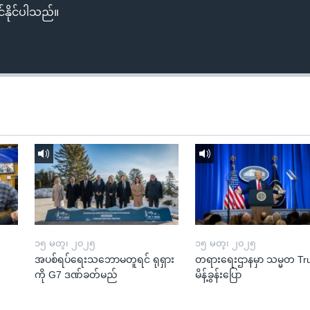
်နိုင်ပါသည်။
၁၅ မတ္၊ ၂၀၂၅
၁၅ မတ္၊ ၂၀၂၅
အပစ်ရပ်ရေးသဘောမတူရင် ရုရှား
တရားရေးဌာနမှာ သမ္မတ T
ကို G7 ဒဏ်ခတ်မည်
မိန့်ခွန်းပြော