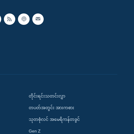
တိုင်းရင်းသတင်းလွှာ
တပတ်အတွင်း အားကစား
သုတစုံလင် အမေရိကန်တခွင်
Gen Z