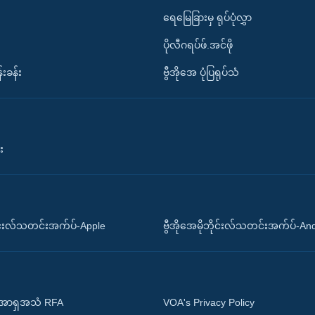
ရေမြေခြားမှ ရုပ်ပုံလွှာ
ပိုလီဂရပ်ဖ်.အင်ဖို
်းခန်း
ဗွီအိုအေ ပုံပြရုပ်သံ
း
ိုင်းလ်သတင်းအက်ပ်-Apple
ဗွီအိုအေမိုဘိုင်းလ်သတင်းအက်ပ်-An
 အာရှအသံ RFA
VOA's Privacy Policy