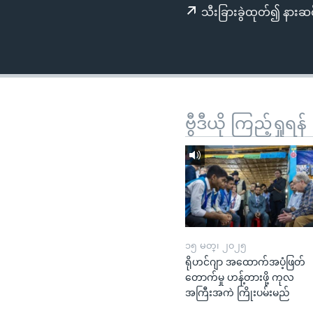
သုတပဒေသာ အင်္ဂလိပ်စာ
အ
သီးခြားခွဲထုတ်၍ နားဆင
ညွန်း
စာမျက်နှာ
သို့
ကျော်
ကြည့်
ရန်
ဗွီဒီယို ကြည့်ရှုရန်
ရှာဖွေ
ရန်
နေရာ
သို့
ကျော်
ရန်
၁၅ မတ္၊ ၂၀၂၅
ရိုဟင်ဂျာ အထောက်အပံ့ဖြတ်
တောက်မှု ဟန့်တားဖို့ ကုလ
အကြီးအကဲ ကြိုးပမ်းမည်