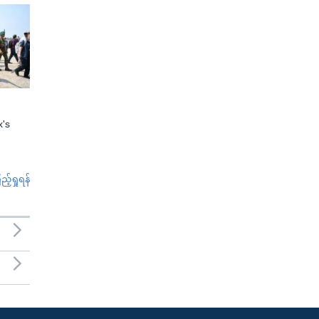
x's
်ရှုရန်