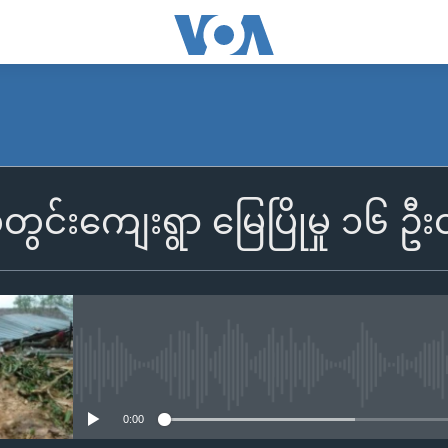
ယ်တွင်းကျေးရွာ မြေပြိုမှု ၁၆
No media source currently availa
0:00