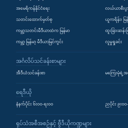
အမေရိကန်နိုင်ငံရေး
လယ်ယာစီးပွ
သတင်းထောက်မှတ်စု
ယူကရိန်း၊ မြန
ကမ္ဘာ့သတင်းမီဒီယာထဲက မြန်မာ
ထူးခြားဆန်း
ကမ္ဘာ့ မြန်မာ့ မီဒီယာမြင်ကွင်း
လူမှုရှုခင်း
အင်္ဂလိပ်သင်ခန်းစာများ
အီဒီယံသင်ခန်းစာ
မကြေးမုံရဲ့အင
ရေဒီယို
နံနက်ပိုင်း ၆း၀၀-ရး၀၀
ညပိုင်း ၉း၀
ရုပ်သံအစီအစဉ်နှင့် ဗွီဒီယိုကဏ္ဍများ