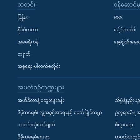
သတင်း
၀န်ဆောင်မှ
မြန်မာ
RSS
နိုင်ငံတကာ
ပေါ့ဒ်ကတ်စ်
အမေရိကန်
နေ့စဉ်အီးမေ
တရုတ်
အစ္စရေး-ပါလက်စတိုင်း
အပတ်စဉ်ကဏ္ဍများ
အယ်ဒီတာနဲ့ ဆွေးနွေးခန်း
သိပ္ပံနဲ့နည်း
ဒီမိုကရေစီ၊ လူ့အခွင့်အရေးနှင့် ခေတ်ပြိုင်ကမ္ဘာ
ဥတုရာသီနဲ့ 
သတင်းသုံးသပ်ချက်
စီးပွားရေး
ဒီမိုကရေစီရေးရာ
တပတ်အတွင်