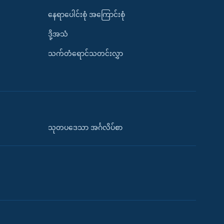
နေရာပေါင်းစုံ အကြောင်းစုံ
ဒို့အသံ
သက်တံရောင်သတင်းလွှာ
သုတပဒေသာ အင်္ဂလိပ်စာ