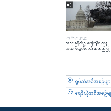
၁၅ မတ္၊ ၂၀၂၅
အသုံးစရိတ်ဥပဒေကြမ်း ကန်
အထက်လွှတ်တော် အတည်ပြု
ရုပ်သံအစီအစဉ်မျာ
ရေဒီယိုအစီအစဉ်မျ