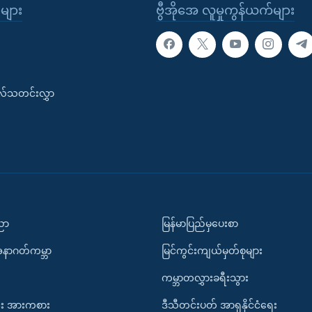
ုများ
ဗွီအိုအေ လူမှုကွန်ယက်များ
းလ်သတင်းလွှာ
ပညာ
မြန်မာပြည်မှပေးစာ
အနာဂတ်ကမ္ဘာ
မြင်ကွင်းကျယ်မှတ်စုများ
ကမ္ဘာတလွှားခရီးသွား
း အားကစား
ဒီသီတင်းပတ် အာရှနိုင်ငံရေး