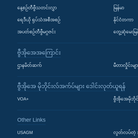
နေ့စဉ်တီဗွီသတင်းလွှာ
မြန်မာ
ရေဒီယို ရုပ်သံအစီအစဉ်
နိုင်ငံတကာ
အပတ်စဉ်တီဗွီမဂ္ဂဇင်း
တွေ့ဆုံမေးမြန
ဗွီအိုအေအကြောင်း
ဌာနမိတ်ဆက်
မီတာလှိုင်းမျာ
ဗွီအိုအေ မိုဘိုင်းလ်အက်ပ်များ ဒေါင်းလုတ်ယူရန်
Learning English
VOA+
ဗွီအိုအေမိုဘ
ဗွီအိုအေ လူမှုကွန်ယက်များ
Other Links
USAGM
လွတ်လပ်တဲ့