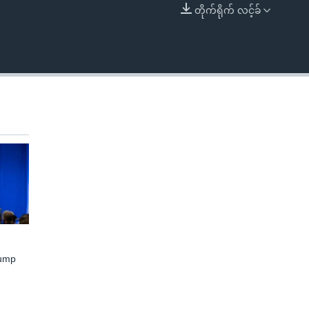
တိုက်ရိုက် လင့်ခ်
EMBED
rump