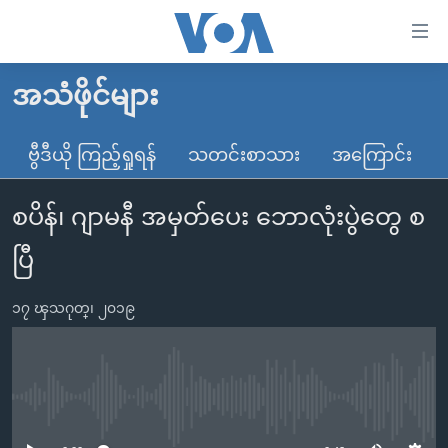
သုံး
ရ
လွယ်ကူ
အသံဖိုင်များ
မူလစာမျက်နှာ
စေ
မြန်မာ
ဗွီဒီယို ကြည့်ရှုရန်
သတင်းစာသား
အကြောင်း
သည့်
ကမ္ဘာ့သတင်းများ
Link
စပိန်၊ ဂျာမနီ အမှတ်ပေး ဘောလုံးပွဲတွေ စ
ဗွီဒီယို
နိုင်ငံတကာ
များ
သတင်းလွတ်လပ်ခွင့်
အမေရိကန်
ပြီ
ပင်မ
ရပ်ဝန်းတခု လမ်းတခု အလွန်
တရုတ်
အကြောင်းအရာ
၁၇ ၾသဂုတ္၊ ၂၀၁၉
သို့
အင်္ဂလိပ်စာလေ့လာမယ်
အစ္စရေး-ပါလက်စတိုင်း
ကျော်
အပတ်စဉ်ကဏ္ဍများ
အမေရိကန်သုံးအီဒီယံ
ကြည့်
ရေဒီယိုနှင့်ရုပ်သံ အချက်အလက်များ
မကြေးမုံရဲ့ အင်္ဂလိပ်စာ
ရေဒီယို
ရန်
No media source currently available
ပင်မ
ရေဒီယို/တီဗွီအစီအစဉ်
ရုပ်ရှင်ထဲက အင်္ဂလိပ်စာ
တီဗွီ