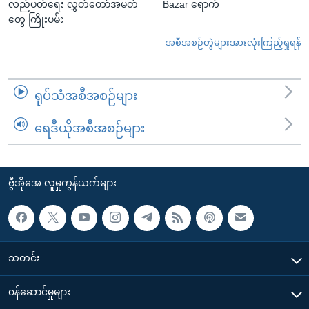
လည်ပတ်ရေး လွှတ်တော်အမတ်
Bazar ရောက်
တွေ ကြိုးပမ်း
အစီအစဉ်တွဲများအားလုံးကြည့်ရှုရန်
ရုပ်သံအစီအစဉ်များ
ရေဒီယိုအစီအစဉ်များ
ဗွီအိုအေ လူမှုကွန်ယက်များ
သတင်း
၀န်ဆောင်မှုများ