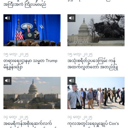
အကြီးအကဲ ကြိုးပမ်းမည်
၁၅ မတ္၊ ၂၀၂၅
၁၅ မတ္၊ ၂၀၂၅
တရားရေးဌာနမှာ သမ္မတ Trump
အသုံးစရိတ်ဥပဒေကြမ်း ကန်
မိန့်ခွန်းပြော
အထက်လွှတ်တော် အတည်ပြု
၁၄ မတ္၊ ၂၀၂၅
၁၄ မတ္၊ ၂၀၂၅
အမေရိကန်အစိုးရဆက်လက်
ကုလအတွင်းရေးမှူးချုပ် Cox's