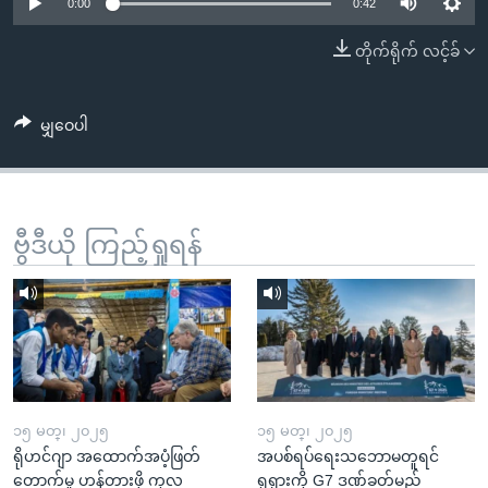
အ
0:00
0:42
သုတပဒေသာ အင်္ဂလိပ်စာ
ညွန်း
Learning English
တိုက်ရိုက် လင့်ခ်
စာမျက်နှာ
သို့
ဗွီအိုအေ လူမှုကွန်ယက်များ
ကျော်
မျှဝေပါ
ကြည့်
ရန်
ဘာသာစကားများ
ရှာဖွေ
ဗွီဒီယို ကြည့်ရှုရန်
ရန်
နေရာ
သို့
ကျော်
ရန်
၁၅ မတ္၊ ၂၀၂၅
၁၅ မတ္၊ ၂၀၂၅
ရိုဟင်ဂျာ အထောက်အပံ့ဖြတ်
အပစ်ရပ်ရေးသဘောမတူရင်
တောက်မှု ဟန့်တားဖို့ ကုလ
ရုရှားကို G7 ဒဏ်ခတ်မည်