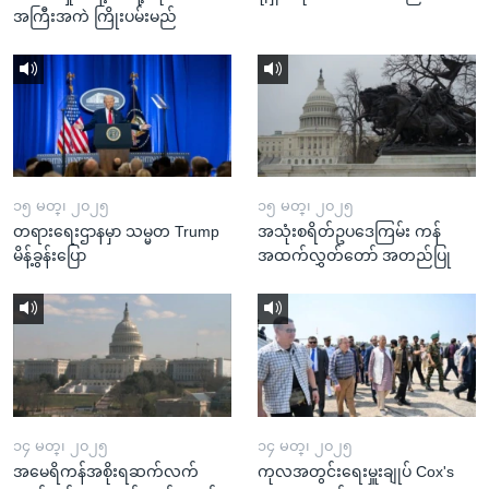
အကြီးအကဲ ကြိုးပမ်းမည်
၁၅ မတ္၊ ၂၀၂၅
၁၅ မတ္၊ ၂၀၂၅
တရားရေးဌာနမှာ သမ္မတ Trump
အသုံးစရိတ်ဥပဒေကြမ်း ကန်
မိန့်ခွန်းပြော
အထက်လွှတ်တော် အတည်ပြု
၁၄ မတ္၊ ၂၀၂၅
၁၄ မတ္၊ ၂၀၂၅
အမေရိကန်အစိုးရဆက်လက်
ကုလအတွင်းရေးမှူးချုပ် Cox's