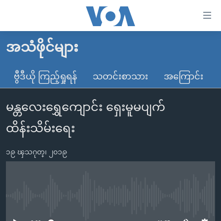
သုံး
ရ
လွယ်ကူ
အသံဖိုင်များ
မူလစာမျက်နှာ
စေ
မြန်မာ
ဗွီဒီယို ကြည့်ရှုရန်
သတင်းစာသား
အကြောင်း
သည့်
ကမ္ဘာ့သတင်းများ
Link
မန္တလေးရွှေကျောင်း ရှေးမူမပျက်
ဗွီဒီယို
နိုင်ငံတကာ
များ
သတင်းလွတ်လပ်ခွင့်
အမေရိကန်
ထိန်းသိမ်းရေး
ပင်မ
ရပ်ဝန်းတခု လမ်းတခု အလွန်
တရုတ်
အကြောင်းအရာ
၁၉ ၾသဂုတ္၊ ၂၀၁၉
သို့
အင်္ဂလိပ်စာလေ့လာမယ်
အစ္စရေး-ပါလက်စတိုင်း
ကျော်
အပတ်စဉ်ကဏ္ဍများ
အမေရိကန်သုံးအီဒီယံ
ကြည့်
ရေဒီယိုနှင့်ရုပ်သံ အချက်အလက်များ
မကြေးမုံရဲ့ အင်္ဂလိပ်စာ
ရေဒီယို
ရန်
No media source currently available
ပင်မ
ရေဒီယို/တီဗွီအစီအစဉ်
ရုပ်ရှင်ထဲက အင်္ဂလိပ်စာ
တီဗွီ