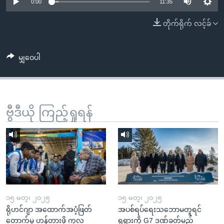
အ
0:00
11:35
သုတပဒေသာ အင်္ဂလိပ်စာ
ညွန်း
Learning English
တိုက်ရိုက် လင့်ခ်
စာမျက်နှာ
သို့
ဗွီအိုအေ လူမှုကွန်ယက်များ
ကျော်
မျှဝေပါ
ကြည့်
ရန်
ဘာသာစကားများ
ရှာဖွေ
ဗွီဒီယို ကြည့်ရှုရန်
ရန်
နေရာ
သို့
ကျော်
ရန်
၁၅ မတ္၊ ၂၀၂၅
၁၅ မတ္၊ ၂၀၂၅
ရိုဟင်ဂျာ အထောက်အပံ့ဖြတ်
အပစ်ရပ်ရေးသဘောမတူရင်
တောက်မှု ဟန့်တားဖို့ ကုလ
ရုရှားကို G7 ဒဏ်ခတ်မည်