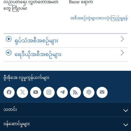
လည်ပတ်ရေး လွှတ်တော်အမတ်
Bazar ရောက်
တွေ ကြိုးပမ်း
အစီအစဉ်တွဲများအားလုံးကြည့်ရှုရန်
ရုပ်သံအစီအစဉ်များ
ရေဒီယိုအစီအစဉ်များ
ဗွီအိုအေ လူမှုကွန်ယက်များ
သတင်း
၀န်ဆောင်မှုများ