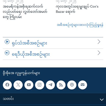
၁၄ မတ္၊ ၂၀၂၅
၁၄ မတ္၊ ၂၀၂၅
အမေရိကန်အစိုးရဆက်လက်
ကုလအတွင်းရေးမှူးချုပ် Cox's
လည်ပတ်ရေး လွှတ်တော်အမတ်
Bazar ရောက်
တွေ ကြိုးပမ်း
အစီအစဉ်တွဲများအားလုံးကြည့်ရှုရန်
ရုပ်သံအစီအစဉ်များ
ရေဒီယိုအစီအစဉ်များ
ဗွီအိုအေ လူမှုကွန်ယက်များ
သတင်း