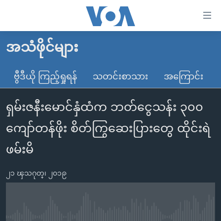
သုံး
ရ
လွယ်ကူ
အသံဖိုင်များ
မူလစာမျက်နှာ
စေ
မြန်မာ
ဗွီဒီယို ကြည့်ရှုရန်
သတင်းစာသား
အကြောင်း
သည့်
ကမ္ဘာ့သတင်းများ
Link
ရှမ်းဇနီးမောင်နှံထံက ဘတ်ငွေသန်း ၃၀၀
ဗွီဒီယို
နိုင်ငံတကာ
များ
သတင်းလွတ်လပ်ခွင့်
အမေရိကန်
ကျော်တန်ဖိုး စိတ်ကြွဆေးပြားတွေ ထိုင်းရဲ
ပင်မ
ရပ်ဝန်းတခု လမ်းတခု အလွန်
တရုတ်
အကြောင်းအရာ
ဖမ်းမိ
သို့
အင်္ဂလိပ်စာလေ့လာမယ်
အစ္စရေး-ပါလက်စတိုင်း
ကျော်
၂၁ ၾသဂုတ္၊ ၂၀၁၉
အပတ်စဉ်ကဏ္ဍများ
အမေရိကန်သုံးအီဒီယံ
ကြည့်
ရေဒီယိုနှင့်ရုပ်သံ အချက်အလက်များ
မကြေးမုံရဲ့ အင်္ဂလိပ်စာ
ရေဒီယို
ရန်
ပင်မ
ရေဒီယို/တီဗွီအစီအစဉ်
ရုပ်ရှင်ထဲက အင်္ဂလိပ်စာ
တီဗွီ