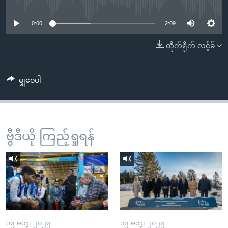
No media source currently available
အ
သုတပဒေသာ အင်္ဂလိပ်စာ
ညွန်း
Learning English
0:00
2:09
စာမျက်နှာ
သို့
ဗွီအိုအေ လူမှုကွန်ယက်များ
တိုက်ရိုက် လင့်ခ်
ကျော်
ကြည့်
မျှဝေပါ
ရန်
ဘာသာစကားများ
ရှာဖွေ
ရန်
နေရာ
ဗွီဒီယို ကြည့်ရှုရန်
သို့
ကျော်
ရန်
၁၅ မတ္၊ ၂၀၂၅
၁၅ မတ္၊ ၂၀၂၅