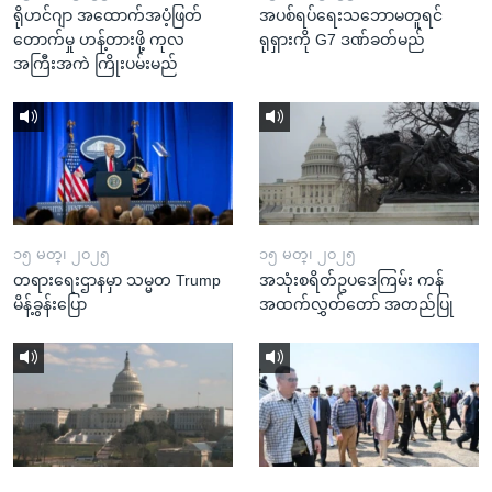
ရိုဟင်ဂျာ အထောက်အပံ့ဖြတ်
အပစ်ရပ်ရေးသဘောမတူရင်
တောက်မှု ဟန့်တားဖို့ ကုလ
ရုရှားကို G7 ဒဏ်ခတ်မည်
အကြီးအကဲ ကြိုးပမ်းမည်
၁၅ မတ္၊ ၂၀၂၅
၁၅ မတ္၊ ၂၀၂၅
တရားရေးဌာနမှာ သမ္မတ Trump
အသုံးစရိတ်ဥပဒေကြမ်း ကန်
မိန့်ခွန်းပြော
အထက်လွှတ်တော် အတည်ပြု