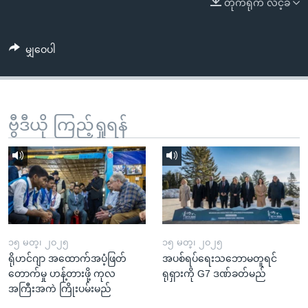
တိုက်ရိုက် လင့်ခ်
အ
သုတပဒေသာ အင်္ဂလိပ်စာ
ညွန်း
Learning English
စာမျက်နှာ
မျှဝေပါ
သို့
ဗွီအိုအေ လူမှုကွန်ယက်များ
ကျော်
ကြည့်
ရန်
ဗွီဒီယို ကြည့်ရှုရန်
ဘာသာစကားများ
ရှာဖွေ
ရန်
နေရာ
သို့
ကျော်
ရန်
၁၅ မတ္၊ ၂၀၂၅
၁၅ မတ္၊ ၂၀၂၅
ရိုဟင်ဂျာ အထောက်အပံ့ဖြတ်
အပစ်ရပ်ရေးသဘောမတူရင်
တောက်မှု ဟန့်တားဖို့ ကုလ
ရုရှားကို G7 ဒဏ်ခတ်မည်
အကြီးအကဲ ကြိုးပမ်းမည်