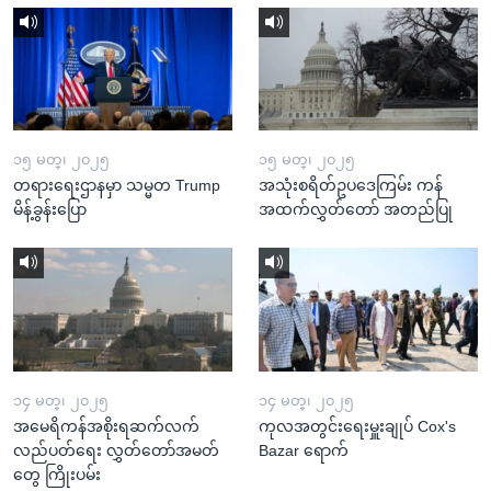
၁၅ မတ္၊ ၂၀၂၅
၁၅ မတ္၊ ၂၀၂၅
တရားရေးဌာနမှာ သမ္မတ Trump
အသုံးစရိတ်ဥပဒေကြမ်း ကန်
မိန့်ခွန်းပြော
အထက်လွှတ်တော် အတည်ပြု
၁၄ မတ္၊ ၂၀၂၅
၁၄ မတ္၊ ၂၀၂၅
အမေရိကန်အစိုးရဆက်လက်
ကုလအတွင်းရေးမှူးချုပ် Cox's
လည်ပတ်ရေး လွှတ်တော်အမတ်
Bazar ရောက်
တွေ ကြိုးပမ်း