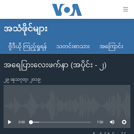
သုံး
ရ
လွယ်ကူ
အသံဖိုင်များ
မူလစာမျက်နှာ
စေ
မြန်မာ
ဗွီဒီယို ကြည့်ရှုရန်
သတင်းစာသား
အကြောင်း
သည့်
ကမ္ဘာ့သတင်းများ
Link
အရေပြားလေးဖက်နာ (အပိုင်း - ၂)
ဗွီဒီယို
နိုင်ငံတကာ
များ
သတင်းလွတ်လပ်ခွင့်
အမေရိကန်
ပင်မ
၂၉ ၾသဂုတ္၊ ၂၀၁၉
ရပ်ဝန်းတခု လမ်းတခု အလွန်
တရုတ်
အကြောင်းအရာ
သို့
အင်္ဂလိပ်စာလေ့လာမယ်
အစ္စရေး-ပါလက်စတိုင်း
ကျော်
အပတ်စဉ်ကဏ္ဍများ
အမေရိကန်သုံးအီဒီယံ
No media source currently available
ကြည့်
ရေဒီယိုနှင့်ရုပ်သံ အချက်အလက်များ
မကြေးမုံရဲ့ အင်္ဂလိပ်စာ
ရေဒီယို
ရန်
0:00
7:00
ပင်မ
ရေဒီယို/တီဗွီအစီအစဉ်
ရုပ်ရှင်ထဲက အင်္ဂလိပ်စာ
တီဗွီ