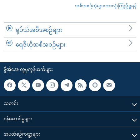
အစီအစဉ်တွဲများအားလုံးကြည့်ရှုရန်
ရုပ်သံအစီအစဉ်များ
ရေဒီယိုအစီအစဉ်များ
ဗွီအိုအေ လူမှုကွန်ယက်များ
သတင်း
၀န်ဆောင်မှုများ
အပတ်စဉ်ကဏ္ဍများ