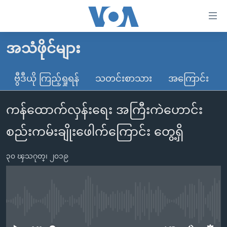
သုံး
ရ
လွယ်ကူ
အသံဖိုင်များ
မူလစာမျက်နှာ
စေ
မြန်မာ
ဗွီဒီယို ကြည့်ရှုရန်
သတင်းစာသား
အကြောင်း
သည့်
ကမ္ဘာ့သတင်းများ
Link
ကန်ထောက်လှန်းရေး အကြီးကဲဟောင်း
ဗွီဒီယို
နိုင်ငံတကာ
များ
သတင်းလွတ်လပ်ခွင့်
အမေရိကန်
စည်းကမ်းချိုးဖေါက်ကြောင်း တွေ့ရှိ
ပင်မ
ရပ်ဝန်းတခု လမ်းတခု အလွန်
တရုတ်
အကြောင်းအရာ
၃၀ ၾသဂုတ္၊ ၂၀၁၉
သို့
အင်္ဂလိပ်စာလေ့လာမယ်
အစ္စရေး-ပါလက်စတိုင်း
ကျော်
အပတ်စဉ်ကဏ္ဍများ
အမေရိကန်သုံးအီဒီယံ
ကြည့်
ရေဒီယိုနှင့်ရုပ်သံ အချက်အလက်များ
မကြေးမုံရဲ့ အင်္ဂလိပ်စာ
ရေဒီယို
ရန်
No media source currently available
ပင်မ
ရေဒီယို/တီဗွီအစီအစဉ်
ရုပ်ရှင်ထဲက အင်္ဂလိပ်စာ
တီဗွီ