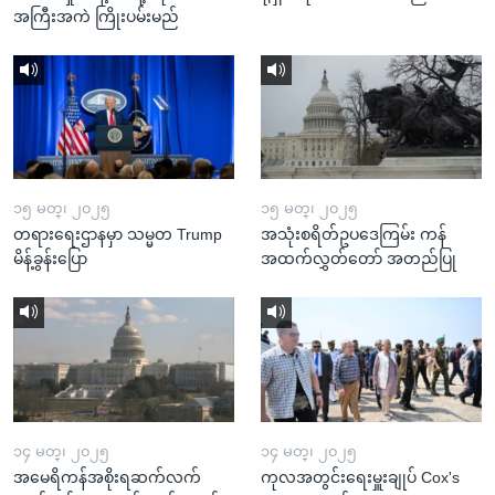
အကြီးအကဲ ကြိုးပမ်းမည်
၁၅ မတ္၊ ၂၀၂၅
၁၅ မတ္၊ ၂၀၂၅
တရားရေးဌာနမှာ သမ္မတ Trump
အသုံးစရိတ်ဥပဒေကြမ်း ကန်
မိန့်ခွန်းပြော
အထက်လွှတ်တော် အတည်ပြု
၁၄ မတ္၊ ၂၀၂၅
၁၄ မတ္၊ ၂၀၂၅
အမေရိကန်အစိုးရဆက်လက်
ကုလအတွင်းရေးမှူးချုပ် Cox's