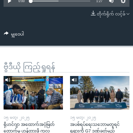
အ
0:00
1:27
သုတပဒေသာ အင်္ဂလိပ်စာ
ညွန်း
Learning English
တိုက်ရိုက် လင့်ခ်
စာမျက်နှာ
သို့
ဗွီအိုအေ လူမှုကွန်ယက်များ
ကျော်
မျှဝေပါ
ကြည့်
ရန်
ဘာသာစကားများ
ရှာဖွေ
ဗွီဒီယို ကြည့်ရှုရန်
ရန်
နေရာ
သို့
ကျော်
ရန်
၁၅ မတ္၊ ၂၀၂၅
၁၅ မတ္၊ ၂၀၂၅
ရိုဟင်ဂျာ အထောက်အပံ့ဖြတ်
အပစ်ရပ်ရေးသဘောမတူရင်
တောက်မှု ဟန့်တားဖို့ ကုလ
ရုရှားကို G7 ဒဏ်ခတ်မည်