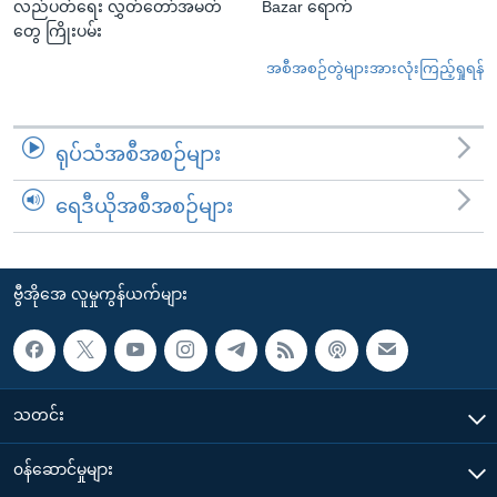
လည်ပတ်ရေး လွှတ်တော်အမတ်
Bazar ရောက်
တွေ ကြိုးပမ်း
အစီအစဉ်တွဲများအားလုံးကြည့်ရှုရန်
ရုပ်သံအစီအစဉ်များ
ရေဒီယိုအစီအစဉ်များ
ဗွီအိုအေ လူမှုကွန်ယက်များ
သတင်း
၀န်ဆောင်မှုများ