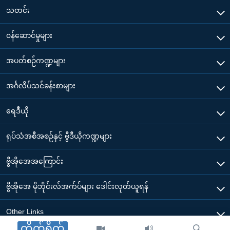
သတင်း
၀န်ဆောင်မှုများ
အပတ်စဉ်ကဏ္ဍများ
အင်္ဂလိပ်သင်ခန်းစာများ
ရေဒီယို
ရုပ်သံအစီအစဉ်နှင့် ဗွီဒီယိုကဏ္ဍများ
ဗွီအိုအေအကြောင်း
ဗွီအိုအေ မိုဘိုင်းလ်အက်ပ်များ ဒေါင်းလုတ်ယူရန်
Other Links
တိုက်ရိုက်