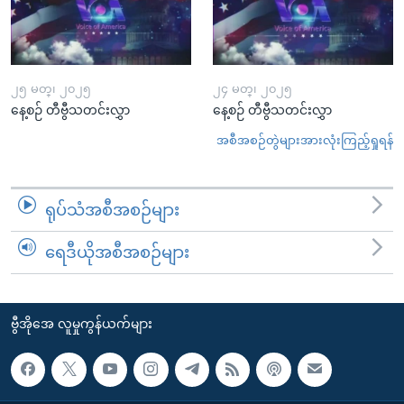
၂၅ မတ္၊ ၂၀၂၅
၂၄ မတ္၊ ၂၀၂၅
နေ့စဉ် တီဗွီသတင်းလွှာ
နေ့စဉ် တီဗွီသတင်းလွှာ
အစီအစဉ်တွဲများအားလုံးကြည့်ရှုရန်
ရုပ်သံအစီအစဉ်များ
ရေဒီယိုအစီအစဉ်များ
ဗွီအိုအေ လူမှုကွန်ယက်များ