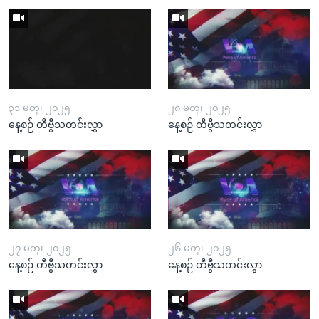
၃၁ မတ္၊ ၂၀၂၅
၂၈ မတ္၊ ၂၀၂၅
နေ့စဉ် တီဗွီသတင်းလွှာ
နေ့စဉ် တီဗွီသတင်းလွှာ
၂၇ မတ္၊ ၂၀၂၅
၂၆ မတ္၊ ၂၀၂၅
နေ့စဉ် တီဗွီသတင်းလွှာ
နေ့စဉ် တီဗွီသတင်းလွှာ