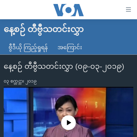
သုံး
ရ
လွယ်ကူ
နေ့စဉ် တီဗွီသတင်းလွှာ
မူလစာမျက်နှာ
စေ
မြန်မာ
ဗွီဒီယို ကြည့်ရှုရန်
အကြောင်း
သည့်
ကမ္ဘာ့သတင်းများ
Link
နေ့စဉ် တီဗွီသတင်းလွှာ (၀၉-၀၃-၂၀၁၉)
ဗွီဒီယို
နိုင်ငံတကာ
များ
သတင်းလွတ်လပ်ခွင့်
အမေရိကန်
ပင်မ
၀၃ စက္တင္ဘာ၊ ၂၀၁၉
ရပ်ဝန်းတခု လမ်းတခု အလွန်
တရုတ်
အကြောင်းအရာ
သို့
အင်္ဂလိပ်စာလေ့လာမယ်
အစ္စရေး-ပါလက်စတိုင်း
ကျော်
အပတ်စဉ်ကဏ္ဍများ
အမေရိကန်သုံးအီဒီယံ
ကြည့်
ရေဒီယိုနှင့်ရုပ်သံ အချက်အလက်များ
မကြေးမုံရဲ့ အင်္ဂလိပ်စာ
ရေဒီယို
ရန်
No media source currently available
ပင်မ
ရေဒီယို/တီဗွီအစီအစဉ်
ရုပ်ရှင်ထဲက အင်္ဂလိပ်စာ
တီဗွီ