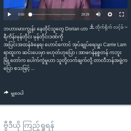
အ
သုတပဒေသာ အင်္ဂလိပ်စာ
ညွန်း
Learning English
0:00
29:29
စာမျက်နှာ
သို့
ဗွီအိုအေ လူမှုကွန်ယက်များ
တိုက်ရိုက် လင့်ခ်
ဘဟားမားကျွန်း နေထိုင်သူတွေ Dorian ဟာ
ကျော်
ရီကိန်းမုန်တိုင်း မုန်တိုင်းဒဏ်ကို
ကြည့်
အပြင်းအထန်ခံနေရ၊ ဟောင်ကောင် အုပ်ချုပ်ရေးမှူး Carrie Lam
ရန်
ရာထူးက ဆင်းပေးမှာ မဟုတ်ဟုပြော ၊ အာဖဂန်နစ္စတန် ကဘူး
ဘာသာစကားများ
ရှာဖွေ
မြို့တော်က ပေါက်ကွဲမှုဟာ သူတို့လက်ချက်လို့ တာလီဘန်အဖွဲ့က
ရန်
ပြော စသဖြင့် ...
နေရာ
သို့
ကျော်
မျှဝေပါ
ရန်
ဗွီဒီယို ကြည့်ရှုရန်