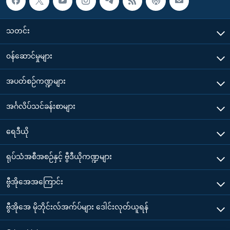
သတင်း
၀န်ဆောင်မှုများ
အပတ်စဉ်ကဏ္ဍများ
အင်္ဂလိပ်သင်ခန်းစာများ
ရေဒီယို
ရုပ်သံအစီအစဉ်နှင့် ဗွီဒီယိုကဏ္ဍများ
ဗွီအိုအေအကြောင်း
ဗွီအိုအေ မိုဘိုင်းလ်အက်ပ်များ ဒေါင်းလုတ်ယူရန်