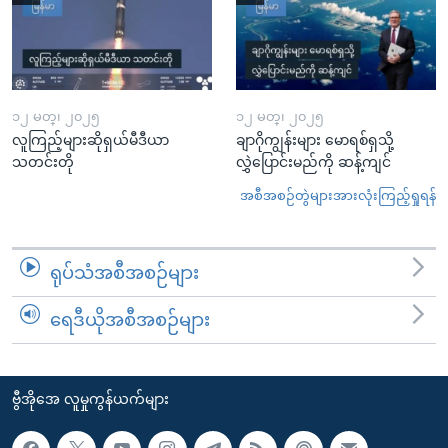
၁၂ မတ္၊ ၂၀၂၅
၁၂ မတ္၊ ၂၀၂၅
လူကြည့်များဆိုရှယ်မီဒီယာ
ချာဂိုကျွန်းများ မောရစ်ရှသို့
သတင်းတို
လွှဲပြောင်းမည်ကို ဆန့်ကျင်
အစီအစဉ်တွဲများအားလုံးကြည့်ရှုရန်
ရုပ်သံအစီအစဉ်များ
ရေဒီယိုအစီအစဉ်များ
ဗွီအိုအေ လူမှုကွန်ယက်များ