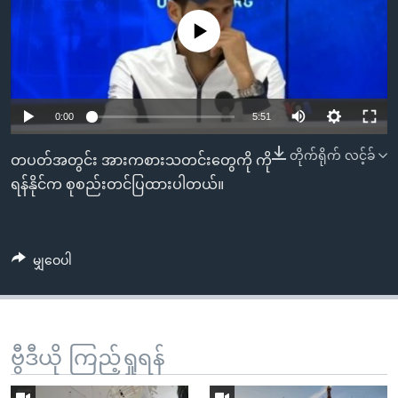
အ
သုတပဒေသာ အင်္ဂလိပ်စာ
ညွန်း
Learning English
No media source currently available
စာမျက်နှာ
သို့
ဗွီအိုအေ လူမှုကွန်ယက်များ
ကျော်
0:00
5:51
ကြည့်
ရန်
တိုက်ရိုက် လင့်ခ်
တပတ်အတွင်း အားကစားသတင်းတွေကို ကို
ဘာသာစကားများ
ရှာဖွေ
ရန်နိုင်က စုစည်းတင်ပြထားပါတယ်။
ရန်
နေရာ
သို့
မျှဝေပါ
ကျော်
ရန်
ဗွီဒီယို ကြည့်ရှုရန်