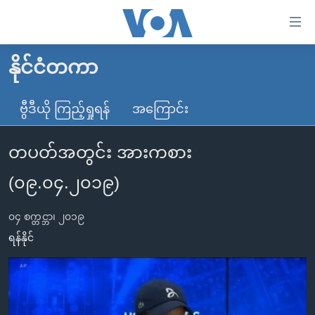
သုံး
ရ
လွယ်ကူ
နိုင်ငံတကာ
မူလစာမျက်နှာ
စေ
မြန်မာ
ဗွီဒီယို ကြည့်ရှုရန်
အကြောင်း
သည့်
ကမ္ဘာ့သတင်းများ
Link
တပတ်အတွင်း အားကစား
ဗွီဒီယို
နိုင်ငံတကာ
များ
သတင်းလွတ်လပ်ခွင့်
အမေရိကန်
(၀၉.၀၄.၂၀၁၉)
ပင်မ
ရပ်ဝန်းတခု လမ်းတခု အလွန်
တရုတ်
အကြောင်းအရာ
၀၄ စက္တင္ဘာ၊ ၂၀၁၉
သို့
အင်္ဂလိပ်စာလေ့လာမယ်
အစ္စရေး-ပါလက်စတိုင်း
ရန်နိုင်
ကျော်
အပတ်စဉ်ကဏ္ဍများ
အမေရိကန်သုံးအီဒီယံ
ကြည့်
ရေဒီယိုနှင့်ရုပ်သံ အချက်အလက်များ
မကြေးမုံရဲ့ အင်္ဂလိပ်စာ
ရေဒီယို
ရန်
ပင်မ
ရေဒီယို/တီဗွီအစီအစဉ်
ရုပ်ရှင်ထဲက အင်္ဂလိပ်စာ
တီဗွီ