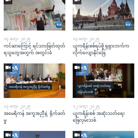
၁၄ မတ္၊ ၂၀၂၅
၁၃ မတ္၊ ၂၀၂၅
ကင်ဆာကြောင့် ရင်သားဖြတ်ထုတ်
ယူကရိန်းစစ်ရပ်ဖို့ ရုရှားဘက်က
ရသူတွေအတွက် အတွင်းခံ
လိုက်လျောနိုင်ခြေ
၁၃ မတ္၊ ၂၀၂၅
၁၂ မတ္၊ ၂၀၂၅
အမေရိကန် အကူအညီနဲ့ ရိုက်ခတ်
ယူကရိန်းစစ် အဆုံးသတ်ရေး
မှု
ခြေလှမ်းသစ်