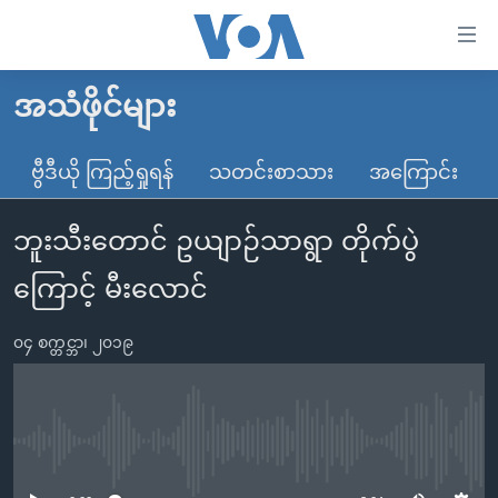
သုံး
ရ
လွယ်ကူ
အသံဖိုင်များ
မူလစာမျက်နှာ
စေ
မြန်မာ
ဗွီဒီယို ကြည့်ရှုရန်
သတင်းစာသား
အကြောင်း
သည့်
ကမ္ဘာ့သတင်းများ
Link
ဘူးသီးတောင် ဥယျာဉ်သာရွာ တိုက်ပွဲ
ဗွီဒီယို
နိုင်ငံတကာ
များ
သတင်းလွတ်လပ်ခွင့်
အမေရိကန်
ကြောင့် မီးလောင်
ပင်မ
ရပ်ဝန်းတခု လမ်းတခု အလွန်
တရုတ်
အကြောင်းအရာ
၀၄ စက္တင္ဘာ၊ ၂၀၁၉
သို့
အင်္ဂလိပ်စာလေ့လာမယ်
အစ္စရေး-ပါလက်စတိုင်း
ကျော်
အပတ်စဉ်ကဏ္ဍများ
အမေရိကန်သုံးအီဒီယံ
ကြည့်
ရေဒီယိုနှင့်ရုပ်သံ အချက်အလက်များ
မကြေးမုံရဲ့ အင်္ဂလိပ်စာ
ရေဒီယို
ရန်
No media source currently available
ပင်မ
ရေဒီယို/တီဗွီအစီအစဉ်
ရုပ်ရှင်ထဲက အင်္ဂလိပ်စာ
တီဗွီ