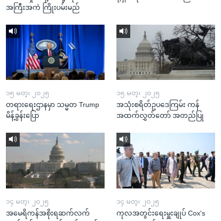
အကြီးအကဲ ကြိုးပမ်းမည်
၁၅ မတ္၊ ၂၀၂၅
၁၅ မတ္၊ ၂၀၂၅
တရားရေးဌာနမှာ သမ္မတ Trump
အသုံးစရိတ်ဥပဒေကြမ်း ကန်
မိန့်ခွန်းပြော
အထက်လွှတ်တော် အတည်ပြု
၁၄ မတ္၊ ၂၀၂၅
၁၄ မတ္၊ ၂၀၂၅
အမေရိကန်အစိုးရဆက်လက်
ကုလအတွင်းရေးမှူးချုပ် Cox's