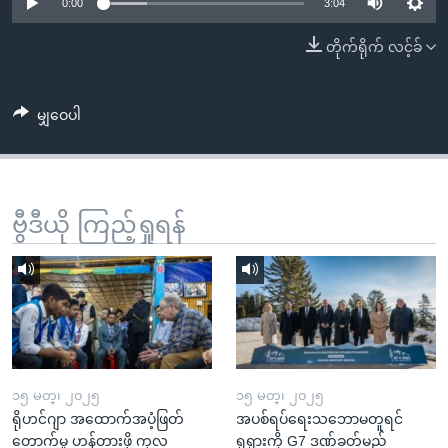
အ
0:00
3:04
သုတပဒေသာ အင်္ဂလိပ်စာ
ညွန်း
Learning English
တိုက်ရိုက် လင့်ခ်
စာမျက်နှာ
သို့
ဗွီအိုအေ လူမှုကွန်ယက်များ
ကျော်
မျှဝေပါ
ကြည့်
ရန်
ဘာသာစကားများ
ရှာဖွေ
ဗွီဒီယို ကြည့်ရှုရန်
ရန်
နေရာ
သို့
ကျော်
ရန်
၁၅ မတ္၊ ၂၀၂၅
၁၅ မတ္၊ ၂၀၂၅
ရိုဟင်ဂျာ အထောက်အပံ့ဖြတ်
အပစ်ရပ်ရေးသဘောမတူရင်
တောက်မှု ဟန့်တားဖို့ ကုလ
ရုရှားကို G7 ဒဏ်ခတ်မည်