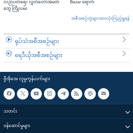
လည်ပတ်ရေး လွှတ်တော်အမတ်
Bazar ရောက်
တွေ ကြိုးပမ်း
အစီအစဉ်တွဲများအားလုံးကြည့်ရှုရန်
ရုပ်သံအစီအစဉ်များ
ရေဒီယိုအစီအစဉ်များ
ဗွီအိုအေ လူမှုကွန်ယက်များ
သတင်း
၀န်ဆောင်မှုများ