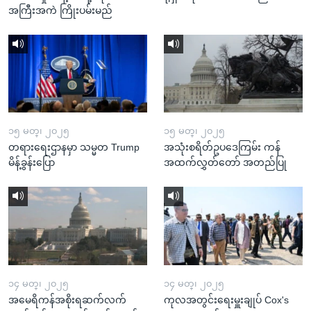
အကြီးအကဲ ကြိုးပမ်းမည်
၁၅ မတ္၊ ၂၀၂၅
၁၅ မတ္၊ ၂၀၂၅
တရားရေးဌာနမှာ သမ္မတ Trump
အသုံးစရိတ်ဥပဒေကြမ်း ကန်
မိန့်ခွန်းပြော
အထက်လွှတ်တော် အတည်ပြု
၁၄ မတ္၊ ၂၀၂၅
၁၄ မတ္၊ ၂၀၂၅
အမေရိကန်အစိုးရဆက်လက်
ကုလအတွင်းရေးမှူးချုပ် Cox's