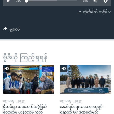
အ
0:00
1:35
သုတပဒေသာ အင်္ဂလိပ်စာ
ညွန်း
Learning English
တိုက်ရိုက် လင့်ခ်
စာမျက်နှာ
သို့
ဗွီအိုအေ လူမှုကွန်ယက်များ
ကျော်
မျှဝေပါ
ကြည့်
ရန်
ဘာသာစကားများ
ရှာဖွေ
ဗွီဒီယို ကြည့်ရှုရန်
ရန်
နေရာ
သို့
ကျော်
ရန်
၁၅ မတ္၊ ၂၀၂၅
၁၅ မတ္၊ ၂၀၂၅
ရိုဟင်ဂျာ အထောက်အပံ့ဖြတ်
အပစ်ရပ်ရေးသဘောမတူရင်
တောက်မှု ဟန့်တားဖို့ ကုလ
ရုရှားကို G7 ဒဏ်ခတ်မည်