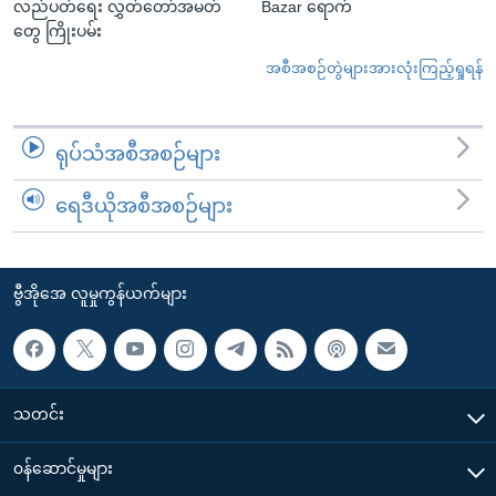
လည်ပတ်ရေး လွှတ်တော်အမတ်
Bazar ရောက်
တွေ ကြိုးပမ်း
အစီအစဉ်တွဲများအားလုံးကြည့်ရှုရန်
ရုပ်သံအစီအစဉ်များ
ရေဒီယိုအစီအစဉ်များ
ဗွီအိုအေ လူမှုကွန်ယက်များ
သတင်း
၀န်ဆောင်မှုများ