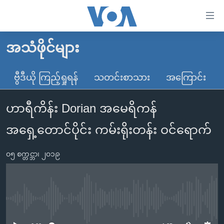
သုံး
ရ
လွယ်ကူ
အသံဖိုင်များ
မူလစာမျက်နှာ
စေ
မြန်မာ
ဗွီဒီယို ကြည့်ရှုရန်
သတင်းစာသား
အကြောင်း
သည့်
ကမ္ဘာ့သတင်းများ
Link
ဟာရီကိန်း Dorian အမေရိကန်
ဗွီဒီယို
နိုင်ငံတကာ
များ
သတင်းလွတ်လပ်ခွင့်
အမေရိကန်
အရှေ့တောင်ပိုင်း ကမ်းရိုးတန်း ဝင်ရောက်
ပင်မ
ရပ်ဝန်းတခု လမ်းတခု အလွန်
တရုတ်
အကြောင်းအရာ
၀၅ စက္တင္ဘာ၊ ၂၀၁၉
သို့
အင်္ဂလိပ်စာလေ့လာမယ်
အစ္စရေး-ပါလက်စတိုင်း
ကျော်
အပတ်စဉ်ကဏ္ဍများ
အမေရိကန်သုံးအီဒီယံ
ကြည့်
ရေဒီယိုနှင့်ရုပ်သံ အချက်အလက်များ
မကြေးမုံရဲ့ အင်္ဂလိပ်စာ
ရေဒီယို
ရန်
No media source currently available
ပင်မ
ရေဒီယို/တီဗွီအစီအစဉ်
ရုပ်ရှင်ထဲက အင်္ဂလိပ်စာ
တီဗွီ