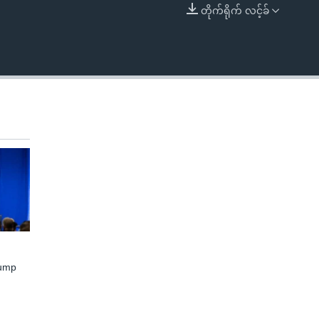
တိုက်ရိုက် လင့်ခ်
EMBED
rump