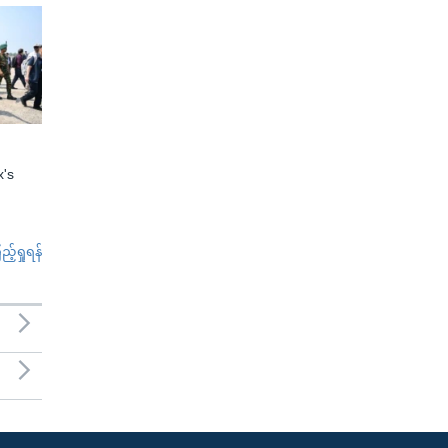
x's
်ရှုရန်