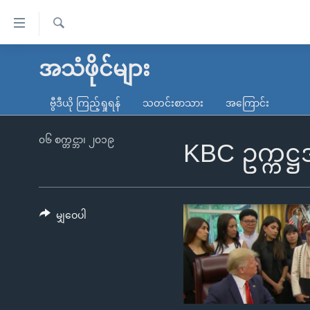
သုံး
ရ
ရှာဖွေ
လွယ်ကူ
မူလစာမျက်နှာ
အသံဖိုင်များ
ရ
စေ
မြန်မာ
လာ
ဗွီဒီယို ကြည့်ရှုရန်
သတင်းစာသား
အကြောင်း
သည့်
ဒ်
ကမ္ဘာ့သတင်းများ
Link
ဗွီဒီယို
နိုင်ငံတကာ
၀၆ စက္တင္ဘာ၊ ၂၀၁၉
KBC ဥက္ကဋ္ဌ
များ
သတင်းလွတ်လပ်ခွင့်
အမေရိကန်
ပင်မ
ရပ်ဝန်းတခု လမ်းတခု အလွန်
တရုတ်
အကြောင်းအရာ
အင်္ဂလိပ်စာလေ့လာမယ်
အစ္စရေး-ပါလက်စတိုင်း
မျှဝေပါ
သို့
အပတ်စဉ်ကဏ္ဍများ
အမေရိကန်သုံးအီဒီယံ
ကျော်
ကြည့်
ရေဒီယိုနှင့်ရုပ်သံ အချက်အလက်များ
မကြေးမုံရဲ့ အင်္ဂလိပ်စာ
ရေဒီယို
ရန်
ရေဒီယို/တီဗွီအစီအစဉ်
ရုပ်ရှင်ထဲက အင်္ဂလိပ်စာ
တီဗွီ
ပင်မ