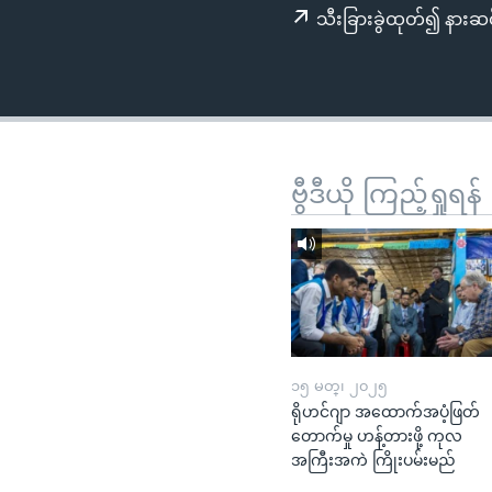
သုတပဒေသာ အင်္ဂလိပ်စာ
အ
သီးခြားခွဲထုတ်၍ နားဆင
ညွန်း
စာမျက်နှာ
သို့
ကျော်
ကြည့်
ရန်
ဗွီဒီယို ကြည့်ရှုရန်
ရှာဖွေ
ရန်
နေရာ
သို့
ကျော်
ရန်
၁၅ မတ္၊ ၂၀၂၅
ရိုဟင်ဂျာ အထောက်အပံ့ဖြတ်
တောက်မှု ဟန့်တားဖို့ ကုလ
အကြီးအကဲ ကြိုးပမ်းမည်