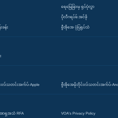
ရေမြေခြားမှ ရုပ်ပုံလွှာ
ပိုလီဂရပ်ဖ်.အင်ဖို
်းခန်း
ဗွီအိုအေ ပုံပြရုပ်သံ
း
ိုင်းလ်သတင်းအက်ပ်-Apple
ဗွီအိုအေမိုဘိုင်းလ်သတင်းအက်ပ်-An
 အာရှအသံ RFA
VOA's Privacy Policy