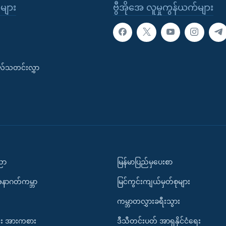
ုများ
ဗွီအိုအေ လူမှုကွန်ယက်များ
းလ်သတင်းလွှာ
ပညာ
မြန်မာပြည်မှပေးစာ
အနာဂတ်ကမ္ဘာ
မြင်ကွင်းကျယ်မှတ်စုများ
ကမ္ဘာတလွှားခရီးသွား
း အားကစား
ဒီသီတင်းပတ် အာရှနိုင်ငံရေး