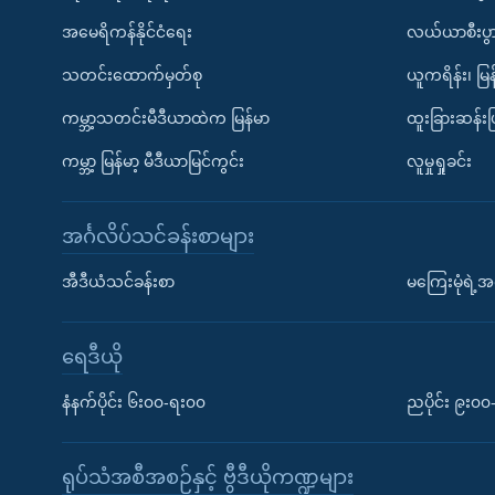
အမေရိကန်နိုင်ငံရေး
လယ်ယာစီးပွ
သတင်းထောက်မှတ်စု
ယူကရိန်း၊ မြန
ကမ္ဘာ့သတင်းမီဒီယာထဲက မြန်မာ
ထူးခြားဆန်း
ကမ္ဘာ့ မြန်မာ့ မီဒီယာမြင်ကွင်း
လူမှုရှုခင်း
အင်္ဂလိပ်သင်ခန်းစာများ
အီဒီယံသင်ခန်းစာ
မကြေးမုံရဲ့အင
ရေဒီယို
နံနက်ပိုင်း ၆း၀၀-ရး၀၀
ညပိုင်း ၉း၀
ရုပ်သံအစီအစဉ်နှင့် ဗွီဒီယိုကဏ္ဍများ