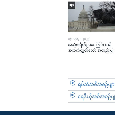
၁၅ မတ္၊ ၂၀၂၅
အသုံးစရိတ်ဥပဒေကြမ်း ကန်
အထက်လွှတ်တော် အတည်ပြု
ရုပ်သံအစီအစဉ်မျာ
ရေဒီယိုအစီအစဉ်မျ