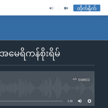
တိုက်ရိုက်
အမေရိကန်စိုးရိမ်
EMBED
ble
1:28