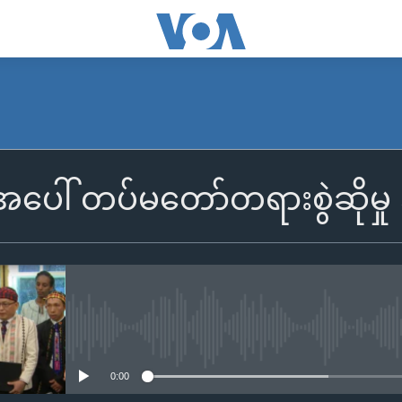
အပေါ် တပ်မတော်တရားစွဲဆိုမှု 
No media source currently availa
0:00