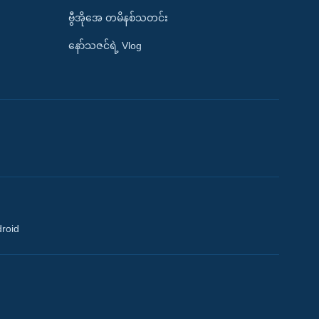
ဗွီအိုအေ တမိနစ်သတင်း
နော်သဇင်ရဲ့ Vlog
droid