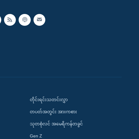
တိုင်းရင်းသတင်းလွှာ
တပတ်အတွင်း အားကစား
သုတစုံလင် အမေရိကန်တခွင်
Gen Z