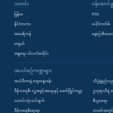
သတင်း
၀န်ဆောင်မှ
မြန်မာ
RSS
နိုင်ငံတကာ
ပေါ့ဒ်ကတ်စ်
အမေရိကန်
နေ့စဉ်အီးမေ
တရုတ်
အစ္စရေး-ပါလက်စတိုင်း
အပတ်စဉ်ကဏ္ဍများ
အယ်ဒီတာနဲ့ ဆွေးနွေးခန်း
သိပ္ပံနဲ့နည်း
ဒီမိုကရေစီ၊ လူ့အခွင့်အရေးနှင့် ခေတ်ပြိုင်ကမ္ဘာ
ဥတုရာသီနဲ့ 
သတင်းသုံးသပ်ချက်
စီးပွားရေး
ဒီမိုကရေစီရေးရာ
တပတ်အတွင်