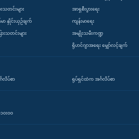
ားသတင်းများ
အာရှစီးပွားရေး
်မာ နှိုင်းယှဉ်ချက်
ကျန်းမာရေး
ပြားသတင်းများ
အမျိုးသမီးကဏ္ဍ
ရိုဟင်ဂျာအရေး မျှော်လင့်ချက်
်္ဂလိပ်စာ
ရုပ်ရှင်ထဲက အင်္ဂလိပ်စာ
၀-၁၀း၀၀