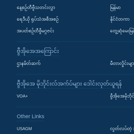
နေ့စဉ်တီဗွီသတင်းလွှာ
မြန်မာ
ရေဒီယို ရုပ်သံအစီအစဉ်
နိုင်ငံတကာ
အပတ်စဉ်တီဗွီမဂ္ဂဇင်း
တွေ့ဆုံမေးမြန
ဗွီအိုအေအကြောင်း
ဌာနမိတ်ဆက်
မီတာလှိုင်းမျာ
ဗွီအိုအေ မိုဘိုင်းလ်အက်ပ်များ ဒေါင်းလုတ်ယူရန်
Learning English
VOA+
ဗွီအိုအေမိုဘ
ဗွီအိုအေ လူမှုကွန်ယက်များ
Other Links
USAGM
လွတ်လပ်တဲ့