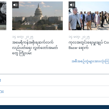
၁၄ မတ္၊ ၂၀၂၅
၁၄ မတ္၊ ၂၀၂၅
အမေရိကန်အစိုးရဆက်လက်
ကုလအတွင်းရေးမှူးချုပ် Co
လည်ပတ်ရေး လွှတ်တော်အမတ်
Bazar ရောက်
တွေ ကြိုးပမ်း
အစီအစဉ်တွဲများအားလုံးကြည့
း
ား