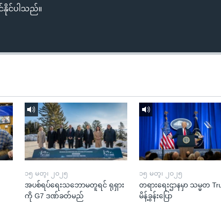
်နိုင်ပါသည်။
၁၅ မတ္၊ ၂၀၂၅
၁၅ မတ္၊ ၂၀၂၅
အပစ်ရပ်ရေးသဘောမတူရင် ရုရှား
တရားရေးဌာနမှာ သမ္မတ T
ကို G7 ဒဏ်ခတ်မည်
မိန့်ခွန်းပြော