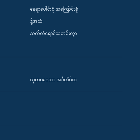
နေရာပေါင်းစုံ အကြောင်းစုံ
ဒို့အသံ
သက်တံရောင်သတင်းလွှာ
သုတပဒေသာ အင်္ဂလိပ်စာ