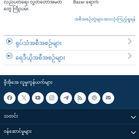
လည်ပတ်ရေး လွှတ်တော်အမတ်
Bazar ရောက်
တွေ ကြိုးပမ်း
အစီအစဉ်တွဲများအားလုံးကြည့်ရှုရန်
ရုပ်သံအစီအစဉ်များ
ရေဒီယိုအစီအစဉ်များ
ဗွီအိုအေ လူမှုကွန်ယက်များ
သတင်း
၀န်ဆောင်မှုများ