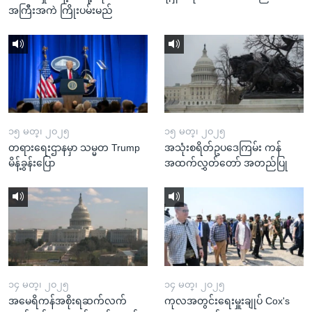
အကြီးအကဲ ကြိုးပမ်းမည်
၁၅ မတ္၊ ၂၀၂၅
၁၅ မတ္၊ ၂၀၂၅
တရားရေးဌာနမှာ သမ္မတ Trump
အသုံးစရိတ်ဥပဒေကြမ်း ကန်
မိန့်ခွန်းပြော
အထက်လွှတ်တော် အတည်ပြု
၁၄ မတ္၊ ၂၀၂၅
၁၄ မတ္၊ ၂၀၂၅
အမေရိကန်အစိုးရဆက်လက်
ကုလအတွင်းရေးမှူးချုပ် Cox's