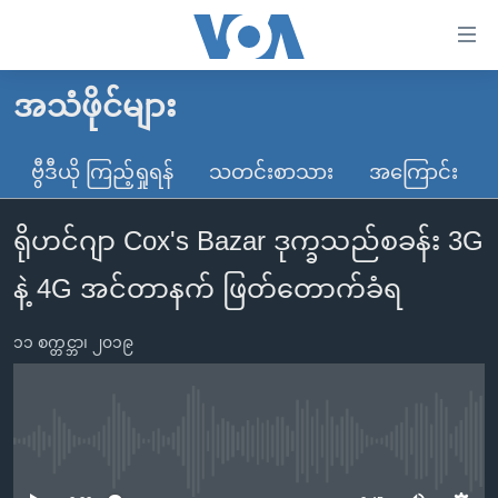
သုံး
ရ
လွယ်ကူ
အသံဖိုင်များ
မူလစာမျက်နှာ
စေ
မြန်မာ
ဗွီဒီယို ကြည့်ရှုရန်
သတင်းစာသား
အကြောင်း
သည့်
ကမ္ဘာ့သတင်းများ
Link
ရိုဟင်ဂျာ Cox's Bazar ဒုက္ခသည်စခန်း 3G
ဗွီဒီယို
နိုင်ငံတကာ
များ
သတင်းလွတ်လပ်ခွင့်
အမေရိကန်
နဲ့ 4G အင်တာနက် ဖြတ်တောက်ခံရ
ပင်မ
ရပ်ဝန်းတခု လမ်းတခု အလွန်
တရုတ်
အကြောင်းအရာ
၁၁ စက္တင္ဘာ၊ ၂၀၁၉
သို့
အင်္ဂလိပ်စာလေ့လာမယ်
အစ္စရေး-ပါလက်စတိုင်း
ကျော်
အပတ်စဉ်ကဏ္ဍများ
အမေရိကန်သုံးအီဒီယံ
ကြည့်
ရေဒီယိုနှင့်ရုပ်သံ အချက်အလက်များ
မကြေးမုံရဲ့ အင်္ဂလိပ်စာ
ရေဒီယို
ရန်
No media source currently available
ပင်မ
ရေဒီယို/တီဗွီအစီအစဉ်
ရုပ်ရှင်ထဲက အင်္ဂလိပ်စာ
တီဗွီ