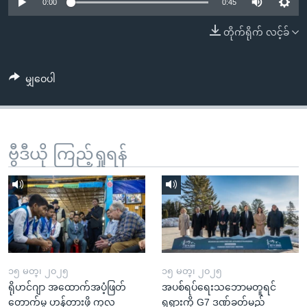
အ
0:00
0:45
သုတပဒေသာ အင်္ဂလိပ်စာ
ညွန်း
Learning English
တိုက်ရိုက် လင့်ခ်
စာမျက်နှာ
သို့
ဗွီအိုအေ လူမှုကွန်ယက်များ
ကျော်
မျှဝေပါ
ကြည့်
ရန်
ဘာသာစကားများ
ရှာဖွေ
ဗွီဒီယို ကြည့်ရှုရန်
ရန်
နေရာ
သို့
ကျော်
ရန်
၁၅ မတ္၊ ၂၀၂၅
၁၅ မတ္၊ ၂၀၂၅
ရိုဟင်ဂျာ အထောက်အပံ့ဖြတ်
အပစ်ရပ်ရေးသဘောမတူရင်
တောက်မှု ဟန့်တားဖို့ ကုလ
ရုရှားကို G7 ဒဏ်ခတ်မည်