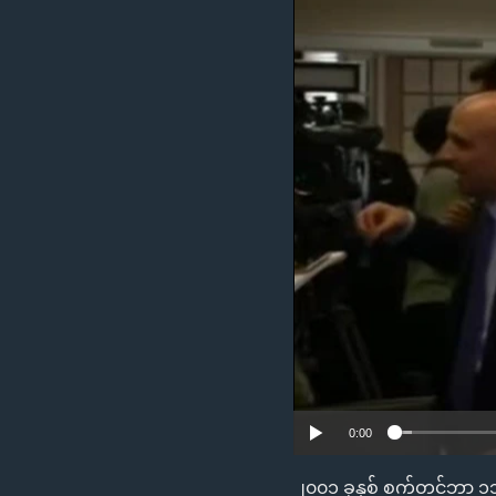
သုတပဒေသာ အင်္ဂလိပ်စာ
အ
ညွန်း
စာမျက်နှာ
သို့
ကျော်
ကြည့်
ရန်
ရှာဖွေ
ရန်
နေရာ
သို့
ကျော်
ရန်
0:00
၂၀၀၁ ခုနှစ် စက်တင်ဘာ ၁၁