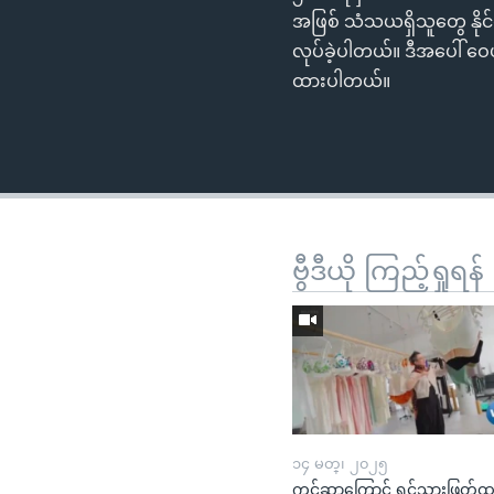
အဖြစ် သံသယရှိသူတွေ နို
လုပ်ခဲ့ပါတယ်။ ဒီအပေါ် ဝေ
ထားပါတယ်။
ဗွီဒီယို ကြည့်ရှုရန်
၁၄ မတ္၊ ၂၀၂၅
ကင်ဆာကြောင့် ရင်သားဖြတ်ထ