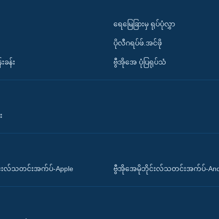
ရေမြေခြားမှ ရုပ်ပုံလွှာ
ပိုလီဂရပ်ဖ်.အင်ဖို
်းခန်း
ဗွီအိုအေ ပုံပြရုပ်သံ
း
ိုင်းလ်သတင်းအက်ပ်-Apple
ဗွီအိုအေမိုဘိုင်းလ်သတင်းအက်ပ်-An