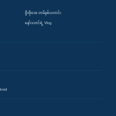
ဗွီအိုအေ တမိနစ်သတင်း
နော်သဇင်ရဲ့ Vlog
droid