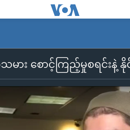
ား စောင့်ကြည့်မှုစရင်းနဲ့ နိ