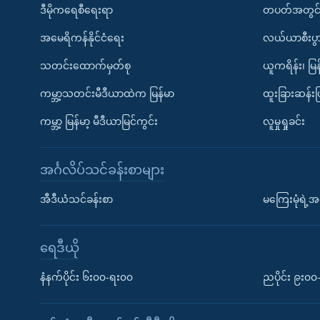
ဒီမိုကရေစီရေးရာ
တပတ်အတွင်
အမေရိကန်နိုင်ငံရေး
လယ်ယာစီးပွ
သတင်းထောက်မှတ်စု
ယူကရိန်း၊ မြန
ကမ္ဘာ့သတင်းမီဒီယာထဲက မြန်မာ
ထူးခြားဆန်း
ကမ္ဘာ့ မြန်မာ့ မီဒီယာမြင်ကွင်း
လူမှုရှုခင်း
အင်္ဂလိပ်သင်ခန်းစာများ
အီဒီယံသင်ခန်းစာ
မကြေးမုံရဲ့အင
ရေဒီယို
နံနက်ပိုင်း ၆း၀၀-ရး၀၀
ညပိုင်း ၉း၀