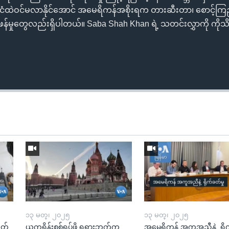
င်ငံထဲဝင်မလာနိုင်အောင် အမေရိကန်အစိုးရက တားဆီးတာ၊ စောင့်
ဖန်မှုတွေလည်းရှိပါတယ်။ Saba Shah Khan ရဲ့ သတင်းလွှာကို ကိုသိ
၁၃ မတ္၊ ၂၀၂၅
၁၃ မတ္၊ ၂၀၂၅
ုတ်
ယူကရိန်းစစ်ရပ်ဖို့ ရုရှားဘက်က
အမေရိကန် အကူအညီနဲ့ ရို