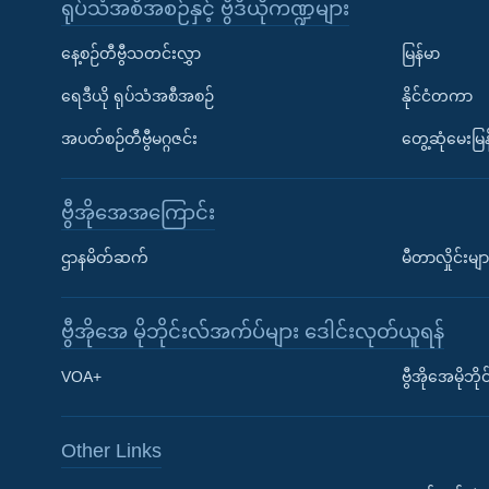
ရုပ်သံအစီအစဉ်နှင့် ဗွီဒီယိုကဏ္ဍများ
နေ့စဉ်တီဗွီသတင်းလွှာ
မြန်မာ
ရေဒီယို ရုပ်သံအစီအစဉ်
နိုင်ငံတကာ
အပတ်စဉ်တီဗွီမဂ္ဂဇင်း
တွေ့ဆုံမေးမြန
ဗွီအိုအေအကြောင်း
ဌာနမိတ်ဆက်
မီတာလှိုင်းမျာ
ဗွီအိုအေ မိုဘိုင်းလ်အက်ပ်များ ဒေါင်းလုတ်ယူရန်
Learning English
VOA+
ဗွီအိုအေမိုဘ
ဗွီအိုအေ လူမှုကွန်ယက်များ
Other Links