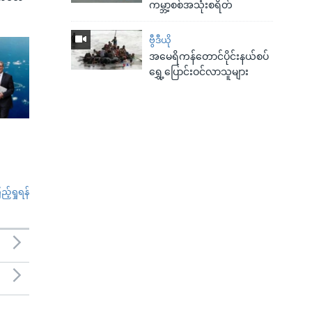
ကမ္ဘာ့စစ်အသုံးစရိတ်
ဗွီဒီယို
အမေရိကန်တောင်ပိုင်းနယ်စပ်
ရွှေ့ပြောင်းဝင်လာသူများ
်ရှုရန်