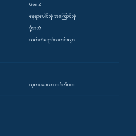
Gen Z
နေရာပေါင်းစုံ အကြောင်းစုံ
ဒို့အသံ
သက်တံရောင်သတင်းလွှာ
သုတပဒေသာ အင်္ဂလိပ်စာ