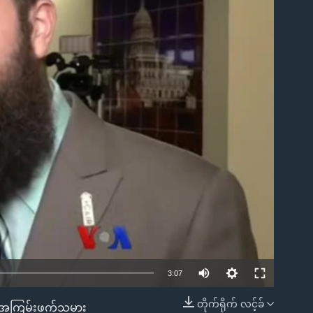
ble
3:07
တိုက်ရိုက် လင့်ခ်
်းက အကြမ်းဖက်သမား
EMBED