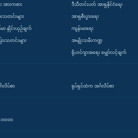
း အားကစား
ဒီသီတင်းပတ် အာရှနိုင်ငံရေး
ားသတင်းများ
အာရှစီးပွားရေး
်မာ နှိုင်းယှဉ်ချက်
ကျန်းမာရေး
ပြားသတင်းများ
အမျိုးသမီးကဏ္ဍ
ရိုဟင်ဂျာအရေး မျှော်လင့်ချက်
်္ဂလိပ်စာ
ရုပ်ရှင်ထဲက အင်္ဂလိပ်စာ
၀-၁၀း၀၀