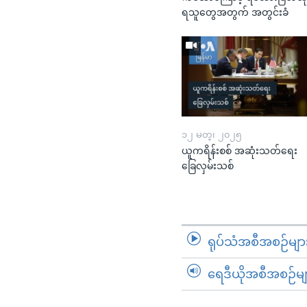
ရသူတွေအတွက် အတွင်းခံ
၁၂ မတ္၊ ၂၀၂၅
ယူကရိန်းစစ် အဆုံးသတ်ရေး
ခြေလှမ်းသစ်
ရုပ်သံအစီအစဉ်မျာ
ရေဒီယိုအစီအစဉ်မျ