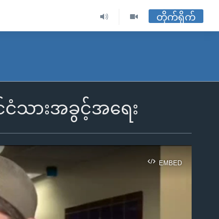
တိုက်ရိုက်
ုင်ငံသားအခွင့်အရေး
EMBED