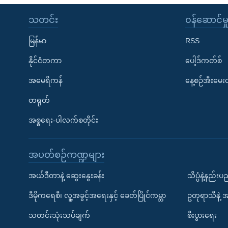
သတင်း
၀န်ဆောင်မှ
မြန်မာ
RSS
နိုင်ငံတကာ
ပေါ့ဒ်ကတ်စ်
အမေရိကန်
နေ့စဉ်အီးမေ
တရုတ်
အစ္စရေး-ပါလက်စတိုင်း
အပတ်စဉ်ကဏ္ဍများ
အယ်ဒီတာနဲ့ ဆွေးနွေးခန်း
သိပ္ပံနဲ့နည်း
ဒီမိုကရေစီ၊ လူ့အခွင့်အရေးနှင့် ခေတ်ပြိုင်ကမ္ဘာ
ဥတုရာသီနဲ့ 
သတင်းသုံးသပ်ချက်
စီးပွားရေး