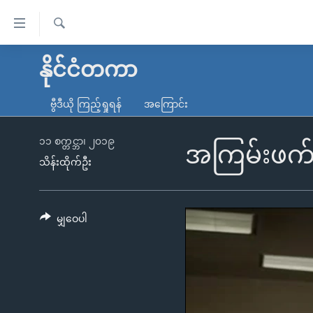
သုံး
ရ
ရှာဖွေ
လွယ်ကူ
မူလစာမျက်နှာ
နိုင်ငံတကာ
ရ
စေ
မြန်မာ
လာ
ဗွီဒီယို ကြည့်ရှုရန်
အကြောင်း
သည့်
ဒ်
ကမ္ဘာ့သတင်းများ
Link
ဗွီဒီယို
နိုင်ငံတကာ
၁၁ စက္တင္ဘာ၊ ၂၀၁၉
အကြမ်းဖက်သမ
များ
သိန်းထိုက်ဦး
သတင်းလွတ်လပ်ခွင့်
အမေရိကန်
ပင်မ
ရပ်ဝန်းတခု လမ်းတခု အလွန်
တရုတ်
အကြောင်းအရာ
အင်္ဂလိပ်စာလေ့လာမယ်
အစ္စရေး-ပါလက်စတိုင်း
မျှဝေပါ
သို့
အပတ်စဉ်ကဏ္ဍများ
အမေရိကန်သုံးအီဒီယံ
ကျော်
ကြည့်
ရေဒီယိုနှင့်ရုပ်သံ အချက်အလက်များ
မကြေးမုံရဲ့ အင်္ဂလိပ်စာ
ရေဒီယို
ရန်
ရေဒီယို/တီဗွီအစီအစဉ်
ရုပ်ရှင်ထဲက အင်္ဂလိပ်စာ
တီဗွီ
ပင်မ