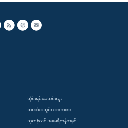
တိုင်းရင်းသတင်းလွှာ
တပတ်အတွင်း အားကစား
သုတစုံလင် အမေရိကန်တခွင်