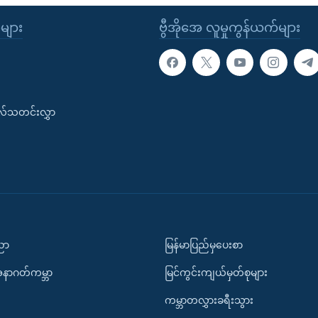
ုများ
ဗွီအိုအေ လူမှုကွန်ယက်များ
းလ်သတင်းလွှာ
ပညာ
မြန်မာပြည်မှပေးစာ
အနာဂတ်ကမ္ဘာ
မြင်ကွင်းကျယ်မှတ်စုများ
ကမ္ဘာတလွှားခရီးသွား