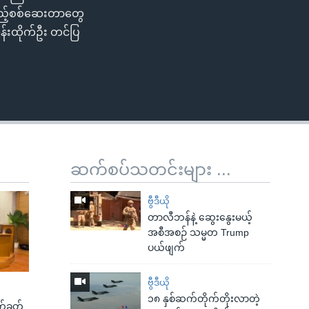
ကြည့်စစ်ဆေးတာတွေ
န်းထိုက်ဦး တင်ပြ
ဆက်စပ်သတင်းများ ...
ဗွီဒီယို
တာလီဘန်နဲ့ ဆွေးနွေးမယ့်
အစီအစဉ် သမ္မတ Trump
ပယ်ဖျက်
ဗွီဒီယို
၁၈ နှစ်ဆက်တိုက်တိုးလာတဲ့
က်ခတ်