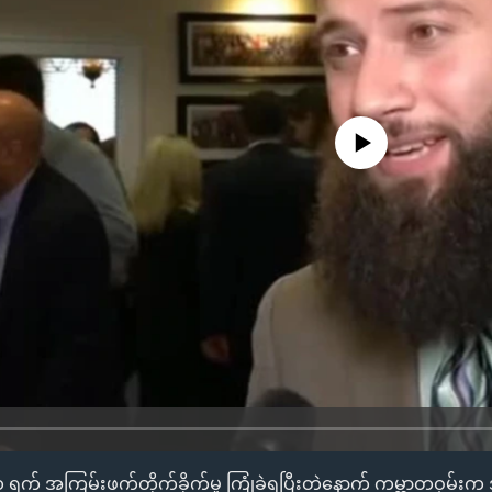
No media source currently availa
 ရက် အကြမ်းဖက်တိုက်ခိုက်မှု ကြုံခဲ့ရပြီးတဲ့နောက် ကမ္ဘာတဝှမ