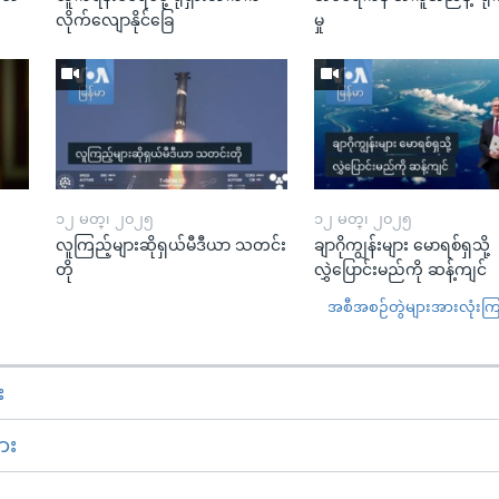
လိုက်လျောနိုင်ခြေ
မှု
၁၂ မတ္၊ ၂၀၂၅
၁၂ မတ္၊ ၂၀၂၅
လူကြည့်များဆိုရှယ်မီဒီယာ သတင်း
ချာဂိုကျွန်းများ မောရစ်ရှသို့
တို
လွှဲပြောင်းမည်ကို ဆန့်ကျင်
အစီအစဉ်တွဲများအားလုံးကြည့
း
ား