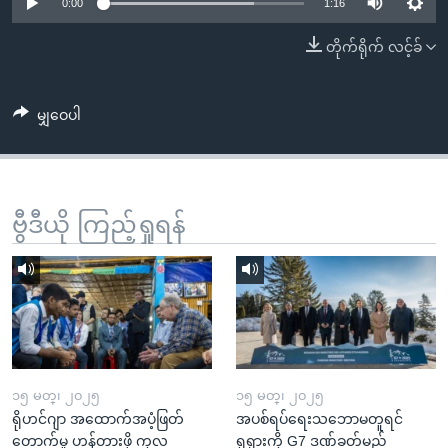
အ
0:00
1:16
သုတပဒေသာ အင်္ဂလိပ်စာ
ညွန်း
Learning English
တိုက်ရိုက် လင့်ခ်
စာမျက်နှာ
သို့
ဗွီအိုအေ လူမှုကွန်ယက်များ
ကျော်
မျှဝေပါ
ကြည့်
ရန်
ဘာသာစကားများ
ရှာဖွေ
ဗွီဒီယို ကြည့်ရှုရန်
ရန်
နေရာ
သို့
ကျော်
ရန်
၁၅ မတ္၊ ၂၀၂၅
၁၅ မတ္၊ ၂၀၂၅
ရိုဟင်ဂျာ အထောက်အပံ့ဖြတ်
အပစ်ရပ်ရေးသဘောမတူရင်
တောက်မှု ဟန့်တားဖို့ ကုလ
ရုရှားကို G7 ဒဏ်ခတ်မည်