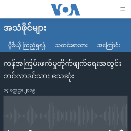
သုံး
ရ
လွယ်ကူ
အသံဖိုင်များ
မူလစာမျက်နှာ
စေ
မြန်မာ
ဗွီဒီယို ကြည့်ရှုရန်
သတင်းစာသား
အကြောင်း
သည့်
ကမ္ဘာ့သတင်းများ
Link
ကန်အကြမ်းဖက်မှုတိုက်ဖျက်ရေးအတွင်း
ဗွီဒီယို
နိုင်ငံတကာ
များ
သတင်းလွတ်လပ်ခွင့်
အမေရိကန်
ဘင်လာဒင်သား သေဆုံး
ပင်မ
ရပ်ဝန်းတခု လမ်းတခု အလွန်
တရုတ်
အကြောင်းအရာ
၁၄ စက္တင္ဘာ၊ ၂၀၁၉
သို့
အင်္ဂလိပ်စာလေ့လာမယ်
အစ္စရေး-ပါလက်စတိုင်း
ကျော်
အပတ်စဉ်ကဏ္ဍများ
အမေရိကန်သုံးအီဒီယံ
ကြည့်
ရေဒီယိုနှင့်ရုပ်သံ အချက်အလက်များ
မကြေးမုံရဲ့ အင်္ဂလိပ်စာ
ရေဒီယို
ရန်
No media source currently available
ပင်မ
ရေဒီယို/တီဗွီအစီအစဉ်
ရုပ်ရှင်ထဲက အင်္ဂလိပ်စာ
တီဗွီ