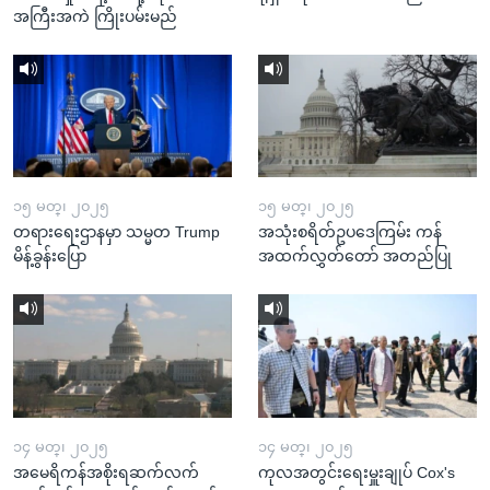
အကြီးအကဲ ကြိုးပမ်းမည်
၁၅ မတ္၊ ၂၀၂၅
၁၅ မတ္၊ ၂၀၂၅
တရားရေးဌာနမှာ သမ္မတ Trump
အသုံးစရိတ်ဥပဒေကြမ်း ကန်
မိန့်ခွန်းပြော
အထက်လွှတ်တော် အတည်ပြု
၁၄ မတ္၊ ၂၀၂၅
၁၄ မတ္၊ ၂၀၂၅
အမေရိကန်အစိုးရဆက်လက်
ကုလအတွင်းရေးမှူးချုပ် Cox's