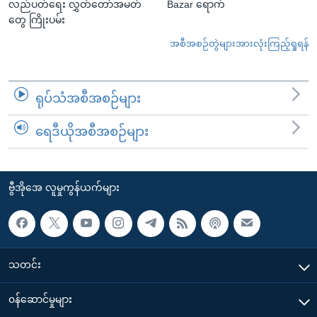
လည်ပတ်ရေး လွှတ်တော်အမတ်
Bazar ရောက်
တွေ ကြိုးပမ်း
အစီအစဉ်တွဲများအားလုံးကြည့်ရှုရန်
ရုပ်သံအစီအစဉ်များ
ရေဒီယိုအစီအစဉ်များ
ဗွီအိုအေ လူမှုကွန်ယက်များ
သတင်း
၀န်ဆောင်မှုများ