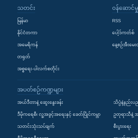
သတင်း
၀န်ဆောင်မှ
မြန်မာ
RSS
နိုင်ငံတကာ
ပေါ့ဒ်ကတ်စ်
အမေရိကန်
နေ့စဉ်အီးမေ
တရုတ်
အစ္စရေး-ပါလက်စတိုင်း
အပတ်စဉ်ကဏ္ဍများ
အယ်ဒီတာနဲ့ ဆွေးနွေးခန်း
သိပ္ပံနဲ့နည်း
ဒီမိုကရေစီ၊ လူ့အခွင့်အရေးနှင့် ခေတ်ပြိုင်ကမ္ဘာ
ဥတုရာသီနဲ့ 
သတင်းသုံးသပ်ချက်
စီးပွားရေး