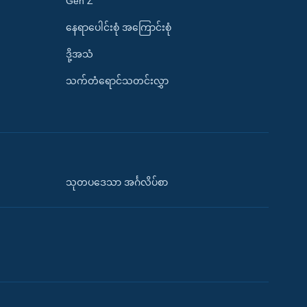
Gen Z
နေရာပေါင်းစုံ အကြောင်းစုံ
ဒို့အသံ
သက်တံရောင်သတင်းလွှာ
သုတပဒေသာ အင်္ဂလိပ်စာ