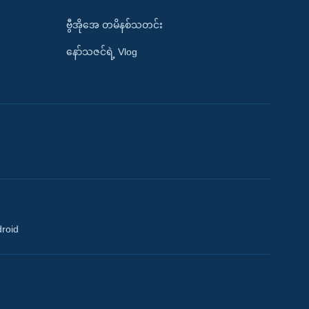
ဗွီအိုအေ တမိနစ်သတင်း
နော်သဇင်ရဲ့ Vlog
droid