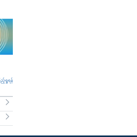
်ရှုရန်