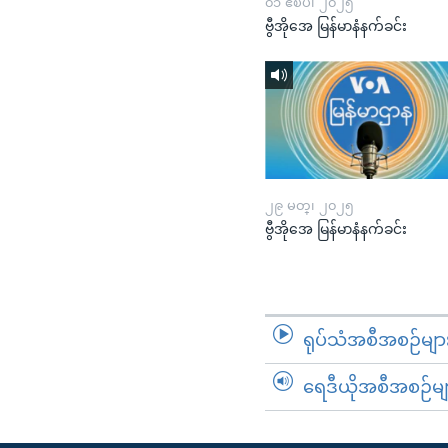
၀၁ ဧၿပီ၊ ၂၀၂၅
ဗွီအိုအေ မြန်မာနံနက်ခင်း
၂၉ မတ္၊ ၂၀၂၅
ဗွီအိုအေ မြန်မာနံနက်ခင်း
ရုပ်သံအစီအစဉ်မျာ
ရေဒီယိုအစီအစဉ်မျ