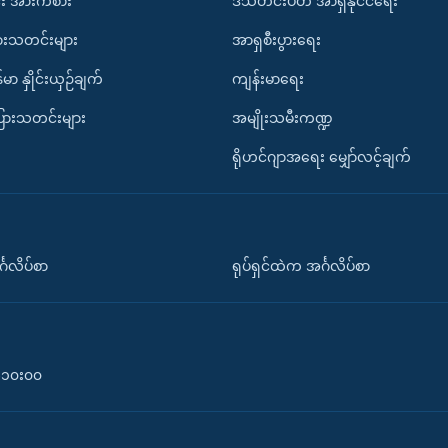
း အားကစား
ဒီသီတင်းပတ် အာရှနိုင်ငံရေး
ားသတင်းများ
အာရှစီးပွားရေး
်မာ နှိုင်းယှဉ်ချက်
ကျန်းမာရေး
ပြားသတင်းများ
အမျိုးသမီးကဏ္ဍ
ရိုဟင်ဂျာအရေး မျှော်လင့်ချက်
်္ဂလိပ်စာ
ရုပ်ရှင်ထဲက အင်္ဂလိပ်စာ
၀-၁၀း၀၀