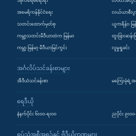
ဒီမိုကရေစီရေးရာ
တပတ်အတွင်
အမေရိကန်နိုင်ငံရေး
လယ်ယာစီးပွ
သတင်းထောက်မှတ်စု
ယူကရိန်း၊ မြန
ကမ္ဘာ့သတင်းမီဒီယာထဲက မြန်မာ
ထူးခြားဆန်း
ကမ္ဘာ့ မြန်မာ့ မီဒီယာမြင်ကွင်း
လူမှုရှုခင်း
အင်္ဂလိပ်သင်ခန်းစာများ
အီဒီယံသင်ခန်းစာ
မကြေးမုံရဲ့အင
ရေဒီယို
နံနက်ပိုင်း ၆း၀၀-ရး၀၀
ညပိုင်း ၉း၀
ရုပ်သံအစီအစဉ်နှင့် ဗွီဒီယိုကဏ္ဍများ