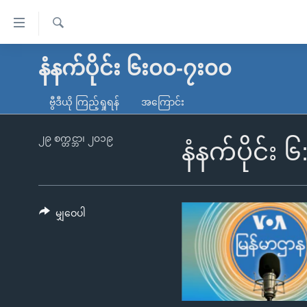
သုံး
ရ
ရှာဖွေ
လွယ်ကူ
မူလစာမျက်နှာ
နံနက်ပိုင်း ၆း၀၀-၇း၀၀
ရ
စေ
မြန်မာ
လာ
ဗွီဒီယို ကြည့်ရှုရန်
အကြောင်း
သည့်
ဒ်
ကမ္ဘာ့သတင်းများ
Link
ဗွီဒီယို
နိုင်ငံတကာ
၂၉ စက္တင္ဘာ၊ ၂၀၁၉
နံနက်ပိုင်း 
များ
သတင်းလွတ်လပ်ခွင့်
အမေရိကန်
ပင်မ
ရပ်ဝန်းတခု လမ်းတခု အလွန်
တရုတ်
အကြောင်းအရာ
အင်္ဂလိပ်စာလေ့လာမယ်
အစ္စရေး-ပါလက်စတိုင်း
မျှဝေပါ
သို့
အပတ်စဉ်ကဏ္ဍများ
အမေရိကန်သုံးအီဒီယံ
ကျော်
ကြည့်
ရေဒီယိုနှင့်ရုပ်သံ အချက်အလက်များ
မကြေးမုံရဲ့ အင်္ဂလိပ်စာ
ရေဒီယို
ရန်
ရေဒီယို/တီဗွီအစီအစဉ်
ရုပ်ရှင်ထဲက အင်္ဂလိပ်စာ
တီဗွီ
ပင်မ