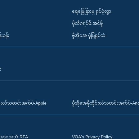
ရေမြေခြားမှ ရုပ်ပုံလွှာ
ပိုလီဂရပ်ဖ်.အင်ဖို
်းခန်း
ဗွီအိုအေ ပုံပြရုပ်သံ
း
ိုင်းလ်သတင်းအက်ပ်-Apple
ဗွီအိုအေမိုဘိုင်းလ်သတင်းအက်ပ်-An
 အာရှအသံ RFA
VOA's Privacy Policy