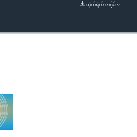
တိုက်ရိုက် လင့်ခ်
EMBED