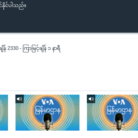
်နိုင်ပါသည်။
န် 2330 - ကြာမြင့်ချိန် ၁ နာရီ