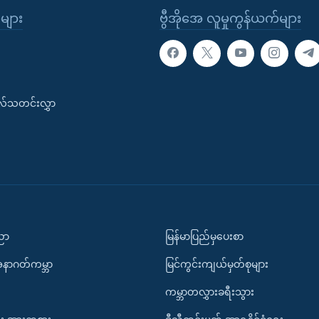
ုများ
ဗွီအိုအေ လူမှုကွန်ယက်များ
းလ်သတင်းလွှာ
ပညာ
မြန်မာပြည်မှပေးစာ
အနာဂတ်ကမ္ဘာ
မြင်ကွင်းကျယ်မှတ်စုများ
ကမ္ဘာတလွှားခရီးသွား