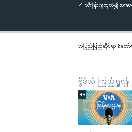
သုတပဒေသာ အင်္ဂလိပ်စာ
အ
သီးခြားခွဲထုတ်၍ နားဆင
ညွန်း
စာမျက်နှာ
သို့
ကျော်
ကြည့်
အပြည်ပြည်ဆိုင်ရာ စံတော်ချိ
ရန်
ရှာဖွေ
ရန်
နေရာ
ဗွီဒီယို ကြည့်ရှုရန်
သို့
ကျော်
ရန်