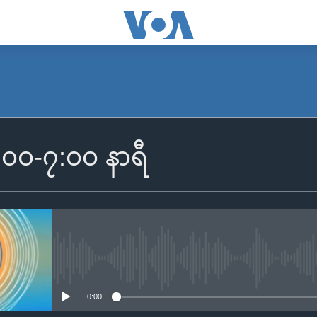
SUBSCRIBE
၆:၀၀-၇:၀၀ နာရီ
Apple Podcasts
Spotify
ရယူရန်
No media source currently availa
0:00