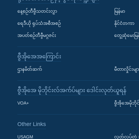
နေ့စဉ်တီဗွီသတင်းလွှာ
မြန်မာ
ရေဒီယို ရုပ်သံအစီအစဉ်
နိုင်ငံတကာ
အပတ်စဉ်တီဗွီမဂ္ဂဇင်း
တွေ့ဆုံမေးမြန
ဗွီအိုအေအကြောင်း
ဌာနမိတ်ဆက်
မီတာလှိုင်းမျာ
ဗွီအိုအေ မိုဘိုင်းလ်အက်ပ်များ ဒေါင်းလုတ်ယူရန်
Learning English
VOA+
ဗွီအိုအေမိုဘ
ဗွီအိုအေ လူမှုကွန်ယက်များ
Other Links
USAGM
လွတ်လပ်တဲ့