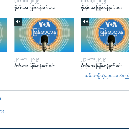
၃၁ မတ္၊ ၂၀၂၅
၃၀ မတ္၊ ၂၀၂၅
ဗွီအိုအေ မြန်မာနံနက်ခင်း
ဗွီအိုအေ မြန်မာနံနက်ခင်း
၂၈ မတ္၊ ၂၀၂၅
၂၇ မတ္၊ ၂၀၂၅
ဗွီအိုအေ မြန်မာနံနက်ခင်း
ဗွီအိုအေ မြန်မာနံနက်ခင်း
အစီအစဉ်တွဲများအားလုံးကြည့
း
ား