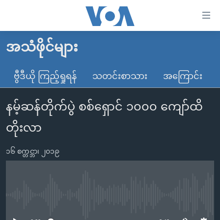
သုံး
ရ
လွယ်ကူ
အသံဖိုင်များ
မူလစာမျက်နှာ
စေ
မြန်မာ
ဗွီဒီယို ကြည့်ရှုရန်
သတင်းစာသား
အကြောင်း
သည့်
ကမ္ဘာ့သတင်းများ
Link
နမ့်ဆန်တိုက်ပွဲ စစ်ရှောင် ၁၀၀၀ ကျော်ထိ
ဗွီဒီယို
နိုင်ငံတကာ
များ
သတင်းလွတ်လပ်ခွင့်
အမေရိကန်
တိုးလာ
ပင်မ
ရပ်ဝန်းတခု လမ်းတခု အလွန်
တရုတ်
အကြောင်းအရာ
၁၆ စက္တင္ဘာ၊ ၂၀၁၉
သို့
အင်္ဂလိပ်စာလေ့လာမယ်
အစ္စရေး-ပါလက်စတိုင်း
ကျော်
အပတ်စဉ်ကဏ္ဍများ
အမေရိကန်သုံးအီဒီယံ
ကြည့်
ရေဒီယိုနှင့်ရုပ်သံ အချက်အလက်များ
မကြေးမုံရဲ့ အင်္ဂလိပ်စာ
ရေဒီယို
ရန်
No media source currently available
ပင်မ
ရေဒီယို/တီဗွီအစီအစဉ်
ရုပ်ရှင်ထဲက အင်္ဂလိပ်စာ
တီဗွီ