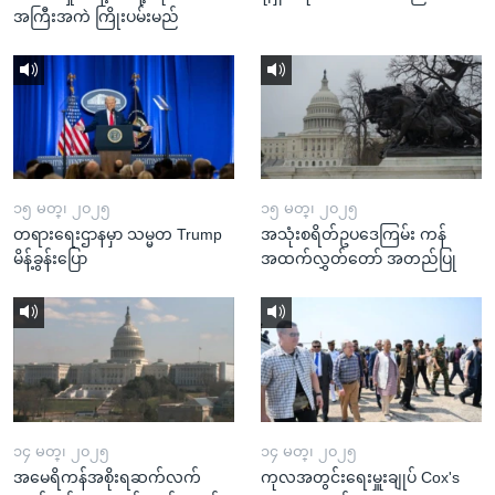
အကြီးအကဲ ကြိုးပမ်းမည်
၁၅ မတ္၊ ၂၀၂၅
၁၅ မတ္၊ ၂၀၂၅
တရားရေးဌာနမှာ သမ္မတ Trump
အသုံးစရိတ်ဥပဒေကြမ်း ကန်
မိန့်ခွန်းပြော
အထက်လွှတ်တော် အတည်ပြု
၁၄ မတ္၊ ၂၀၂၅
၁၄ မတ္၊ ၂၀၂၅
အမေရိကန်အစိုးရဆက်လက်
ကုလအတွင်းရေးမှူးချုပ် Cox's