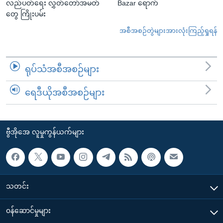
လည်ပတ်ရေး လွှတ်တော်အမတ်
Bazar ရောက်
တွေ ကြိုးပမ်း
အစီအစဉ်တွဲများအားလုံးကြည့်ရှုရန်
ရုပ်သံအစီအစဉ်များ
ရေဒီယိုအစီအစဉ်များ
ဗွီအိုအေ လူမှုကွန်ယက်များ
သတင်း
၀န်ဆောင်မှုများ