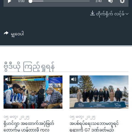
အ
0:00
3:40
သုတပဒေသာ အင်္ဂလိပ်စာ
ညွန်း
Learning English
တိုက်ရိုက် လင့်ခ်
စာမျက်နှာ
သို့
ဗွီအိုအေ လူမှုကွန်ယက်များ
ကျော်
မျှဝေပါ
ကြည့်
ရန်
ဘာသာစကားများ
ရှာဖွေ
ဗွီဒီယို ကြည့်ရှုရန်
ရန်
နေရာ
သို့
ကျော်
ရန်
၁၅ မတ္၊ ၂၀၂၅
၁၅ မတ္၊ ၂၀၂၅
ရိုဟင်ဂျာ အထောက်အပံ့ဖြတ်
အပစ်ရပ်ရေးသဘောမတူရင်
တောက်မှု ဟန့်တားဖို့ ကုလ
ရုရှားကို G7 ဒဏ်ခတ်မည်