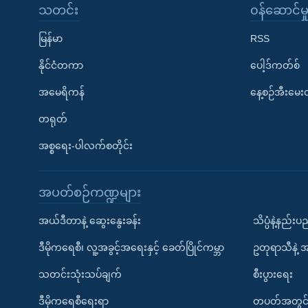
သတင်း
၀န်ဆောင်မှ
မြန်မာ
RSS
နိုင်ငံတကာ
ပေါ့ဒ်ကတ်စ်
အမေရိကန်
နေ့စဉ်အီးမေ
တရုတ်
အစ္စရေး-ပါလက်စတိုင်း
အပတ်စဉ်ကဏ္ဍများ
အယ်ဒီတာနဲ့ ဆွေးနွေးခန်း
သိပ္ပံနဲ့နည်း
ဒီမိုကရေစီ၊ လူ့အခွင့်အရေးနှင့် ခေတ်ပြိုင်ကမ္ဘာ
ဥတုရာသီနဲ့ 
သတင်းသုံးသပ်ချက်
စီးပွားရေး
ဒီမိုကရေစီရေးရာ
တပတ်အတွင်