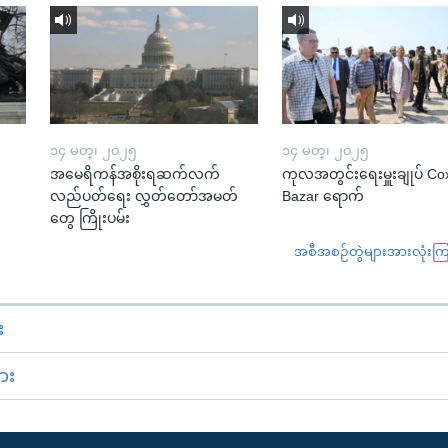
၁၄ မတ္၊ ၂၀၂၅
၁၄ မတ္၊ ၂၀၂၅
အမေရိကန်အစိုးရဆက်လက်
ကုလအတွင်းရေးမှူးချုပ် Co
လည်ပတ်ရေး လွှတ်တော်အမတ်
Bazar ရောက်
တွေ ကြိုးပမ်း
အစီအစဉ်တွဲများအားလုံးကြည့
း
ား