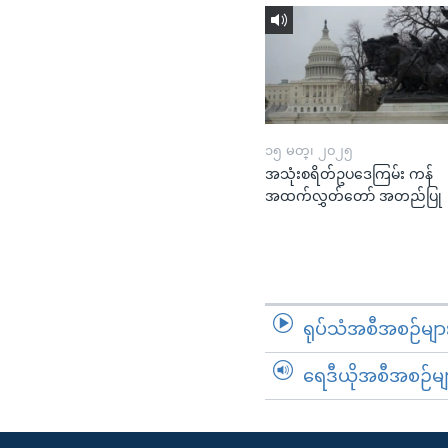
၁၅ မတ္၊ ၂၀၂၅
အသုံးစရိတ်ဥပဒေကြမ်း ကန်
အထက်လွှတ်တော် အတည်ပြု
ရုပ်သံအစီအစဉ်မျာ
ရေဒီယိုအစီအစဉ်မျ