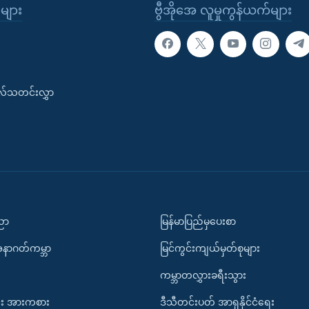
ုများ
ဗွီအိုအေ လူမှုကွန်ယက်များ
းလ်သတင်းလွှာ
ပညာ
မြန်မာပြည်မှပေးစာ
အနာဂတ်ကမ္ဘာ
မြင်ကွင်းကျယ်မှတ်စုများ
ကမ္ဘာတလွှားခရီးသွား
း အားကစား
ဒီသီတင်းပတ် အာရှနိုင်ငံရေး