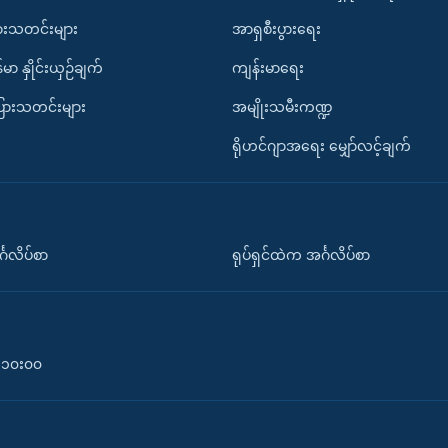
ားသတင်းများ
အာရှစီးပွားရေး
်မာ နှိုင်းယှဉ်ချက်
ကျန်းမာရေး
ပြားသတင်းများ
အမျိုးသမီးကဏ္ဍ
ရိုဟင်ဂျာအရေး မျှော်လင့်ချက်
်္ဂလိပ်စာ
ရုပ်ရှင်ထဲက အင်္ဂလိပ်စာ
၀-၁၀း၀၀