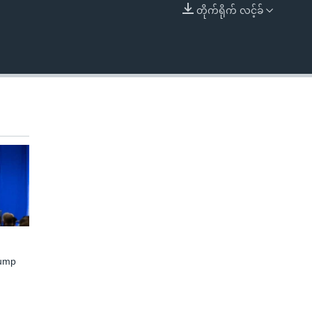
တိုက်ရိုက် လင့်ခ်
EMBED
rump