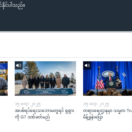
်နိုင်ပါသည်။
၁၅ မတ္၊ ၂၀၂၅
၁၅ မတ္၊ ၂၀၂၅
အပစ်ရပ်ရေးသဘောမတူရင် ရုရှား
တရားရေးဌာနမှာ သမ္မတ T
ကို G7 ဒဏ်ခတ်မည်
မိန့်ခွန်းပြော