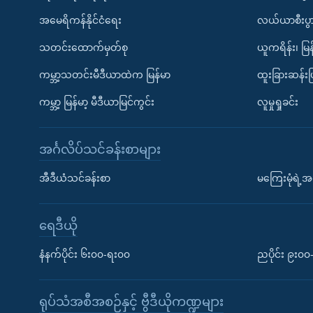
အမေရိကန်နိုင်ငံရေး
လယ်ယာစီးပွ
သတင်းထောက်မှတ်စု
ယူကရိန်း၊ မြန
ကမ္ဘာ့သတင်းမီဒီယာထဲက မြန်မာ
ထူးခြားဆန်း
ကမ္ဘာ့ မြန်မာ့ မီဒီယာမြင်ကွင်း
လူမှုရှုခင်း
အင်္ဂလိပ်သင်ခန်းစာများ
အီဒီယံသင်ခန်းစာ
မကြေးမုံရဲ့အင
ရေဒီယို
နံနက်ပိုင်း ၆း၀၀-ရး၀၀
ညပိုင်း ၉း၀
ရုပ်သံအစီအစဉ်နှင့် ဗွီဒီယိုကဏ္ဍများ