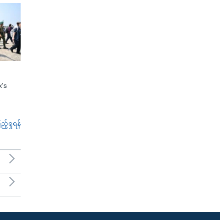
x's
်ရှုရန်