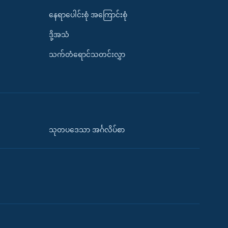
နေရာပေါင်းစုံ အကြောင်းစုံ
ဒို့အသံ
သက်တံရောင်သတင်းလွှာ
သုတပဒေသာ အင်္ဂလိပ်စာ