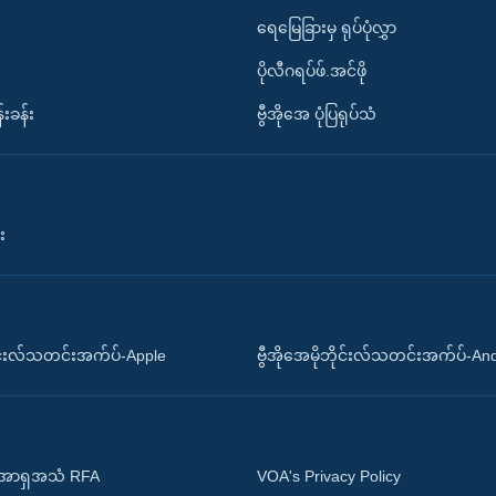
ရေမြေခြားမှ ရုပ်ပုံလွှာ
ပိုလီဂရပ်ဖ်.အင်ဖို
်းခန်း
ဗွီအိုအေ ပုံပြရုပ်သံ
း
ိုင်းလ်သတင်းအက်ပ်-Apple
ဗွီအိုအေမိုဘိုင်းလ်သတင်းအက်ပ်-An
 အာရှအသံ RFA
VOA's Privacy Policy