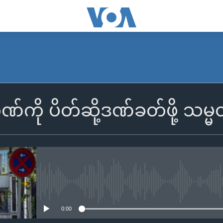
်ကို ပိတ်ဆို့ဒဏ်ခတ်ဖို့ သမ္
No media source currently availa
0:00