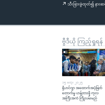
သုတပဒေသာ အင်္ဂလိပ်စာ
အ
သီးခြားခွဲထုတ်၍ နားဆင
ညွန်း
စာမျက်နှာ
သို့
ကျော်
ကြည့်
ရန်
ဗွီဒီယို ကြည့်ရှုရန်
ရှာဖွေ
ရန်
နေရာ
သို့
ကျော်
ရန်
၁၅ မတ္၊ ၂၀၂၅
ရိုဟင်ဂျာ အထောက်အပံ့ဖြတ်
တောက်မှု ဟန့်တားဖို့ ကုလ
အကြီးအကဲ ကြိုးပမ်းမည်