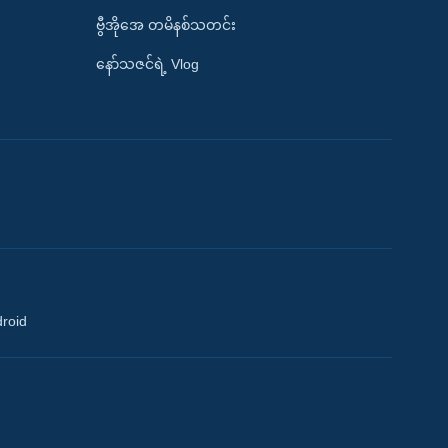
ဗွီအိုအေ တမိနစ်သတင်း
နော်သဇင်ရဲ့ Vlog
droid