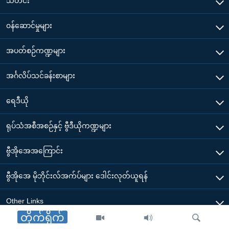
သတင်း
၀န်ဆောင်မှုများ
အပတ်စဉ်ကဏ္ဍများ
အင်္ဂလိပ်သင်ခန်းစာများ
ရေဒီယို
ရုပ်သံအစီအစဉ်နှင့် ဗွီဒီယိုကဏ္ဍများ
ဗွီအိုအေအကြောင်း
ဗွီအိုအေ မိုဘိုင်းလ်အက်ပ်များ ဒေါင်းလုတ်ယူရန်
Other Links
တိုက်ရိုက်