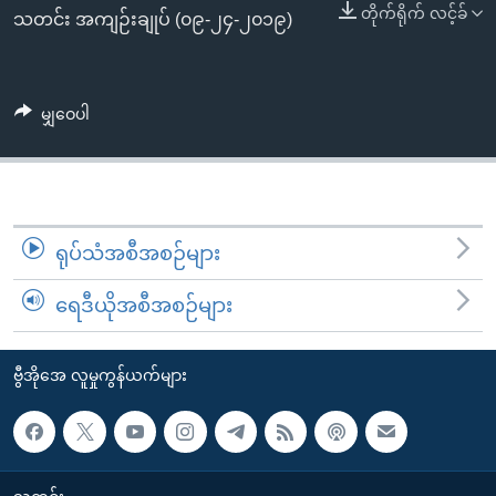
အ
တိုက်ရိုက် လင့်ခ်
သုတပဒေသာ အင်္ဂလိပ်စာ
သတင်း အကျဉ်းချုပ် (၀၉-၂၄-၂၀၁၉)
ညွန်း
Learning English
စာမျက်နှာ
သို့
ဗွီအိုအေ လူမှုကွန်ယက်များ
မျှဝေပါ
ကျော်
ကြည့်
ရန်
ဘာသာစကားများ
ရှာဖွေ
ရန်
ရုပ်သံအစီအစဉ်များ
နေရာ
ရေဒီယိုအစီအစဉ်များ
သို့
ကျော်
ရန်
ဗွီအိုအေ လူမှုကွန်ယက်များ