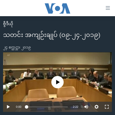
သုံး
ရ
လွယ်ကူ
ဗွီဒီယို
မူလစာမျက်နှာ
စေ
သတင်း အကျဉ်းချုပ် (၀၉-၂၄-၂၀၁၉)
မြန်မာ
သည့်
ကမ္ဘာ့သတင်းများ
၂၄ စက္တင္ဘာ၊ ၂၀၁၉
Link
ဗွီဒီယို
နိုင်ငံတကာ
များ
သတင်းလွတ်လပ်ခွင့်
အမေရိကန်
ပင်မ
ရပ်ဝန်းတခု လမ်းတခု အလွန်
တရုတ်
အကြောင်းအရာ
သို့
အင်္ဂလိပ်စာလေ့လာမယ်
No media source currently available
အစ္စရေး-ပါလက်စတိုင်း
ကျော်
အပတ်စဉ်ကဏ္ဍများ
အမေရိကန်သုံးအီဒီယံ
ကြည့်
ရေဒီယိုနှင့်ရုပ်သံ အချက်အလက်များ
မကြေးမုံရဲ့ အင်္ဂလိပ်စာ
ရေဒီယို
ရန်
0:00
2:22
ပင်မ
ရေဒီယို/တီဗွီအစီအစဉ်
ရုပ်ရှင်ထဲက အင်္ဂလိပ်စာ
တီဗွီ