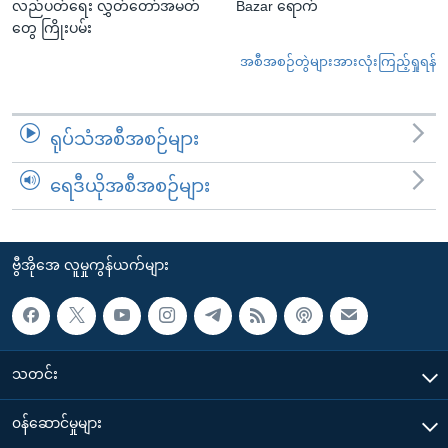
လည်ပတ်ရေး လွှတ်တော်အမတ်
Bazar ရောက်
တွေ ကြိုးပမ်း
အစီအစဉ်တွဲများအားလုံးကြည့်ရှုရန်
ရုပ်သံအစီအစဉ်များ
ရေဒီယိုအစီအစဉ်များ
ဗွီအိုအေ လူမှုကွန်ယက်များ
သတင်း
၀န်ဆောင်မှုများ