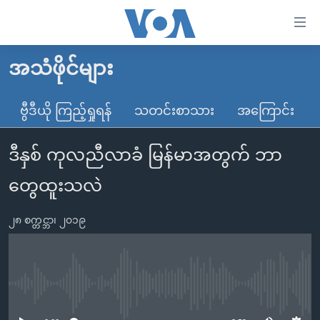
သုံး
ရ
လွယ်ကူ
အသံဖိုင်များ
မူလစာမျက်နှာ
စေ
မြန်မာ
ဗွီဒီယို ကြည့်ရှုရန်
သတင်းစာသား
အကြောင်း
သည့်
ကမ္ဘာ့သတင်းများ
Link
ဒီနှစ် ကုလညီလာခံ မြန်မာအတွက် ဘာ
ဗွီဒီယို
နိုင်ငံတကာ
များ
သတင်းလွတ်လပ်ခွင့်
အမေရိကန်
တွေထူးသလဲ
ပင်မ
ရပ်ဝန်းတခု လမ်းတခု အလွန်
တရုတ်
အကြောင်းအရာ
၂၈ စက္တင္ဘာ၊ ၂၀၁၉
သို့
အင်္ဂလိပ်စာလေ့လာမယ်
အစ္စရေး-ပါလက်စတိုင်း
ကျော်
အပတ်စဉ်ကဏ္ဍများ
အမေရိကန်သုံးအီဒီယံ
ကြည့်
ရေဒီယိုနှင့်ရုပ်သံ အချက်အလက်များ
မကြေးမုံရဲ့ အင်္ဂလိပ်စာ
ရေဒီယို
ရန်
No media source currently available
ပင်မ
ရေဒီယို/တီဗွီအစီအစဉ်
ရုပ်ရှင်ထဲက အင်္ဂလိပ်စာ
တီဗွီ