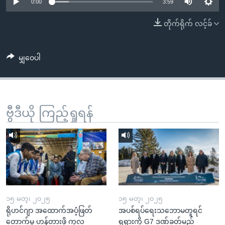
အ
0:00
3:59
သုတပဒေသာ အင်္ဂလိပ်စာ
ညွန်း
Learning English
တိုက်ရိုက် လင့်ခ်
စာမျက်နှာ
သို့
ဗွီအိုအေ လူမှုကွန်ယက်များ
ကျော်
မျှဝေပါ
ကြည့်
ရန်
ဘာသာစကားများ
ရှာဖွေ
ဗွီဒီယို ကြည့်ရှုရန်
ရန်
နေရာ
သို့
ကျော်
ရန်
၁၅ မတ္၊ ၂၀၂၅
၁၅ မတ္၊ ၂၀၂၅
ရိုဟင်ဂျာ အထောက်အပံ့ဖြတ်
အပစ်ရပ်ရေးသဘောမတူရင်
တောက်မှု ဟန့်တားဖို့ ကုလ
ရုရှားကို G7 ဒဏ်ခတ်မည်