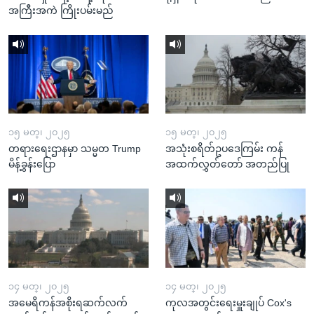
အကြီးအကဲ ကြိုးပမ်းမည်
၁၅ မတ္၊ ၂၀၂၅
၁၅ မတ္၊ ၂၀၂၅
တရားရေးဌာနမှာ သမ္မတ Trump
အသုံးစရိတ်ဥပဒေကြမ်း ကန်
မိန့်ခွန်းပြော
အထက်လွှတ်တော် အတည်ပြု
၁၄ မတ္၊ ၂၀၂၅
၁၄ မတ္၊ ၂၀၂၅
အမေရိကန်အစိုးရဆက်လက်
ကုလအတွင်းရေးမှူးချုပ် Cox's