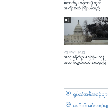
တောက်မှု ဟန့်တားဖို့ ကုလ
အကြီးအကဲ ကြိုးပမ်းမည်
၁၅ မတ္၊ ၂၀၂၅
အသုံးစရိတ်ဥပဒေကြမ်း ကန်
အထက်လွှတ်တော် အတည်ပြု
ရုပ်သံအစီအစဉ်မျာ
ရေဒီယိုအစီအစဉ်မျ