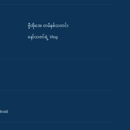
ဗွီအိုအေ တမိနစ်သတင်း
နော်သဇင်ရဲ့ Vlog
droid