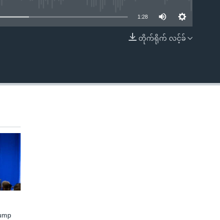
1:28
တိုက်ရိုက် လင့်ခ်
EMBED
rump