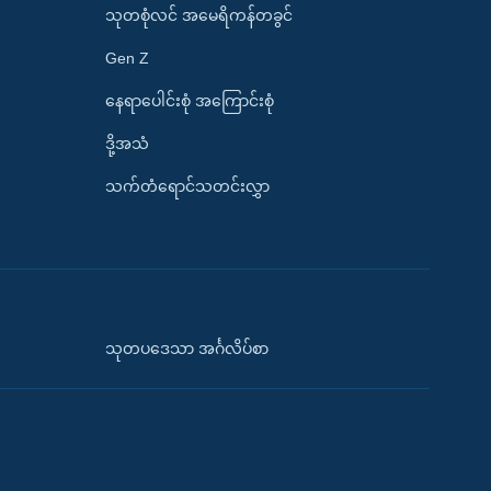
သုတစုံလင် အမေရိကန်တခွင်
Gen Z
နေရာပေါင်းစုံ အကြောင်းစုံ
ဒို့အသံ
သက်တံရောင်သတင်းလွှာ
သုတပဒေသာ အင်္ဂလိပ်စာ