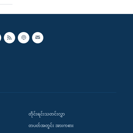
တိုင်းရင်းသတင်းလွှာ
တပတ်အတွင်း အားကစား