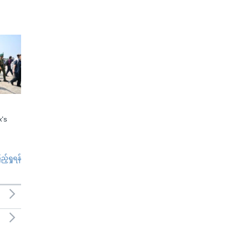
x's
်ရှုရန်