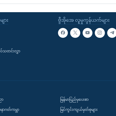
ုများ
ဗွီအိုအေ လူမှုကွန်ယက်များ
းလ်သတင်းလွှာ
ပညာ
မြန်မာပြည်မှပေးစာ
အနာဂတ်ကမ္ဘာ
မြင်ကွင်းကျယ်မှတ်စုများ