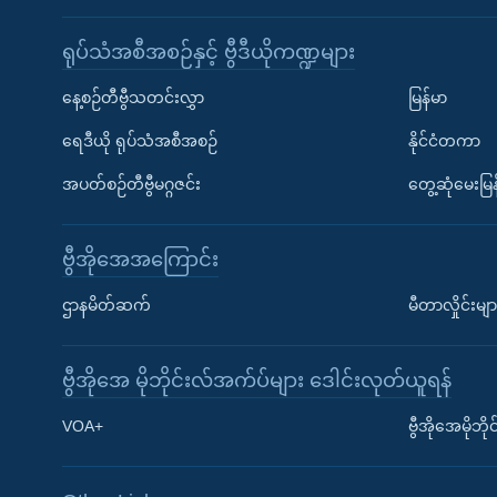
ရုပ်သံအစီအစဉ်နှင့် ဗွီဒီယိုကဏ္ဍများ
နေ့စဉ်တီဗွီသတင်းလွှာ
မြန်မာ
ရေဒီယို ရုပ်သံအစီအစဉ်
နိုင်ငံတကာ
အပတ်စဉ်တီဗွီမဂ္ဂဇင်း
တွေ့ဆုံမေးမြန
ဗွီအိုအေအကြောင်း
ဌာနမိတ်ဆက်
မီတာလှိုင်းမျာ
ဗွီအိုအေ မိုဘိုင်းလ်အက်ပ်များ ဒေါင်းလုတ်ယူရန်
Learning English
VOA+
ဗွီအိုအေမိုဘ
ဗွီအိုအေ လူမှုကွန်ယက်များ