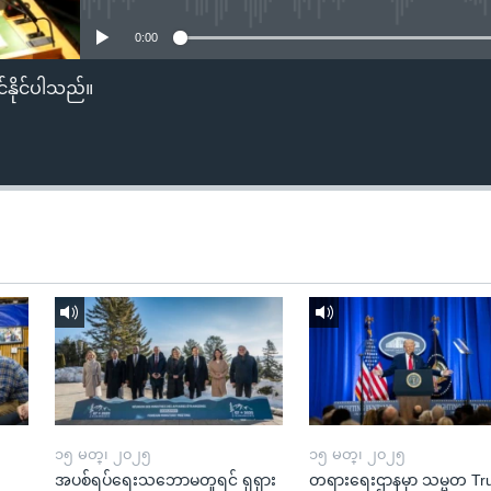
0:00
်နိုင်ပါသည်။
၁၅ မတ္၊ ၂၀၂၅
၁၅ မတ္၊ ၂၀၂၅
အပစ်ရပ်ရေးသဘောမတူရင် ရုရှား
တရားရေးဌာနမှာ သမ္မတ T