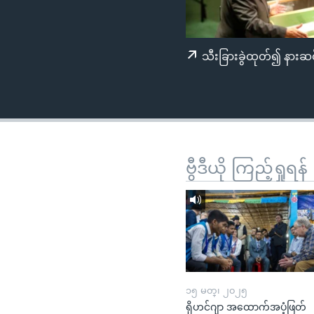
သုတပဒေသာ အင်္ဂလိပ်စာ
အ
ညွန်း
စာမျက်နှာ
သီးခြားခွဲထုတ်၍ နားဆင
သို့
ကျော်
ကြည့်
ရန်
ရှာဖွေ
ရန်
ဗွီဒီယို ကြည့်ရှုရန်
နေရာ
သို့
ကျော်
ရန်
၁၅ မတ္၊ ၂၀၂၅
ရိုဟင်ဂျာ အထောက်အပံ့ဖြတ်