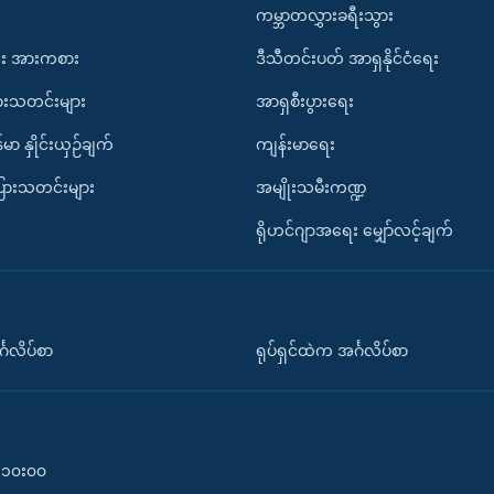
ကမ္ဘာတလွှားခရီးသွား
း အားကစား
ဒီသီတင်းပတ် အာရှနိုင်ငံရေး
ားသတင်းများ
အာရှစီးပွားရေး
်မာ နှိုင်းယှဉ်ချက်
ကျန်းမာရေး
ပြားသတင်းများ
အမျိုးသမီးကဏ္ဍ
ရိုဟင်ဂျာအရေး မျှော်လင့်ချက်
်္ဂလိပ်စာ
ရုပ်ရှင်ထဲက အင်္ဂလိပ်စာ
၀-၁၀း၀၀