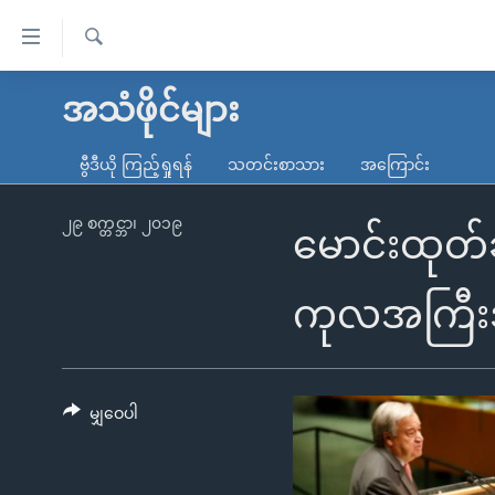
သုံး
ရ
ရှာဖွေ
လွယ်ကူ
မူလစာမျက်နှာ
အသံဖိုင်များ
ရ
စေ
မြန်မာ
လာ
ဗွီဒီယို ကြည့်ရှုရန်
သတင်းစာသား
အကြောင်း
သည့်
ဒ်
ကမ္ဘာ့သတင်းများ
Link
ဗွီဒီယို
နိုင်ငံတကာ
၂၉ စက္တင္ဘာ၊ ၂၀၁၉
မောင်းထုတ်
များ
သတင်းလွတ်လပ်ခွင့်
အမေရိကန်
ပင်မ
ရပ်ဝန်းတခု လမ်းတခု အလွန်
တရုတ်
ကုလအကြီးအ
အကြောင်းအရာ
အင်္ဂလိပ်စာလေ့လာမယ်
အစ္စရေး-ပါလက်စတိုင်း
သို့
အပတ်စဉ်ကဏ္ဍများ
အမေရိကန်သုံးအီဒီယံ
ကျော်
ကြည့်
မျှဝေပါ
ရေဒီယိုနှင့်ရုပ်သံ အချက်အလက်များ
မကြေးမုံရဲ့ အင်္ဂလိပ်စာ
ရေဒီယို
ရန်
ရေဒီယို/တီဗွီအစီအစဉ်
ရုပ်ရှင်ထဲက အင်္ဂလိပ်စာ
တီဗွီ
ပင်မ