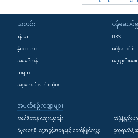
သတင်း
၀န်ဆောင်မှ
မြန်မာ
RSS
နိုင်ငံတကာ
ပေါ့ဒ်ကတ်စ်
အမေရိကန်
နေ့စဉ်အီးမေ
တရုတ်
အစ္စရေး-ပါလက်စတိုင်း
အပတ်စဉ်ကဏ္ဍများ
အယ်ဒီတာနဲ့ ဆွေးနွေးခန်း
သိပ္ပံနဲ့နည်း
ဒီမိုကရေစီ၊ လူ့အခွင့်အရေးနှင့် ခေတ်ပြိုင်ကမ္ဘာ
ဥတုရာသီနဲ့ 