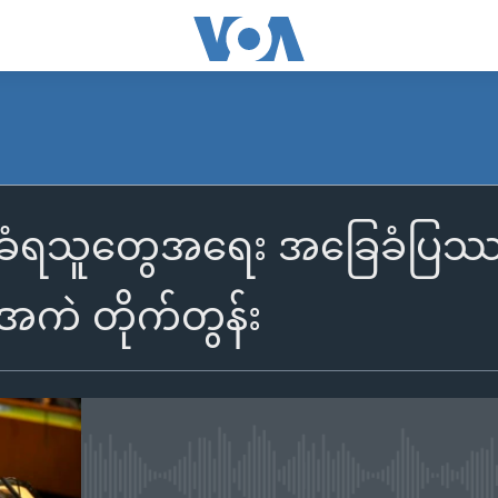
ခံရသူတွေအရေး အခြေခံပြဿနာ 
ကဲ တိုက်တွန်း
No media source currently availa