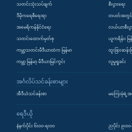
သတင်းသုံးသပ်ချက်
စီးပွားရေး
ဒီမိုကရေစီရေးရာ
တပတ်အတွင်
အမေရိကန်နိုင်ငံရေး
လယ်ယာစီးပွ
သတင်းထောက်မှတ်စု
ယူကရိန်း၊ မြန
ကမ္ဘာ့သတင်းမီဒီယာထဲက မြန်မာ
ထူးခြားဆန်း
ကမ္ဘာ့ မြန်မာ့ မီဒီယာမြင်ကွင်း
လူမှုရှုခင်း
အင်္ဂလိပ်သင်ခန်းစာများ
အီဒီယံသင်ခန်းစာ
မကြေးမုံရဲ့အင
ရေဒီယို
နံနက်ပိုင်း ၆း၀၀-ရး၀၀
ညပိုင်း ၉း၀