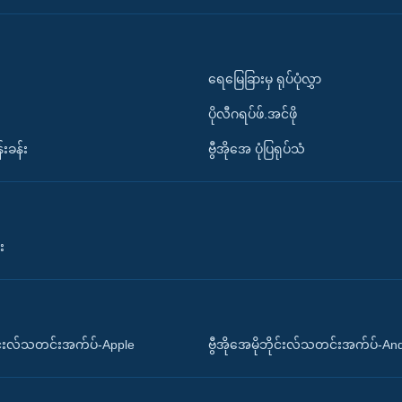
ရေမြေခြားမှ ရုပ်ပုံလွှာ
ပိုလီဂရပ်ဖ်.အင်ဖို
်းခန်း
ဗွီအိုအေ ပုံပြရုပ်သံ
း
ိုင်းလ်သတင်းအက်ပ်-Apple
ဗွီအိုအေမိုဘိုင်းလ်သတင်းအက်ပ်-An