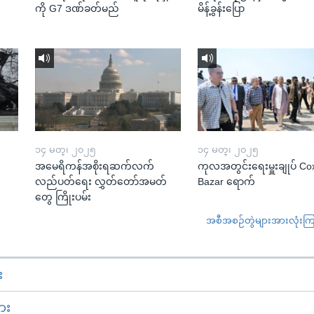
ကို G7 ဒဏ်ခတ်မည်
မိန့်ခွန်းပြော
၁၄ မတ္၊ ၂၀၂၅
၁၄ မတ္၊ ၂၀၂၅
အမေရိကန်အစိုးရဆက်လက်
ကုလအတွင်းရေးမှူးချုပ် Co
လည်ပတ်ရေး လွှတ်တော်အမတ်
Bazar ရောက်
တွေ ကြိုးပမ်း
အစီအစဉ်တွဲများအားလုံးကြည့
း
ား