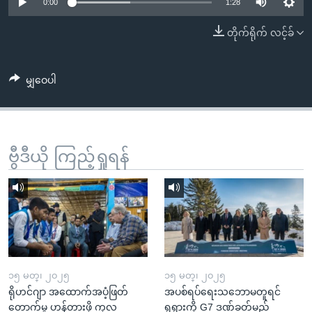
အ
0:00
1:28
သုတပဒေသာ အင်္ဂလိပ်စာ
ညွန်း
Learning English
တိုက်ရိုက် လင့်ခ်
စာမျက်နှာ
သို့
ဗွီအိုအေ လူမှုကွန်ယက်များ
ကျော်
မျှဝေပါ
ကြည့်
ရန်
ဘာသာစကားများ
ရှာဖွေ
ဗွီဒီယို ကြည့်ရှုရန်
ရန်
နေရာ
သို့
ကျော်
ရန်
၁၅ မတ္၊ ၂၀၂၅
၁၅ မတ္၊ ၂၀၂၅
ရိုဟင်ဂျာ အထောက်အပံ့ဖြတ်
အပစ်ရပ်ရေးသဘောမတူရင်
တောက်မှု ဟန့်တားဖို့ ကုလ
ရုရှားကို G7 ဒဏ်ခတ်မည်