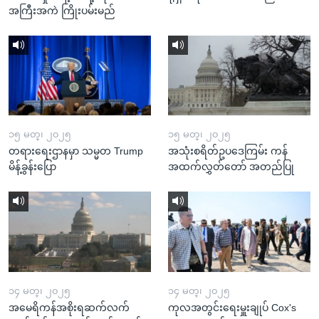
အကြီးအကဲ ကြိုးပမ်းမည်
၁၅ မတ္၊ ၂၀၂၅
၁၅ မတ္၊ ၂၀၂၅
တရားရေးဌာနမှာ သမ္မတ Trump
အသုံးစရိတ်ဥပဒေကြမ်း ကန်
မိန့်ခွန်းပြော
အထက်လွှတ်တော် အတည်ပြု
၁၄ မတ္၊ ၂၀၂၅
၁၄ မတ္၊ ၂၀၂၅
အမေရိကန်အစိုးရဆက်လက်
ကုလအတွင်းရေးမှူးချုပ် Cox's