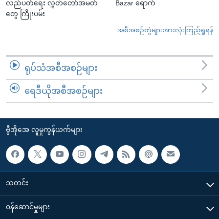
လည်ပတ်ရေး လွှတ်တော်အမတ်
Bazar ရောက်
တွေ ကြိုးပမ်း
အစီအစဉ်တွဲများအားလုံးကြည့်ရှုရန်
ရုပ်သံအစီအစဉ်များ
ရေဒီယိုအစီအစဉ်များ
ဗွီအိုအေ လူမှုကွန်ယက်များ
သတင်း
၀န်ဆောင်မှုများ