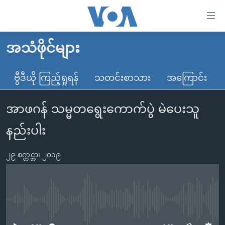
သုံး
ရ
လွယ်ကူ
အသံဖိုင်များ
မူလစာမျက်နှာ
စေ
မြန်မာ
ဗွီဒီယို ကြည့်ရှုရန်
သတင်းစာသား
အကြောင်း
သည့်
ကမ္ဘာ့သတင်းများ
Link
အာဖဂန် သမ္မတရွေးကောက်ပွဲ မဲပေးသူ
ဗွီဒီယို
နိုင်ငံတကာ
များ
သတင်းလွတ်လပ်ခွင့်
အမေရိကန်
နည်းပါး
ပင်မ
ရပ်ဝန်းတခု လမ်းတခု အလွန်
တရုတ်
အကြောင်းအရာ
၂၉ စက္တင္ဘာ၊ ၂၀၁၉
သို့
အင်္ဂလိပ်စာလေ့လာမယ်
အစ္စရေး-ပါလက်စတိုင်း
ကျော်
အပတ်စဉ်ကဏ္ဍများ
အမေရိကန်သုံးအီဒီယံ
ကြည့်
ရေဒီယိုနှင့်ရုပ်သံ အချက်အလက်များ
မကြေးမုံရဲ့ အင်္ဂလိပ်စာ
ရေဒီယို
ရန်
No media source currently available
ပင်မ
ရေဒီယို/တီဗွီအစီအစဉ်
ရုပ်ရှင်ထဲက အင်္ဂလိပ်စာ
တီဗွီ