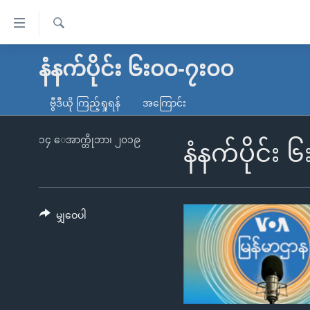
သုံး
ရ
ရှာဖွေ
လွယ်ကူ
မူလစာမျက်နှာ
နံနက်ပိုင်း ၆း၀၀-၇း၀၀
ရ
စေ
မြန်မာ
လာ
ဗွီဒီယို ကြည့်ရှုရန်
အကြောင်း
သည့်
ဒ်
ကမ္ဘာ့သတင်းများ
Link
ဗွီဒီယို
နိုင်ငံတကာ
၁၄ ေအာက္တိုဘာ၊ ၂၀၁၉
နံနက်ပိုင်း
များ
သတင်းလွတ်လပ်ခွင့်
အမေရိကန်
ပင်မ
ရပ်ဝန်းတခု လမ်းတခု အလွန်
တရုတ်
အကြောင်းအရာ
အင်္ဂလိပ်စာလေ့လာမယ်
အစ္စရေး-ပါလက်စတိုင်း
မျှဝေပါ
သို့
အပတ်စဉ်ကဏ္ဍများ
အမေရိကန်သုံးအီဒီယံ
ကျော်
ကြည့်
ရေဒီယိုနှင့်ရုပ်သံ အချက်အလက်များ
မကြေးမုံရဲ့ အင်္ဂလိပ်စာ
ရေဒီယို
ရန်
ရေဒီယို/တီဗွီအစီအစဉ်
ရုပ်ရှင်ထဲက အင်္ဂလိပ်စာ
တီဗွီ
ပင်မ