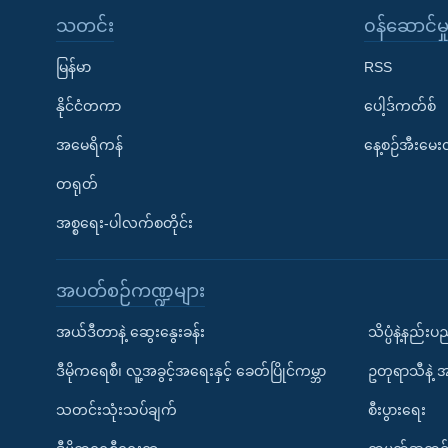
သတင်း
၀န်ဆောင်မှ
မြန်မာ
RSS
နိုင်ငံတကာ
ပေါ့ဒ်ကတ်စ်
အမေရိကန်
နေ့စဉ်အီးမေ
တရုတ်
အစ္စရေး-ပါလက်စတိုင်း
အပတ်စဉ်ကဏ္ဍများ
အယ်ဒီတာနဲ့ ဆွေးနွေးခန်း
သိပ္ပံနဲ့နည်း
ဒီမိုကရေစီ၊ လူ့အခွင့်အရေးနှင့် ခေတ်ပြိုင်ကမ္ဘာ
ဥတုရာသီနဲ့ 
သတင်းသုံးသပ်ချက်
စီးပွားရေး