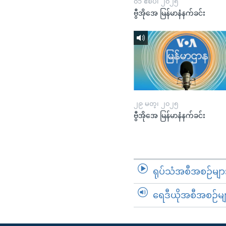
၀၁ ဧၿပီ၊ ၂၀၂၅
ဗွီအိုအေ မြန်မာနံနက်ခင်း
၂၉ မတ္၊ ၂၀၂၅
ဗွီအိုအေ မြန်မာနံနက်ခင်း
ရုပ်သံအစီအစဉ်မျာ
ရေဒီယိုအစီအစဉ်မျ