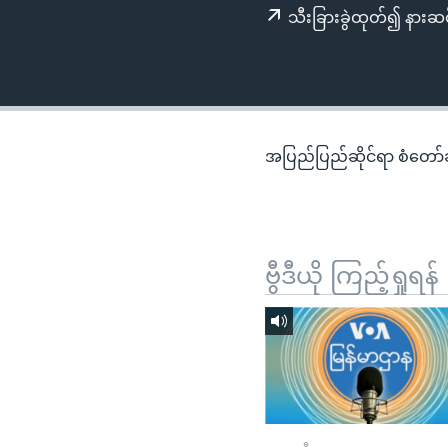
သုတပဒေသာ အင်္ဂလိပ်စာ
အ
သီးခြားခွဲထုတ်၍ နားဆင
ညွန်း
စာမျက်နှာ
သို့
ကျော်
ကြည့်
အပြည်ပြည်ဆိုင်ရာ စံတော်ချိ
ရန်
ရှာဖွေ
ရန်
နေရာ
ဗွီဒီယို ကြည့်ရှုရန်
သို့
ကျော်
ရန်