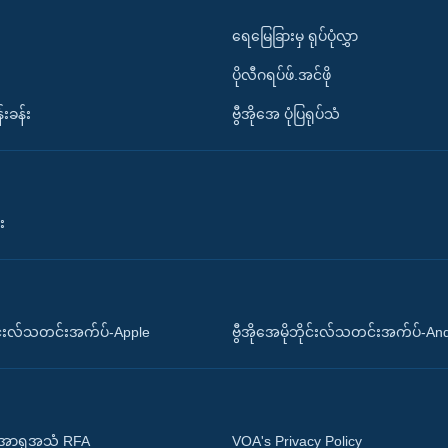
ရေမြေခြားမှ ရုပ်ပုံလွှာ
ပိုလီဂရပ်ဖ်.အင်ဖို
်းခန်း
ဗွီအိုအေ ပုံပြရုပ်သံ
း
ိုင်းလ်သတင်းအက်ပ်-Apple
ဗွီအိုအေမိုဘိုင်းလ်သတင်းအက်ပ်-An
 အာရှအသံ RFA
VOA's Privacy Policy