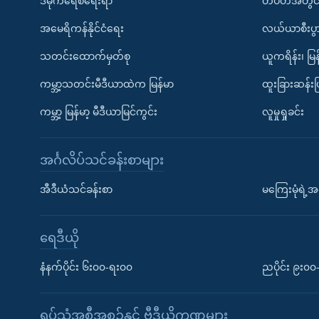
ဒီမိုကရေစီရေးရာ
တပတ်အတွင်
အမေရိကန်နိုင်ငံရေး
လယ်ယာစီးပွ
သတင်းထောက်မှတ်စု
ယူကရိန်း၊ မြန
ကမ္ဘာ့သတင်းမီဒီယာထဲက မြန်မာ
ထူးခြားဆန်း
ကမ္ဘာ့ မြန်မာ့ မီဒီယာမြင်ကွင်း
လူမှုရှုခင်း
အင်္ဂလိပ်သင်ခန်းစာများ
အီဒီယံသင်ခန်းစာ
မကြေးမုံရဲ့အင
ရေဒီယို
နံနက်ပိုင်း ၆း၀၀-ရး၀၀
ညပိုင်း ၉း၀
ရုပ်သံအစီအစဉ်နှင့် ဗွီဒီယိုကဏ္ဍများ