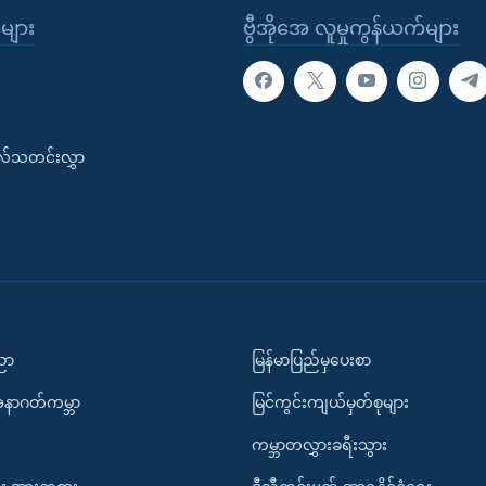
ုများ
ဗွီအိုအေ လူမှုကွန်ယက်များ
းလ်သတင်းလွှာ
ပညာ
မြန်မာပြည်မှပေးစာ
အနာဂတ်ကမ္ဘာ
မြင်ကွင်းကျယ်မှတ်စုများ
ကမ္ဘာတလွှားခရီးသွား