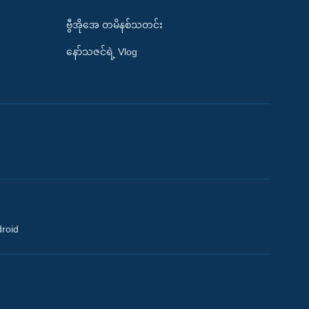
ဗွီအိုအေ တမိနစ်သတင်း
နော်သဇင်ရဲ့ Vlog
droid