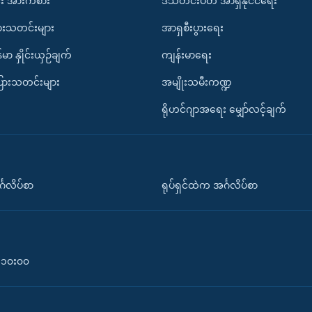
း အားကစား
ဒီသီတင်းပတ် အာရှနိုင်ငံရေး
ားသတင်းများ
အာရှစီးပွားရေး
်မာ နှိုင်းယှဉ်ချက်
ကျန်းမာရေး
ပြားသတင်းများ
အမျိုးသမီးကဏ္ဍ
ရိုဟင်ဂျာအရေး မျှော်လင့်ချက်
်္ဂလိပ်စာ
ရုပ်ရှင်ထဲက အင်္ဂလိပ်စာ
၀-၁၀း၀၀