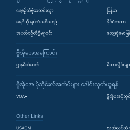
နေ့စဉ်တီဗွီသတင်းလွှာ
မြန်မာ
ရေဒီယို ရုပ်သံအစီအစဉ်
နိုင်ငံတကာ
အပတ်စဉ်တီဗွီမဂ္ဂဇင်း
တွေ့ဆုံမေးမြန
ဗွီအိုအေအကြောင်း
ဌာနမိတ်ဆက်
မီတာလှိုင်းမျာ
ဗွီအိုအေ မိုဘိုင်းလ်အက်ပ်များ ဒေါင်းလုတ်ယူရန်
Learning English
VOA+
ဗွီအိုအေမိုဘ
ဗွီအိုအေ လူမှုကွန်ယက်များ
Other Links
USAGM
လွတ်လပ်တဲ့