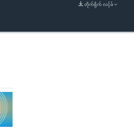
တိုက်ရိုက် လင့်ခ်
EMBED