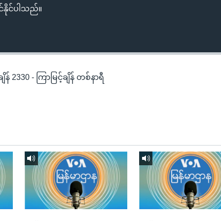
်နိုင်ပါသည်။
န် 2330 - ကြာမြင့်ချိန် တစ်နာရီ