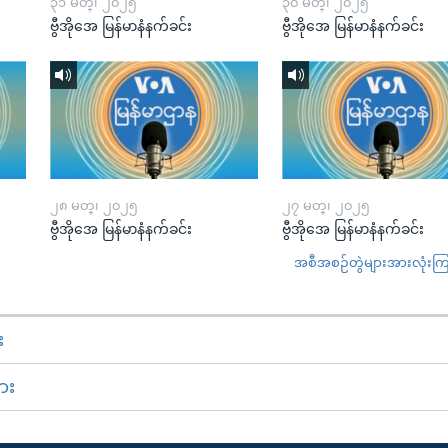
၃၁ မတ္၊ ၂၀၂၅
၃၀ မတ္၊ ၂၀၂၅
ဗွီအိုအေ မြန်မာနံနက်ခင်း
ဗွီအိုအေ မြန်မာနံနက်ခင်း
၂၈ မတ္၊ ၂၀၂၅
၂၇ မတ္၊ ၂၀၂၅
ဗွီအိုအေ မြန်မာနံနက်ခင်း
ဗွီအိုအေ မြန်မာနံနက်ခင်း
အစီအစဉ်တွဲများအားလုံးကြည့
း
ား