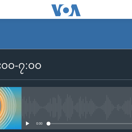
SUBSCRIBE
 ၆း၀၀-၇:၀၀
Apple Podcasts
Spotify
ရယူရန်
No media source currently availa
0:00