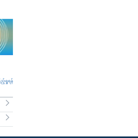
်ရှုရန်