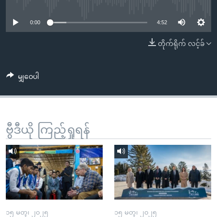
No media source currently available
အ
သုတပဒေသာ အင်္ဂလိပ်စာ
ညွန်း
Learning English
0:00
4:52
စာမျက်နှာ
သို့
ဗွီအိုအေ လူမှုကွန်ယက်များ
တိုက်ရိုက် လင့်ခ်
ကျော်
ကြည့်
မျှဝေပါ
ရန်
ဘာသာစကားများ
ရှာဖွေ
ရန်
နေရာ
ဗွီဒီယို ကြည့်ရှုရန်
သို့
ကျော်
ရန်
၁၅ မတ္၊ ၂၀၂၅
၁၅ မတ္၊ ၂၀၂၅