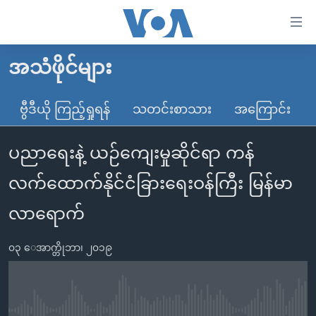
သုံး
ရ
လွယ်ကူ
အသံဖိုင်များ
မူလစာမျက်နှာ
စေ
မြန်မာ
ဗွီဒီယို ကြည့်ရှုရန်
သတင်းစာသား
အကြောင်း
သည့်
ကမ္ဘာ့သတင်းများ
Link
ပညာရေးနဲ့ ယဉ်ကျေးမှုဆိုင်ရာ ကန်
ဗွီဒီယို
နိုင်ငံတကာ
များ
သတင်းလွတ်လပ်ခွင့်
အမေရိကန်
လက်ထောက်နိုင်ငံခြားရေးဝန်ကြီး မြန်မာ
ပင်မ
ရပ်ဝန်းတခု လမ်းတခု အလွန်
တရုတ်
အကြောင်းအရာ
လာရောက်
သို့
အင်္ဂလိပ်စာလေ့လာမယ်
အစ္စရေး-ပါလက်စတိုင်း
ကျော်
၀၃ ေအာက္တိုဘာ၊ ၂၀၁၉
အပတ်စဉ်ကဏ္ဍများ
အမေရိကန်သုံးအီဒီယံ
ကြည့်
ရေဒီယိုနှင့်ရုပ်သံ အချက်အလက်များ
မကြေးမုံရဲ့ အင်္ဂလိပ်စာ
ရေဒီယို
ရန်
ပင်မ
ရေဒီယို/တီဗွီအစီအစဉ်
ရုပ်ရှင်ထဲက အင်္ဂလိပ်စာ
တီဗွီ