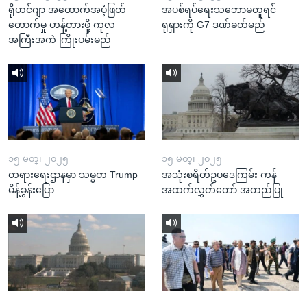
ရိုဟင်ဂျာ အထောက်အပံ့ဖြတ်
အပစ်ရပ်ရေးသဘောမတူရင်
တောက်မှု ဟန့်တားဖို့ ကုလ
ရုရှားကို G7 ဒဏ်ခတ်မည်
အကြီးအကဲ ကြိုးပမ်းမည်
၁၅ မတ္၊ ၂၀၂၅
၁၅ မတ္၊ ၂၀၂၅
တရားရေးဌာနမှာ သမ္မတ Trump
အသုံးစရိတ်ဥပဒေကြမ်း ကန်
မိန့်ခွန်းပြော
အထက်လွှတ်တော် အတည်ပြု