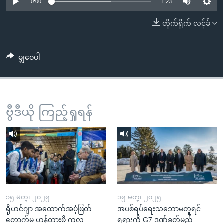
အ
0:00
1:23
သုတပဒေသာ အင်္ဂလိပ်စာ
ညွန်း
Learning English
တိုက်ရိုက် လင့်ခ်
စာမျက်နှာ
သို့
ဗွီအိုအေ လူမှုကွန်ယက်များ
ကျော်
မျှဝေပါ
ကြည့်
ရန်
ဘာသာစကားများ
ရှာဖွေ
ဗွီဒီယို ကြည့်ရှုရန်
ရန်
နေရာ
သို့
ကျော်
ရန်
၁၅ မတ္၊ ၂၀၂၅
၁၅ မတ္၊ ၂၀၂၅
ရိုဟင်ဂျာ အထောက်အပံ့ဖြတ်
အပစ်ရပ်ရေးသဘောမတူရင်
တောက်မှု ဟန့်တားဖို့ ကုလ
ရုရှားကို G7 ဒဏ်ခတ်မည်