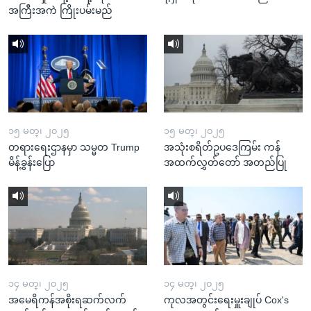
အကြီးအကဲ ကြိုးပမ်းမည်
၁၅ မတ္၊ ၂၀၂၅
၁၅ မတ္၊ ၂၀၂၅
တရားရေးဌာနမှာ သမ္မတ Trump
အသုံးစရိတ်ဥပဒေကြမ်း ကန်
မိန့်ခွန်းပြော
အထက်လွှတ်တော် အတည်ပြု
၁၄ မတ္၊ ၂၀၂၅
၁၄ မတ္၊ ၂၀၂၅
အမေရိကန်အစိုးရဆက်လက်
ကုလအတွင်းရေးမှူးချုပ် Cox's