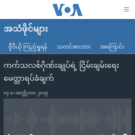
သုံး
ရ
လွယ်ကူ
အသံဖိုင်များ
မူလစာမျက်နှာ
စေ
မြန်မာ
ဗွီဒီယို ကြည့်ရှုရန်
သတင်းစာသား
အကြောင်း
သည့်
ကမ္ဘာ့သတင်းများ
Link
ကက်သလစ်ဂိုဏ်းချုပ်ရဲ့ ငြိမ်းချမ်းရေး
ဗွီဒီယို
နိုင်ငံတကာ
များ
သတင်းလွတ်လပ်ခွင့်
အမေရိကန်
မေတ္တာရပ်ခံချက်
ပင်မ
ရပ်ဝန်းတခု လမ်းတခု အလွန်
တရုတ်
အကြောင်းအရာ
၀၄ ေအာက္တိုဘာ၊ ၂၀၁၉
သို့
အင်္ဂလိပ်စာလေ့လာမယ်
အစ္စရေး-ပါလက်စတိုင်း
ကျော်
အပတ်စဉ်ကဏ္ဍများ
အမေရိကန်သုံးအီဒီယံ
ကြည့်
ရေဒီယိုနှင့်ရုပ်သံ အချက်အလက်များ
မကြေးမုံရဲ့ အင်္ဂလိပ်စာ
ရေဒီယို
ရန်
No media source currently available
ပင်မ
ရေဒီယို/တီဗွီအစီအစဉ်
ရုပ်ရှင်ထဲက အင်္ဂလိပ်စာ
တီဗွီ