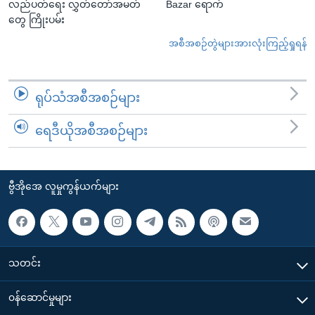
လည်ပတ်ရေး လွှတ်တော်အမတ်
Bazar ရောက်
တွေ ကြိုးပမ်း
အစီအစဉ်တွဲများအားလုံးကြည့်ရှုရန်
ရုပ်သံအစီအစဉ်များ
ရေဒီယိုအစီအစဉ်များ
ဗွီအိုအေ လူမှုကွန်ယက်များ
သတင်း
၀န်ဆောင်မှုများ