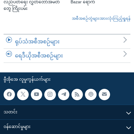
လည်ပတ်ရေး လွှတ်တော်အမတ်
Bazar ရောက်
တွေ ကြိုးပမ်း
အစီအစဉ်တွဲများအားလုံးကြည့်ရှုရန်
ရုပ်သံအစီအစဉ်များ
ရေဒီယိုအစီအစဉ်များ
ဗွီအိုအေ လူမှုကွန်ယက်များ
သတင်း
၀န်ဆောင်မှုများ