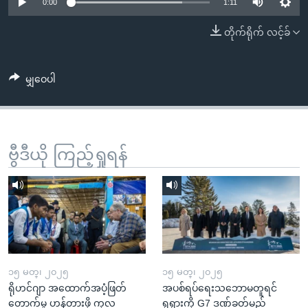
အ
0:00
1:11
သုတပဒေသာ အင်္ဂလိပ်စာ
ညွန်း
Learning English
တိုက်ရိုက် လင့်ခ်
စာမျက်နှာ
သို့
ဗွီအိုအေ လူမှုကွန်ယက်များ
ကျော်
မျှဝေပါ
ကြည့်
ရန်
ဘာသာစကားများ
ရှာဖွေ
ဗွီဒီယို ကြည့်ရှုရန်
ရန်
နေရာ
သို့
ကျော်
ရန်
၁၅ မတ္၊ ၂၀၂၅
၁၅ မတ္၊ ၂၀၂၅
ရိုဟင်ဂျာ အထောက်အပံ့ဖြတ်
အပစ်ရပ်ရေးသဘောမတူရင်
တောက်မှု ဟန့်တားဖို့ ကုလ
ရုရှားကို G7 ဒဏ်ခတ်မည်