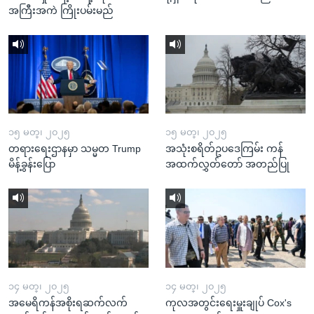
အကြီးအကဲ ကြိုးပမ်းမည်
၁၅ မတ္၊ ၂၀၂၅
၁၅ မတ္၊ ၂၀၂၅
တရားရေးဌာနမှာ သမ္မတ Trump
အသုံးစရိတ်ဥပဒေကြမ်း ကန်
မိန့်ခွန်းပြော
အထက်လွှတ်တော် အတည်ပြု
၁၄ မတ္၊ ၂၀၂၅
၁၄ မတ္၊ ၂၀၂၅
အမေရိကန်အစိုးရဆက်လက်
ကုလအတွင်းရေးမှူးချုပ် Cox's