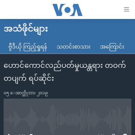
သုံး
ရ
လွယ်ကူ
အသံဖိုင်များ
မူလစာမျက်နှာ
စေ
မြန်မာ
ဗွီဒီယို ကြည့်ရှုရန်
သတင်းစာသား
အကြောင်း
သည့်
ကမ္ဘာ့သတင်းများ
Link
ဟောင်ကောင်လည်ပတ်မှုယန္တရား တဝက်
ဗွီဒီယို
နိုင်ငံတကာ
များ
သတင်းလွတ်လပ်ခွင့်
အမေရိကန်
တပျက် ရပ်ဆိုင်း
ပင်မ
ရပ်ဝန်းတခု လမ်းတခု အလွန်
တရုတ်
အကြောင်းအရာ
၀၅ ေအာက္တိုဘာ၊ ၂၀၁၉
သို့
အင်္ဂလိပ်စာလေ့လာမယ်
အစ္စရေး-ပါလက်စတိုင်း
ကျော်
အပတ်စဉ်ကဏ္ဍများ
အမေရိကန်သုံးအီဒီယံ
ကြည့်
ရေဒီယိုနှင့်ရုပ်သံ အချက်အလက်များ
မကြေးမုံရဲ့ အင်္ဂလိပ်စာ
ရေဒီယို
ရန်
No media source currently available
ပင်မ
ရေဒီယို/တီဗွီအစီအစဉ်
ရုပ်ရှင်ထဲက အင်္ဂလိပ်စာ
တီဗွီ