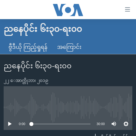
သုံး
ရ
လွယ်ကူ
ညနေပိုင်း ၆း၃၀-ရး၀၀
မူလစာမျက်နှာ
စေ
မြန်မာ
ဗွီဒီယို ကြည့်ရှုရန်
အကြောင်း
သည့်
ကမ္ဘာ့သတင်းများ
Link
ညနေပိုင်း ၆း၃၀-ရး၀၀
ဗွီဒီယို
နိုင်ငံတကာ
များ
သတင်းလွတ်လပ်ခွင့်
အမေရိကန်
ပင်မ
၂၂ ေအာက္တိုဘာ၊ ၂၀၁၉
ရပ်ဝန်းတခု လမ်းတခု အလွန်
တရုတ်
အကြောင်းအရာ
သို့
အင်္ဂလိပ်စာလေ့လာမယ်
အစ္စရေး-ပါလက်စတိုင်း
ကျော်
အပတ်စဉ်ကဏ္ဍများ
အမေရိကန်သုံးအီဒီယံ
No media source currently available
ကြည့်
ရေဒီယိုနှင့်ရုပ်သံ အချက်အလက်များ
မကြေးမုံရဲ့ အင်္ဂလိပ်စာ
ရေဒီယို
ရန်
0:00
30:00
ပင်မ
ရေဒီယို/တီဗွီအစီအစဉ်
ရုပ်ရှင်ထဲက အင်္ဂလိပ်စာ
တီဗွီ