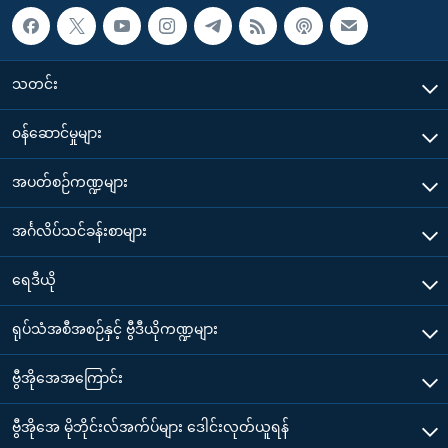
သတင်း
၀န်ဆောင်မှုများ
အပတ်စဉ်ကဏ္ဍများ
အင်္ဂလိပ်သင်ခန်းစာများ
ရေဒီယို
ရုပ်သံအစီအစဉ်နှင့် ဗွီဒီယိုကဏ္ဍများ
ဗွီအိုအေအကြောင်း
ဗွီအိုအေ မိုဘိုင်းလ်အက်ပ်များ ဒေါင်းလုတ်ယူရန်