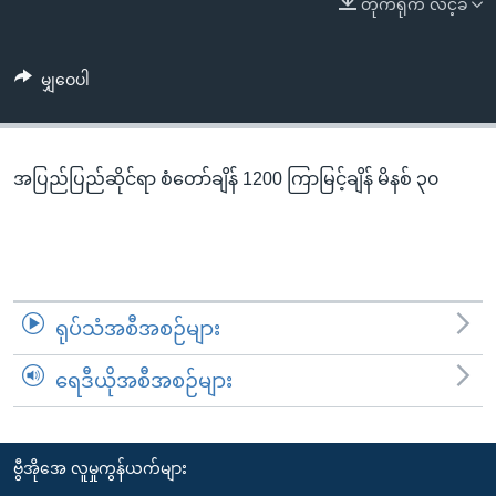
တိုက်ရိုက် လင့်ခ်
အ
သုတပဒေသာ အင်္ဂလိပ်စာ
ညွန်း
Learning English
စာမျက်နှာ
မျှဝေပါ
သို့
ဗွီအိုအေ လူမှုကွန်ယက်များ
ကျော်
ကြည့်
အပြည်ပြည်ဆိုင်ရာ စံတော်ချိန် 1200 ကြာမြင့်ချိန် မိနစ် ၃၀
ရန်
ဘာသာစကားများ
ရှာဖွေ
ရန်
နေရာ
သို့
ရုပ်သံအစီအစဉ်များ
ကျော်
ရန်
ရေဒီယိုအစီအစဉ်များ
ဗွီအိုအေ လူမှုကွန်ယက်များ