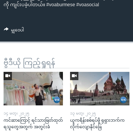
ကို ကျင်းပခဲ့ပါတယ်။ #voaburmese #voasocial
မျှဝေပါ
ဗွီဒီယို ကြည့်ရှုရန်
၁၄ မတ္၊ ၂၀၂၅
၁၃ မတ္၊ ၂၀၂၅
ကင်ဆာကြောင့် ရင်သားဖြတ်ထုတ်
ယူကရိန်းစစ်ရပ်ဖို့ ရုရှားဘက်က
ရသူတွေအတွက် အတွင်းခံ
လိုက်လျောနိုင်ခြေ