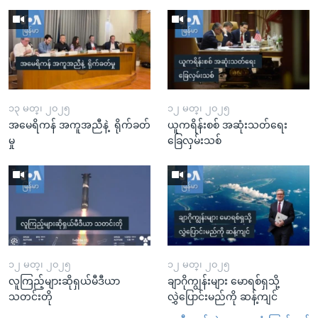
၁၃ မတ္၊ ၂၀၂၅
၁၂ မတ္၊ ၂၀၂၅
အမေရိကန် အကူအညီနဲ့ ရိုက်ခတ်
ယူကရိန်းစစ် အဆုံးသတ်ရေး
မှု
ခြေလှမ်းသစ်
၁၂ မတ္၊ ၂၀၂၅
၁၂ မတ္၊ ၂၀၂၅
လူကြည့်များဆိုရှယ်မီဒီယာ
ချာဂိုကျွန်းများ မောရစ်ရှသို့
သတင်းတို
လွှဲပြောင်းမည်ကို ဆန့်ကျင်