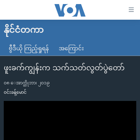
သုံး
ရ
လွယ်ကူ
နိုင်ငံတကာ
မူလစာမျက်နှာ
စေ
မြန်မာ
ဗွီဒီယို ကြည့်ရှုရန်
အကြောင်း
သည့်
ကမ္ဘာ့သတင်းများ
Link
ဖူးခက်ကျွန်းက သက်သတ်လွတ်ပွဲတော်
ဗွီဒီယို
နိုင်ငံတကာ
များ
သတင်းလွတ်လပ်ခွင့်
အမေရိကန်
ပင်မ
၀၈ ေအာက္တိုဘာ၊ ၂၀၁၉
ရပ်ဝန်းတခု လမ်းတခု အလွန်
တရုတ်
အကြောင်းအရာ
၀င်းခန့်မောင်
သို့
အင်္ဂလိပ်စာလေ့လာမယ်
အစ္စရေး-ပါလက်စတိုင်း
ကျော်
အပတ်စဉ်ကဏ္ဍများ
အမေရိကန်သုံးအီဒီယံ
ကြည့်
ရေဒီယိုနှင့်ရုပ်သံ အချက်အလက်များ
မကြေးမုံရဲ့ အင်္ဂလိပ်စာ
ရေဒီယို
ရန်
ပင်မ
ရေဒီယို/တီဗွီအစီအစဉ်
ရုပ်ရှင်ထဲက အင်္ဂလိပ်စာ
တီဗွီ