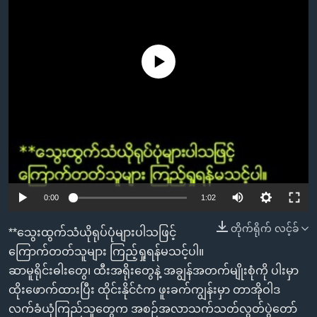
အ
သုတပဒေသာ အင်္ဂလိပ်စာ
ညွန်း
Learning English
စာမျက်နှာ
သို့
No media source currently available
ဗွီအိုအေ လူမှုကွန်ယက်များ
ကျော်
ကြည့်
ရန်
ဘာသာစကားများ
ရှာဖွေ
ရန်
နေရာ
သို့
0:00
1:02
ကျော်
တိုက်ရိုက် လင့်ခ်
**သွေးထွက်သံယိုရုပ်ပုံများပါသဖြင့်
ရန်
ကြောက်တတ်သူများ ကြည့်ရှုရန်မသင့်ပါ။
ဆာမူရိုင်းဓါးတွေ၊ ထီးအရိုးတွေနဲ့ အချွန်အတက်မျိုးစုံကို ပါးမှာ
ထိုးဖောက်ထားပြီး ထိုင်းနိုင်ငံက ဖူးခက်ကျွန်းမှာ တာအိုဝါဒ
လက်ခံယုံကြည်သူတွေက အစဉ်အလာသက်သတ်လွတ်ပွဲတော်