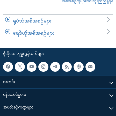
အစီအစဉ်တွဲများအားလုံးကြည့်ရှုရန်
ရုပ်သံအစီအစဉ်များ
ရေဒီယိုအစီအစဉ်များ
ဗွီအိုအေ လူမှုကွန်ယက်များ
သတင်း
၀န်ဆောင်မှုများ
အပတ်စဉ်ကဏ္ဍများ