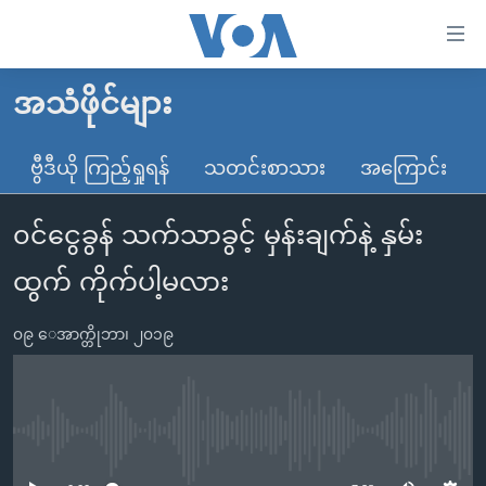
သုံး
ရ
လွယ်ကူ
အသံဖိုင်များ
မူလစာမျက်နှာ
စေ
မြန်မာ
ဗွီဒီယို ကြည့်ရှုရန်
သတင်းစာသား
အကြောင်း
သည့်
ကမ္ဘာ့သတင်းများ
Link
၀င်ငွေခွန် သက်သာခွင့် မှန်းချက်နဲ့ နှမ်း
ဗွီဒီယို
နိုင်ငံတကာ
များ
သတင်းလွတ်လပ်ခွင့်
အမေရိကန်
ထွက် ကိုက်ပါ့မလား
ပင်မ
ရပ်ဝန်းတခု လမ်းတခု အလွန်
တရုတ်
အကြောင်းအရာ
၀၉ ေအာက္တိုဘာ၊ ၂၀၁၉
သို့
အင်္ဂလိပ်စာလေ့လာမယ်
အစ္စရေး-ပါလက်စတိုင်း
ကျော်
အပတ်စဉ်ကဏ္ဍများ
အမေရိကန်သုံးအီဒီယံ
ကြည့်
ရေဒီယိုနှင့်ရုပ်သံ အချက်အလက်များ
မကြေးမုံရဲ့ အင်္ဂလိပ်စာ
ရေဒီယို
ရန်
No media source currently available
ပင်မ
ရေဒီယို/တီဗွီအစီအစဉ်
ရုပ်ရှင်ထဲက အင်္ဂလိပ်စာ
တီဗွီ