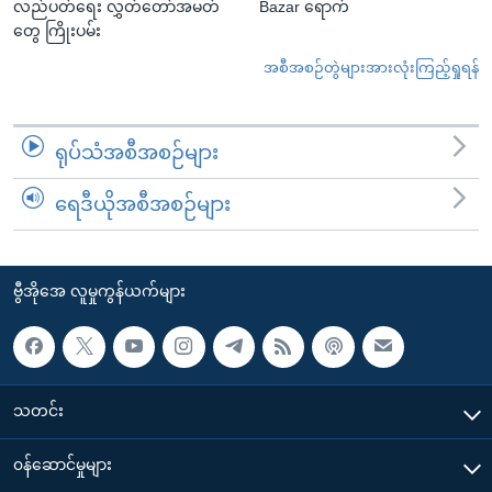
လည်ပတ်ရေး လွှတ်တော်အမတ်
Bazar ရောက်
တွေ ကြိုးပမ်း
အစီအစဉ်တွဲများအားလုံးကြည့်ရှုရန်
ရုပ်သံအစီအစဉ်များ
ရေဒီယိုအစီအစဉ်များ
ဗွီအိုအေ လူမှုကွန်ယက်များ
သတင်း
၀န်ဆောင်မှုများ