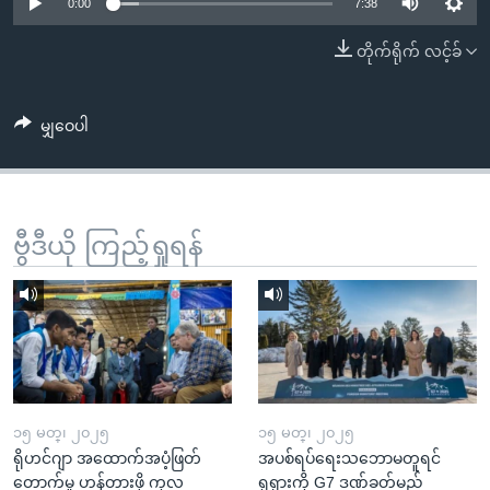
အ
0:00
7:38
သုတပဒေသာ အင်္ဂလိပ်စာ
ညွန်း
Learning English
တိုက်ရိုက် လင့်ခ်
စာမျက်နှာ
သို့
ဗွီအိုအေ လူမှုကွန်ယက်များ
ကျော်
မျှဝေပါ
ကြည့်
ရန်
ဘာသာစကားများ
ရှာဖွေ
ဗွီဒီယို ကြည့်ရှုရန်
ရန်
နေရာ
သို့
ကျော်
ရန်
၁၅ မတ္၊ ၂၀၂၅
၁၅ မတ္၊ ၂၀၂၅
ရိုဟင်ဂျာ အထောက်အပံ့ဖြတ်
အပစ်ရပ်ရေးသဘောမတူရင်
တောက်မှု ဟန့်တားဖို့ ကုလ
ရုရှားကို G7 ဒဏ်ခတ်မည်