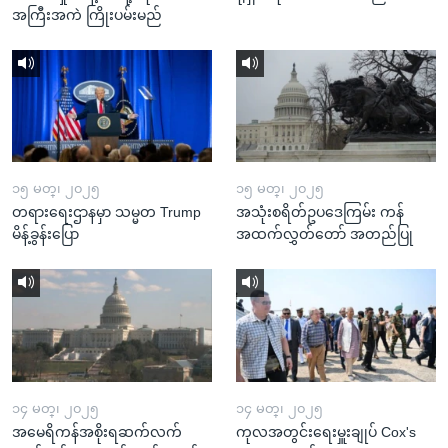
အကြီးအကဲ ကြိုးပမ်းမည်
၁၅ မတ္၊ ၂၀၂၅
၁၅ မတ္၊ ၂၀၂၅
တရားရေးဌာနမှာ သမ္မတ Trump
အသုံးစရိတ်ဥပဒေကြမ်း ကန်
မိန့်ခွန်းပြော
အထက်လွှတ်တော် အတည်ပြု
၁၄ မတ္၊ ၂၀၂၅
၁၄ မတ္၊ ၂၀၂၅
အမေရိကန်အစိုးရဆက်လက်
ကုလအတွင်းရေးမှူးချုပ် Cox's