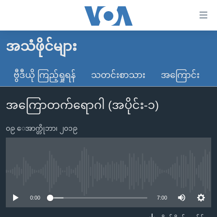
သုံး
ရ
လွယ်ကူ
အသံဖိုင်များ
မူလစာမျက်နှာ
စေ
မြန်မာ
ဗွီဒီယို ကြည့်ရှုရန်
သတင်းစာသား
အကြောင်း
သည့်
ကမ္ဘာ့သတင်းများ
Link
အကြောတက်ရောဂါ (အပိုင်း-၁)
ဗွီဒီယို
နိုင်ငံတကာ
များ
သတင်းလွတ်လပ်ခွင့်
အမေရိကန်
ပင်မ
၀၉ ေအာက္တိုဘာ၊ ၂၀၁၉
ရပ်ဝန်းတခု လမ်းတခု အလွန်
တရုတ်
အကြောင်းအရာ
သို့
အင်္ဂလိပ်စာလေ့လာမယ်
အစ္စရေး-ပါလက်စတိုင်း
ကျော်
အပတ်စဉ်ကဏ္ဍများ
အမေရိကန်သုံးအီဒီယံ
No media source currently available
ကြည့်
ရေဒီယိုနှင့်ရုပ်သံ အချက်အလက်များ
မကြေးမုံရဲ့ အင်္ဂလိပ်စာ
ရေဒီယို
ရန်
0:00
7:00
ပင်မ
ရေဒီယို/တီဗွီအစီအစဉ်
ရုပ်ရှင်ထဲက အင်္ဂလိပ်စာ
တီဗွီ