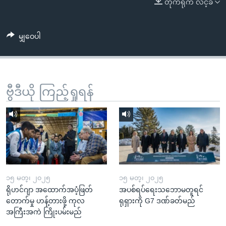
တိုက်ရိုက် လင့်ခ်
အ
သုတပဒေသာ အင်္ဂလိပ်စာ
ညွန်း
Learning English
စာမျက်နှာ
မျှဝေပါ
သို့
ဗွီအိုအေ လူမှုကွန်ယက်များ
ကျော်
ကြည့်
ရန်
ဗွီဒီယို ကြည့်ရှုရန်
ဘာသာစကားများ
ရှာဖွေ
ရန်
နေရာ
သို့
ကျော်
ရန်
၁၅ မတ္၊ ၂၀၂၅
၁၅ မတ္၊ ၂၀၂၅
ရိုဟင်ဂျာ အထောက်အပံ့ဖြတ်
အပစ်ရပ်ရေးသဘောမတူရင်
တောက်မှု ဟန့်တားဖို့ ကုလ
ရုရှားကို G7 ဒဏ်ခတ်မည်
အကြီးအကဲ ကြိုးပမ်းမည်