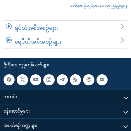
အစီအစဉ်တွဲများအားလုံးကြည့်ရှုရန်
ရုပ်သံအစီအစဉ်များ
ရေဒီယိုအစီအစဉ်များ
ဗွီအိုအေ လူမှုကွန်ယက်များ
သတင်း
၀န်ဆောင်မှုများ
အပတ်စဉ်ကဏ္ဍများ