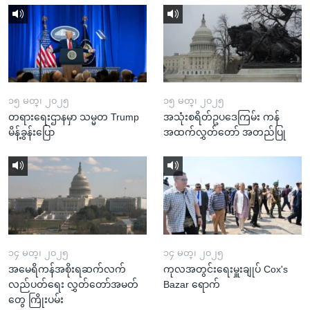
၁၅ မတ္၊ ၂၀၂၅
၁၅ မတ္၊ ၂၀၂၅
တရားရေးဌာနမှာ သမ္မတ Trump
အသုံးစရိတ်ဥပဒေကြမ်း ကန်
မိန့်ခွန်းပြော
အထက်လွှတ်တော် အတည်ပြု
၁၄ မတ္၊ ၂၀၂၅
၁၄ မတ္၊ ၂၀၂၅
အမေရိကန်အစိုးရဆက်လက်
ကုလအတွင်းရေးမှူးချုပ် Cox's
လည်ပတ်ရေး လွှတ်တော်အမတ်
Bazar ရောက်
တွေ ကြိုးပမ်း