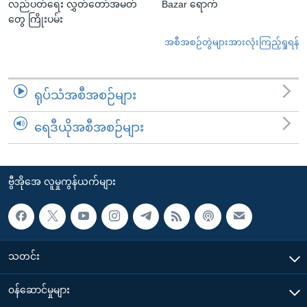
လည်ပတ်ရေး လွှတ်တော်အမတ်
Bazar ရောက်
တွေ ကြိုးပမ်း
အစီအစဉ်တွဲများအားလုံးကြည့်ရှုရန်
ရုပ်သံအစီအစဉ်များ
ရေဒီယိုအစီအစဉ်များ
ဗွီအိုအေ လူမှုကွန်ယက်များ
သတင်း
၀န်ဆောင်မှုများ