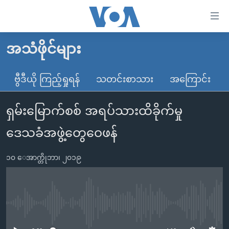
သုံး
ရ
လွယ်ကူ
အသံဖိုင်များ
မူလစာမျက်နှာ
စေ
မြန်မာ
ဗွီဒီယို ကြည့်ရှုရန်
သတင်းစာသား
အကြောင်း
သည့်
ကမ္ဘာ့သတင်းများ
Link
ရှမ်းမြောက်စစ် အရပ်သားထိခိုက်မှု
ဗွီဒီယို
နိုင်ငံတကာ
များ
သတင်းလွတ်လပ်ခွင့်
အမေရိကန်
ဒေသခံအဖွဲ့တွေဝေဖန်
ပင်မ
ရပ်ဝန်းတခု လမ်းတခု အလွန်
တရုတ်
အကြောင်းအရာ
၁၀ ေအာက္တိုဘာ၊ ၂၀၁၉
သို့
အင်္ဂလိပ်စာလေ့လာမယ်
အစ္စရေး-ပါလက်စတိုင်း
ကျော်
အပတ်စဉ်ကဏ္ဍများ
အမေရိကန်သုံးအီဒီယံ
ကြည့်
ရေဒီယိုနှင့်ရုပ်သံ အချက်အလက်များ
မကြေးမုံရဲ့ အင်္ဂလိပ်စာ
ရေဒီယို
ရန်
No media source currently available
ပင်မ
ရေဒီယို/တီဗွီအစီအစဉ်
ရုပ်ရှင်ထဲက အင်္ဂလိပ်စာ
တီဗွီ