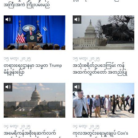
အကြီးအကဲ ကြိုးပမ်းမည်
၁၅ မတ္၊ ၂၀၂၅
၁၅ မတ္၊ ၂၀၂၅
တရားရေးဌာနမှာ သမ္မတ Trump
အသုံးစရိတ်ဥပဒေကြမ်း ကန်
မိန့်ခွန်းပြော
အထက်လွှတ်တော် အတည်ပြု
၁၄ မတ္၊ ၂၀၂၅
၁၄ မတ္၊ ၂၀၂၅
အမေရိကန်အစိုးရဆက်လက်
ကုလအတွင်းရေးမှူးချုပ် Cox's