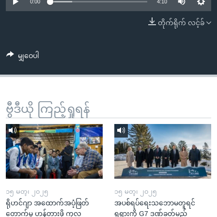
အ
0:00
4:10
သုတပဒေသာ အင်္ဂလိပ်စာ
ညွန်း
Learning English
တိုက်ရိုက် လင့်ခ်
စာမျက်နှာ
သို့
ဗွီအိုအေ လူမှုကွန်ယက်များ
ကျော်
မျှဝေပါ
ကြည့်
ရန်
ဘာသာစကားများ
ရှာဖွေ
ဗွီဒီယို ကြည့်ရှုရန်
ရန်
နေရာ
သို့
ကျော်
ရန်
၁၅ မတ္၊ ၂၀၂၅
၁၅ မတ္၊ ၂၀၂၅
ရိုဟင်ဂျာ အထောက်အပံ့ဖြတ်
အပစ်ရပ်ရေးသဘောမတူရင်
တောက်မှု ဟန့်တားဖို့ ကုလ
ရုရှားကို G7 ဒဏ်ခတ်မည်