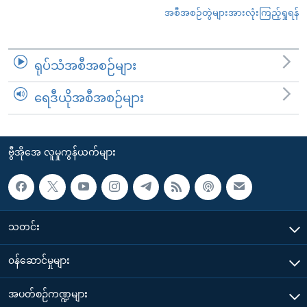
အစီအစဉ်တွဲများအားလုံးကြည့်ရှုရန်
ရုပ်သံအစီအစဉ်များ
ရေဒီယိုအစီအစဉ်များ
ဗွီအိုအေ လူမှုကွန်ယက်များ
သတင်း
၀န်ဆောင်မှုများ
အပတ်စဉ်ကဏ္ဍများ