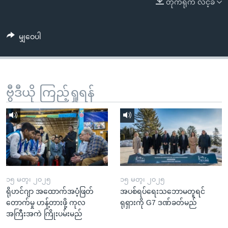
တိုက်ရိုက် လင့်ခ်
အ
သုတပဒေသာ အင်္ဂလိပ်စာ
ညွန်း
Learning English
စာမျက်နှာ
မျှဝေပါ
သို့
ဗွီအိုအေ လူမှုကွန်ယက်များ
ကျော်
ကြည့်
ရန်
ဗွီဒီယို ကြည့်ရှုရန်
ဘာသာစကားများ
ရှာဖွေ
ရန်
နေရာ
သို့
ကျော်
ရန်
၁၅ မတ္၊ ၂၀၂၅
၁၅ မတ္၊ ၂၀၂၅
ရိုဟင်ဂျာ အထောက်အပံ့ဖြတ်
အပစ်ရပ်ရေးသဘောမတူရင်
တောက်မှု ဟန့်တားဖို့ ကုလ
ရုရှားကို G7 ဒဏ်ခတ်မည်
အကြီးအကဲ ကြိုးပမ်းမည်