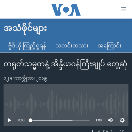
သုံး
ရ
လွယ်ကူ
အသံဖိုင်များ
မူလစာမျက်နှာ
စေ
မြန်မာ
ဗွီဒီယို ကြည့်ရှုရန်
သတင်းစာသား
အကြောင်း
သည့်
ကမ္ဘာ့သတင်းများ
Link
တရုတ်သမ္မတနဲ့ အိန္ဒိယဝန်ကြီးချုပ် တွေ့ဆုံ
ဗွီဒီယို
နိုင်ငံတကာ
များ
သတင်းလွတ်လပ်ခွင့်
အမေရိကန်
ပင်မ
၁၂ ေအာက္တိုဘာ၊ ၂၀၁၉
ရပ်ဝန်းတခု လမ်းတခု အလွန်
တရုတ်
အကြောင်းအရာ
သို့
အင်္ဂလိပ်စာလေ့လာမယ်
အစ္စရေး-ပါလက်စတိုင်း
ကျော်
အပတ်စဉ်ကဏ္ဍများ
အမေရိကန်သုံးအီဒီယံ
No media source currently available
ကြည့်
ရေဒီယိုနှင့်ရုပ်သံ အချက်အလက်များ
မကြေးမုံရဲ့ အင်္ဂလိပ်စာ
ရေဒီယို
ရန်
0:00
1:08
ပင်မ
ရေဒီယို/တီဗွီအစီအစဉ်
ရုပ်ရှင်ထဲက အင်္ဂလိပ်စာ
တီဗွီ