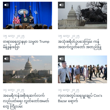
၁၅ မတ္၊ ၂၀၂၅
၁၅ မတ္၊ ၂၀၂၅
တရားရေးဌာနမှာ သမ္မတ Trump
အသုံးစရိတ်ဥပဒေကြမ်း ကန်
မိန့်ခွန်းပြော
အထက်လွှတ်တော် အတည်ပြု
၁၄ မတ္၊ ၂၀၂၅
၁၄ မတ္၊ ၂၀၂၅
အမေရိကန်အစိုးရဆက်လက်
ကုလအတွင်းရေးမှူးချုပ် Cox's
လည်ပတ်ရေး လွှတ်တော်အမတ်
Bazar ရောက်
တွေ ကြိုးပမ်း