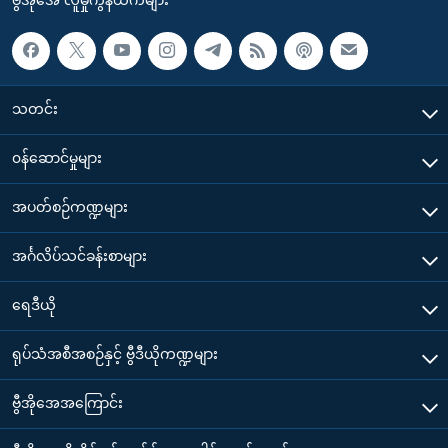
သတင်း
၀န်ဆောင်မှုများ
အပတ်စဉ်ကဏ္ဍများ
အင်္ဂလိပ်သင်ခန်းစာများ
ရေဒီယို
ရုပ်သံအစီအစဉ်နှင့် ဗွီဒီယိုကဏ္ဍများ
ဗွီအိုအေအကြောင်း