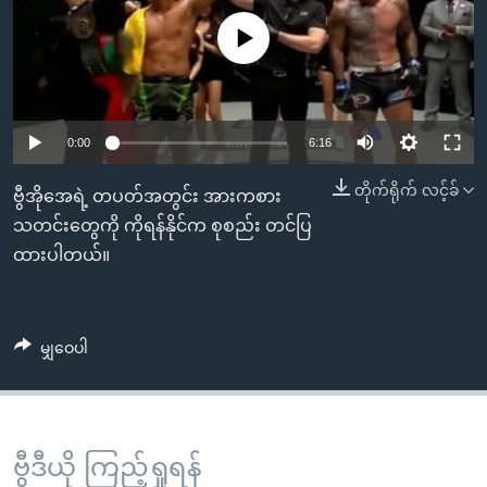
အ
သုတပဒေသာ အင်္ဂလိပ်စာ
ညွန်း
Learning English
No media source currently available
စာမျက်နှာ
သို့
ဗွီအိုအေ လူမှုကွန်ယက်များ
ကျော်
0:00
6:16
ကြည့်
ရန်
တိုက်ရိုက် လင့်ခ်
ဗွီအိုအေရဲ့ တပတ်အတွင်း အားကစား
ဘာသာစကားများ
ရှာဖွေ
သတင်းတွေကို ကိုရန်နိုင်က စုစည်း တင်ပြ
ရန်
ထားပါတယ်။
နေရာ
သို့
ကျော်
မျှဝေပါ
ရန်
ဗွီဒီယို ကြည့်ရှုရန်