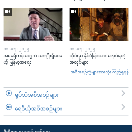
၀၁ မတ္၊ ၂၀၂၅
၀၁ မတ္၊ ၂၀၂၅
အမေရိကန်အတွက် အကျိုးရှိစေမ
ထိုင်းမှာ နိုင်ငံခြားသား မလုပ်ရတဲ့
ယ့် မြန်မာ့အရေး
အလုပ်များ
အစီအစဉ်တွဲများအားလုံးကြည့်ရှုရန်
ရုပ်သံအစီအစဉ်များ
ရေဒီယိုအစီအစဉ်များ
ဗွီအိုအေ လူမှုကွန်ယက်များ