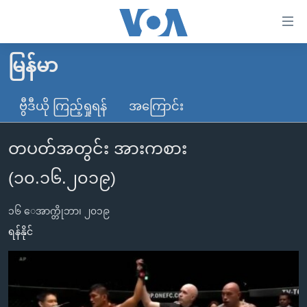
သုံး
ရ
လွယ်ကူ
မြန်မာ
မူလစာမျက်နှာ
စေ
မြန်မာ
ဗွီဒီယို ကြည့်ရှုရန်
အကြောင်း
သည့်
ကမ္ဘာ့သတင်းများ
Link
တပတ်အတွင်း အားကစား
ဗွီဒီယို
နိုင်ငံတကာ
များ
သတင်းလွတ်လပ်ခွင့်
အမေရိကန်
(၁၀.၁၆.၂၀၁၉)
ပင်မ
ရပ်ဝန်းတခု လမ်းတခု အလွန်
တရုတ်
အကြောင်းအရာ
၁၆ ေအာက္တိုဘာ၊ ၂၀၁၉
သို့
အင်္ဂလိပ်စာလေ့လာမယ်
အစ္စရေး-ပါလက်စတိုင်း
ရန်နိုင်
ကျော်
အပတ်စဉ်ကဏ္ဍများ
အမေရိကန်သုံးအီဒီယံ
ကြည့်
ရေဒီယိုနှင့်ရုပ်သံ အချက်အလက်များ
မကြေးမုံရဲ့ အင်္ဂလိပ်စာ
ရေဒီယို
ရန်
ပင်မ
ရေဒီယို/တီဗွီအစီအစဉ်
ရုပ်ရှင်ထဲက အင်္ဂလိပ်စာ
တီဗွီ