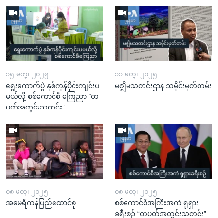
၁၅ မတ္၊ ၂၀၂၅
၁၁ မတ္၊ ၂၀၂၅
ရွေးကောက်ပွဲ နှစ်ကုန်ပိုင်းကျင်းပ
မဇ္ဈိမသတင်းဌာန သမိုင်းမှတ်တမ်း
မယ်လို့ စစ်ကောင်စီ ကြေညာ “တ
ပတ်အတွင်းသတင်း”
၀၈ မတ္၊ ၂၀၂၅
၀၈ မတ္၊ ၂၀၂၅
အမေရိကန်ပြည်ထောင်စု
စစ်ကောင်စီအကြီးအကဲ ရုရှား
ခရီးစဉ် “တပတ်အတွင်းသတင်း”