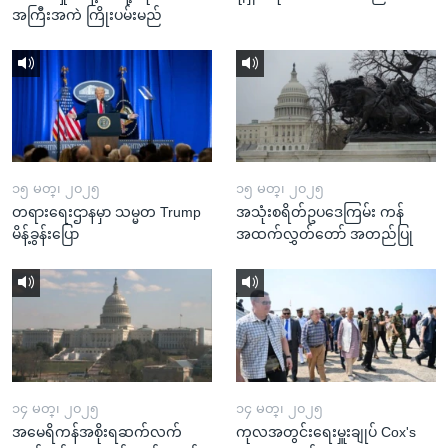
အကြီးအကဲ ကြိုးပမ်းမည်
၁၅ မတ္၊ ၂၀၂၅
၁၅ မတ္၊ ၂၀၂၅
တရားရေးဌာနမှာ သမ္မတ Trump
အသုံးစရိတ်ဥပဒေကြမ်း ကန်
မိန့်ခွန်းပြော
အထက်လွှတ်တော် အတည်ပြု
၁၄ မတ္၊ ၂၀၂၅
၁၄ မတ္၊ ၂၀၂၅
အမေရိကန်အစိုးရဆက်လက်
ကုလအတွင်းရေးမှူးချုပ် Cox's