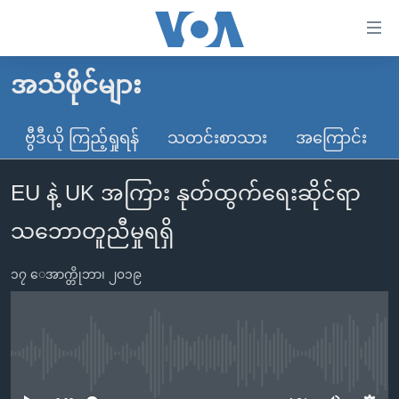
သုံး
ရ
လွယ်ကူ
အသံဖိုင်များ
မူလစာမျက်နှာ
စေ
မြန်မာ
ဗွီဒီယို ကြည့်ရှုရန်
သတင်းစာသား
အကြောင်း
သည့်
ကမ္ဘာ့သတင်းများ
Link
EU နဲ့ UK အကြား နုတ်ထွက်ရေးဆိုင်ရာ
ဗွီဒီယို
နိုင်ငံတကာ
များ
သတင်းလွတ်လပ်ခွင့်
အမေရိကန်
သဘောတူညီမှုရရှိ
ပင်မ
ရပ်ဝန်းတခု လမ်းတခု အလွန်
တရုတ်
အကြောင်းအရာ
၁၇ ေအာက္တိုဘာ၊ ၂၀၁၉
သို့
အင်္ဂလိပ်စာလေ့လာမယ်
အစ္စရေး-ပါလက်စတိုင်း
ကျော်
အပတ်စဉ်ကဏ္ဍများ
အမေရိကန်သုံးအီဒီယံ
ကြည့်
ရေဒီယိုနှင့်ရုပ်သံ အချက်အလက်များ
မကြေးမုံရဲ့ အင်္ဂလိပ်စာ
ရေဒီယို
ရန်
No media source currently available
ပင်မ
ရေဒီယို/တီဗွီအစီအစဉ်
ရုပ်ရှင်ထဲက အင်္ဂလိပ်စာ
တီဗွီ