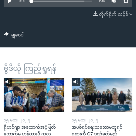
အ
0:00
1:34
သုတပဒေသာ အင်္ဂလိပ်စာ
ညွန်း
Learning English
တိုက်ရိုက် လင့်ခ်
စာမျက်နှာ
သို့
ဗွီအိုအေ လူမှုကွန်ယက်များ
ကျော်
မျှဝေပါ
ကြည့်
ရန်
ဘာသာစကားများ
ရှာဖွေ
ဗွီဒီယို ကြည့်ရှုရန်
ရန်
နေရာ
သို့
ကျော်
ရန်
၁၅ မတ္၊ ၂၀၂၅
၁၅ မတ္၊ ၂၀၂၅
ရိုဟင်ဂျာ အထောက်အပံ့ဖြတ်
အပစ်ရပ်ရေးသဘောမတူရင်
တောက်မှု ဟန့်တားဖို့ ကုလ
ရုရှားကို G7 ဒဏ်ခတ်မည်