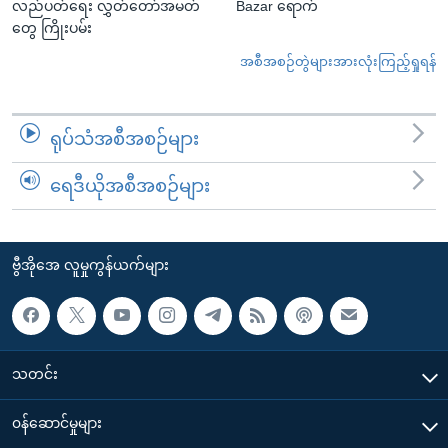
လည်ပတ်ရေး လွှတ်တော်အမတ်
Bazar ရောက်
တွေ ကြိုးပမ်း
အစီအစဉ်တွဲများအားလုံးကြည့်ရှုရန်
ရုပ်သံအစီအစဉ်များ
ရေဒီယိုအစီအစဉ်များ
ဗွီအိုအေ လူမှုကွန်ယက်များ
သတင်း
၀န်ဆောင်မှုများ