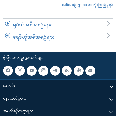
အစီအစဉ်တွဲများအားလုံးကြည့်ရှုရန်
ရုပ်သံအစီအစဉ်များ
ရေဒီယိုအစီအစဉ်များ
ဗွီအိုအေ လူမှုကွန်ယက်များ
သတင်း
၀န်ဆောင်မှုများ
အပတ်စဉ်ကဏ္ဍများ