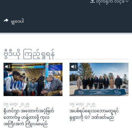
တိုက်ရိုက် လင့်ခ်
အ
သုတပဒေသာ အင်္ဂလိပ်စာ
ညွန်း
Learning English
စာမျက်နှာ
မျှဝေပါ
သို့
ဗွီအိုအေ လူမှုကွန်ယက်များ
ကျော်
ကြည့်
ရန်
ဗွီဒီယို ကြည့်ရှုရန်
ဘာသာစကားများ
ရှာဖွေ
ရန်
နေရာ
သို့
ကျော်
ရန်
၁၅ မတ္၊ ၂၀၂၅
၁၅ မတ္၊ ၂၀၂၅
ရိုဟင်ဂျာ အထောက်အပံ့ဖြတ်
အပစ်ရပ်ရေးသဘောမတူရင်
တောက်မှု ဟန့်တားဖို့ ကုလ
ရုရှားကို G7 ဒဏ်ခတ်မည်
အကြီးအကဲ ကြိုးပမ်းမည်