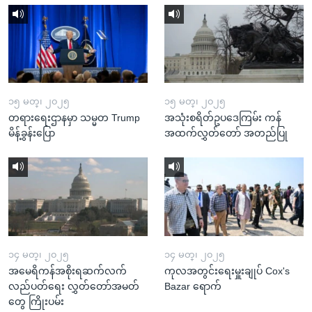
၁၅ မတ္၊ ၂၀၂၅
၁၅ မတ္၊ ၂၀၂၅
တရားရေးဌာနမှာ သမ္မတ Trump
အသုံးစရိတ်ဥပဒေကြမ်း ကန်
မိန့်ခွန်းပြော
အထက်လွှတ်တော် အတည်ပြု
၁၄ မတ္၊ ၂၀၂၅
၁၄ မတ္၊ ၂၀၂၅
အမေရိကန်အစိုးရဆက်လက်
ကုလအတွင်းရေးမှူးချုပ် Cox's
လည်ပတ်ရေး လွှတ်တော်အမတ်
Bazar ရောက်
တွေ ကြိုးပမ်း