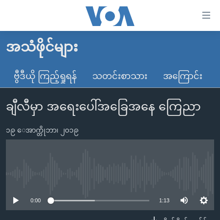
သုံး
ရ
လွယ်ကူ
အသံဖိုင်များ
မူလစာမျက်နှာ
စေ
မြန်မာ
ဗွီဒီယို ကြည့်ရှုရန်
သတင်းစာသား
အကြောင်း
သည့်
ကမ္ဘာ့သတင်းများ
Link
ချီလီမှာ အရေးပေါ်အခြေအနေ ကြေညာ
ဗွီဒီယို
နိုင်ငံတကာ
များ
သတင်းလွတ်လပ်ခွင့်
အမေရိကန်
ပင်မ
၁၉ ေအာက္တိုဘာ၊ ၂၀၁၉
ရပ်ဝန်းတခု လမ်းတခု အလွန်
တရုတ်
အကြောင်းအရာ
သို့
အင်္ဂလိပ်စာလေ့လာမယ်
အစ္စရေး-ပါလက်စတိုင်း
ကျော်
အပတ်စဉ်ကဏ္ဍများ
အမေရိကန်သုံးအီဒီယံ
No media source currently available
ကြည့်
ရေဒီယိုနှင့်ရုပ်သံ အချက်အလက်များ
မကြေးမုံရဲ့ အင်္ဂလိပ်စာ
ရေဒီယို
ရန်
0:00
1:13
ပင်မ
ရေဒီယို/တီဗွီအစီအစဉ်
ရုပ်ရှင်ထဲက အင်္ဂလိပ်စာ
တီဗွီ