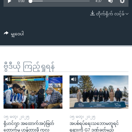
အ
0:00
4:37
သုတပဒေသာ အင်္ဂလိပ်စာ
ညွန်း
Learning English
တိုက်ရိုက် လင့်ခ်
စာမျက်နှာ
သို့
ဗွီအိုအေ လူမှုကွန်ယက်များ
ကျော်
မျှဝေပါ
ကြည့်
ရန်
ဘာသာစကားများ
ရှာဖွေ
ဗွီဒီယို ကြည့်ရှုရန်
ရန်
နေရာ
သို့
ကျော်
ရန်
၁၅ မတ္၊ ၂၀၂၅
၁၅ မတ္၊ ၂၀၂၅
ရိုဟင်ဂျာ အထောက်အပံ့ဖြတ်
အပစ်ရပ်ရေးသဘောမတူရင်
တောက်မှု ဟန့်တားဖို့ ကုလ
ရုရှားကို G7 ဒဏ်ခတ်မည်