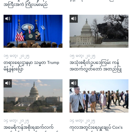
အကြီးအကဲ ကြိုးပမ်းမည်
၁၅ မတ္၊ ၂၀၂၅
၁၅ မတ္၊ ၂၀၂၅
တရားရေးဌာနမှာ သမ္မတ Trump
အသုံးစရိတ်ဥပဒေကြမ်း ကန်
မိန့်ခွန်းပြော
အထက်လွှတ်တော် အတည်ပြု
၁၄ မတ္၊ ၂၀၂၅
၁၄ မတ္၊ ၂၀၂၅
အမေရိကန်အစိုးရဆက်လက်
ကုလအတွင်းရေးမှူးချုပ် Cox's