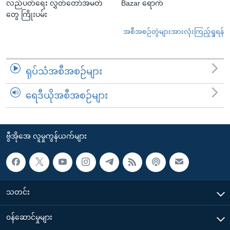
လည်ပတ်ရေး လွှတ်တော်အမတ်
Bazar ရောက်
တွေ ကြိုးပမ်း
အစီအစဉ်တွဲများအားလုံးကြည့်ရှုရန်
ရုပ်သံအစီအစဉ်များ
ရေဒီယိုအစီအစဉ်များ
ဗွီအိုအေ လူမှုကွန်ယက်များ
သတင်း
၀န်ဆောင်မှုများ