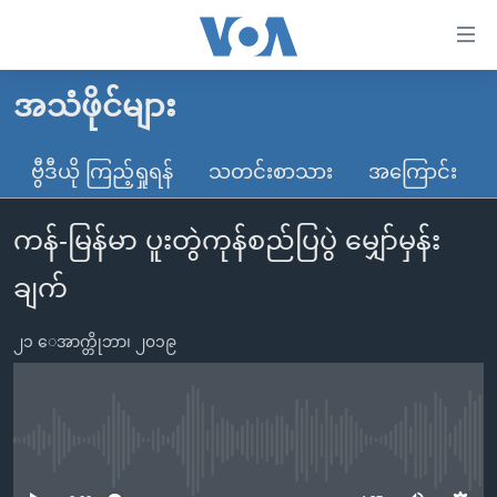
သုံး
ရ
လွယ်ကူ
အသံဖိုင်များ
မူလစာမျက်နှာ
စေ
မြန်မာ
ဗွီဒီယို ကြည့်ရှုရန်
သတင်းစာသား
အကြောင်း
သည့်
ကမ္ဘာ့သတင်းများ
Link
ကန်-မြန်မာ ပူးတွဲကုန်စည်ပြပွဲ မျှော်မှန်း
ဗွီဒီယို
နိုင်ငံတကာ
များ
သတင်းလွတ်လပ်ခွင့်
အမေရိကန်
ချက်
ပင်မ
ရပ်ဝန်းတခု လမ်းတခု အလွန်
တရုတ်
အကြောင်းအရာ
၂၁ ေအာက္တိုဘာ၊ ၂၀၁၉
သို့
အင်္ဂလိပ်စာလေ့လာမယ်
အစ္စရေး-ပါလက်စတိုင်း
ကျော်
အပတ်စဉ်ကဏ္ဍများ
အမေရိကန်သုံးအီဒီယံ
ကြည့်
ရေဒီယိုနှင့်ရုပ်သံ အချက်အလက်များ
မကြေးမုံရဲ့ အင်္ဂလိပ်စာ
ရေဒီယို
ရန်
No media source currently available
ပင်မ
ရေဒီယို/တီဗွီအစီအစဉ်
ရုပ်ရှင်ထဲက အင်္ဂလိပ်စာ
တီဗွီ