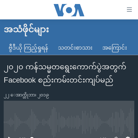
သုံး
ရ
လွယ်ကူ
အသံဖိုင်များ
မူလစာမျက်နှာ
စေ
မြန်မာ
ဗွီဒီယို ကြည့်ရှုရန်
သတင်းစာသား
အကြောင်း
သည့်
ကမ္ဘာ့သတင်းများ
Link
၂၀၂၀ ကန်သမ္မတရွေးကောက်ပွဲအတွက်
ဗွီဒီယို
နိုင်ငံတကာ
များ
သတင်းလွတ်လပ်ခွင့်
အမေရိကန်
Facebook စည်းကမ်းတင်းကျပ်မည်
ပင်မ
ရပ်ဝန်းတခု လမ်းတခု အလွန်
တရုတ်
အကြောင်းအရာ
၂၂ ေအာက္တိုဘာ၊ ၂၀၁၉
သို့
အင်္ဂလိပ်စာလေ့လာမယ်
အစ္စရေး-ပါလက်စတိုင်း
ကျော်
အပတ်စဉ်ကဏ္ဍများ
အမေရိကန်သုံးအီဒီယံ
ကြည့်
ရေဒီယိုနှင့်ရုပ်သံ အချက်အလက်များ
မကြေးမုံရဲ့ အင်္ဂလိပ်စာ
ရေဒီယို
ရန်
No media source currently available
ပင်မ
ရေဒီယို/တီဗွီအစီအစဉ်
ရုပ်ရှင်ထဲက အင်္ဂလိပ်စာ
တီဗွီ