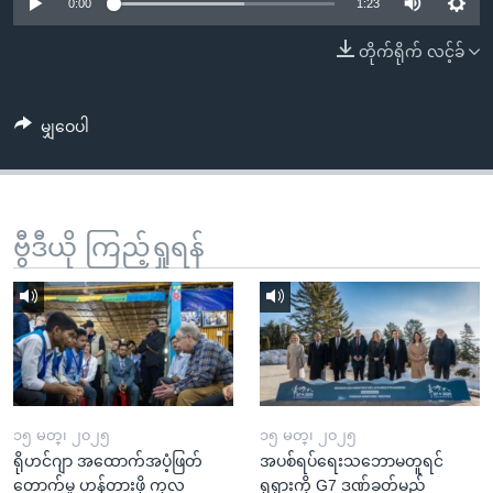
အ
0:00
1:23
သုတပဒေသာ အင်္ဂလိပ်စာ
ညွန်း
Learning English
တိုက်ရိုက် လင့်ခ်
စာမျက်နှာ
သို့
ဗွီအိုအေ လူမှုကွန်ယက်များ
ကျော်
မျှဝေပါ
ကြည့်
ရန်
ဘာသာစကားများ
ရှာဖွေ
ဗွီဒီယို ကြည့်ရှုရန်
ရန်
နေရာ
သို့
ကျော်
ရန်
၁၅ မတ္၊ ၂၀၂၅
၁၅ မတ္၊ ၂၀၂၅
ရိုဟင်ဂျာ အထောက်အပံ့ဖြတ်
အပစ်ရပ်ရေးသဘောမတူရင်
တောက်မှု ဟန့်တားဖို့ ကုလ
ရုရှားကို G7 ဒဏ်ခတ်မည်