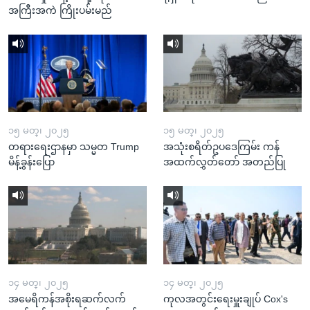
အကြီးအကဲ ကြိုးပမ်းမည်
၁၅ မတ္၊ ၂၀၂၅
၁၅ မတ္၊ ၂၀၂၅
တရားရေးဌာနမှာ သမ္မတ Trump
အသုံးစရိတ်ဥပဒေကြမ်း ကန်
မိန့်ခွန်းပြော
အထက်လွှတ်တော် အတည်ပြု
၁၄ မတ္၊ ၂၀၂၅
၁၄ မတ္၊ ၂၀၂၅
အမေရိကန်အစိုးရဆက်လက်
ကုလအတွင်းရေးမှူးချုပ် Cox's