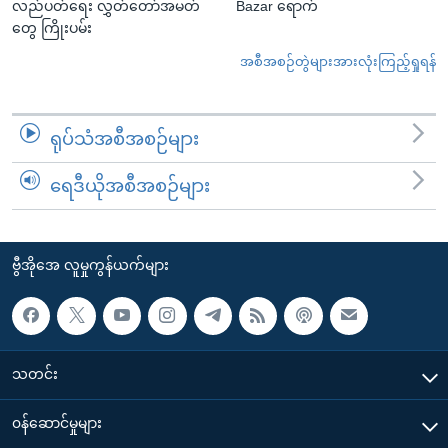
လည်ပတ်ရေး လွှတ်တော်အမတ်
Bazar ရောက်
တွေ ကြိုးပမ်း
အစီအစဉ်တွဲများအားလုံးကြည့်ရှုရန်
ရုပ်သံအစီအစဉ်များ
ရေဒီယိုအစီအစဉ်များ
ဗွီအိုအေ လူမှုကွန်ယက်များ
သတင်း
၀န်ဆောင်မှုများ