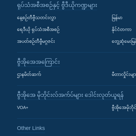
ရုပ်သံအစီအစဉ်နှင့် ဗွီဒီယိုကဏ္ဍများ
နေ့စဉ်တီဗွီသတင်းလွှာ
မြန်မာ
ရေဒီယို ရုပ်သံအစီအစဉ်
နိုင်ငံတကာ
အပတ်စဉ်တီဗွီမဂ္ဂဇင်း
တွေ့ဆုံမေးမြန
ဗွီအိုအေအကြောင်း
ဌာနမိတ်ဆက်
မီတာလှိုင်းမျာ
ဗွီအိုအေ မိုဘိုင်းလ်အက်ပ်များ ဒေါင်းလုတ်ယူရန်
Learning English
VOA+
ဗွီအိုအေမိုဘ
ဗွီအိုအေ လူမှုကွန်ယက်များ
Other Links