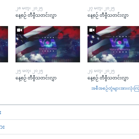
၂၈ မတ္၊ ၂၀၂၅
၂၇ မတ္၊ ၂၀၂၅
နေ့စဉ် တီဗွီသတင်းလွှာ
နေ့စဉ် တီဗွီသတင်းလွှာ
၂၅ မတ္၊ ၂၀၂၅
၂၄ မတ္၊ ၂၀၂၅
နေ့စဉ် တီဗွီသတင်းလွှာ
နေ့စဉ် တီဗွီသတင်းလွှာ
အစီအစဉ်တွဲများအားလုံးကြည့
း
ား