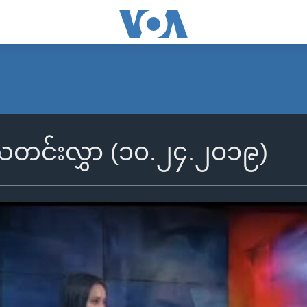
ွီသတင်းလွှာ (၁၀.၂၄.၂၀၁၉)