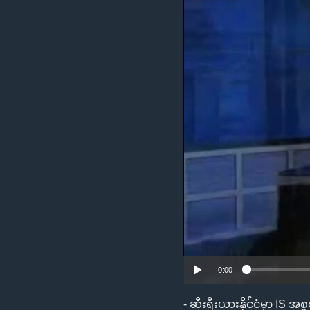
သုတပဒေသာ အင်္ဂလိပ်စာ
အ
ညွန်း
စာမျက်နှာ
သို့
ကျော်
ကြည့်
ရန်
ရှာဖွေ
ရန်
နေရာ
သို့
ကျော်
ရန်
0:00
- ဆီးရီးယားနိုင်ငံမှာ IS 