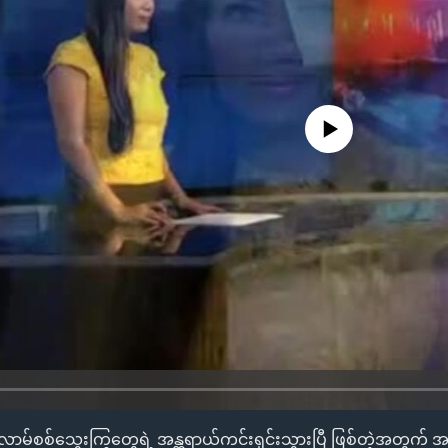
No media source currently availa
အစ္စလာမ်စစ်သွေးကြွတွေရဲ့ အန္တရာယ်ကင်းရှင်းသွားပြီ ဖြစ်တဲ့အတွက် 