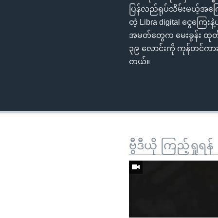
ပြန်လည်ရုပ်သိမ်းမယ့်အကြော
တဲ့ Libra digital ငွေကြေ
အမတ်တွေက မေးခွန်း ထုတ်
၃၉ လောင်းကို ကုန်တင်ကားတစီ
တယ်။
ဗွီဒီယို ကြည့်ရှုရန်