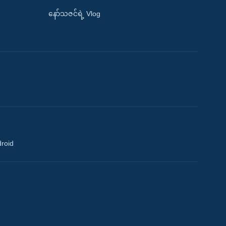
နော်သဇင်ရဲ့ Vlog
droid