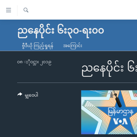
သုံး
ရ
ရှာဖွေ
လွယ်ကူ
မူလစာမျက်နှာ
ညနေပိုင်း ၆း၃၀-ရး၀၀
ရ
စေ
မြန်မာ
လာ
ဗွီဒီယို ကြည့်ရှုရန်
အကြောင်း
သည့်
ဒ်
ကမ္ဘာ့သတင်းများ
Link
ဗွီဒီယို
နိုင်ငံတကာ
၀၈ ႏိုဝင္ဘာ၊ ၂၀၁၉
ညနေပိုင်း 
များ
သတင်းလွတ်လပ်ခွင့်
အမေရိကန်
ပင်မ
ရပ်ဝန်းတခု လမ်းတခု အလွန်
တရုတ်
အကြောင်းအရာ
အင်္ဂလိပ်စာလေ့လာမယ်
အစ္စရေး-ပါလက်စတိုင်း
မျှဝေပါ
သို့
အပတ်စဉ်ကဏ္ဍများ
အမေရိကန်သုံးအီဒီယံ
ကျော်
ကြည့်
ရေဒီယိုနှင့်ရုပ်သံ အချက်အလက်များ
မကြေးမုံရဲ့ အင်္ဂလိပ်စာ
ရေဒီယို
ရန်
ရေဒီယို/တီဗွီအစီအစဉ်
ရုပ်ရှင်ထဲက အင်္ဂလိပ်စာ
တီဗွီ
ပင်မ