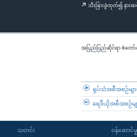
သုတပဒေသာ အင်္ဂလိပ်စာ
အ
သီးခြားခွဲထုတ်၍ နားဆင
ညွန်း
စာမျက်နှာ
သို့
ကျော်
ကြည့်
အပြည်ပြည်ဆိုင်ရာ စံတော်ချိ
ရန်
ရှာဖွေ
ရန်
နေရာ
သို့
ရုပ်သံအစီအစဉ်မျာ
ကျော်
ရန်
ရေဒီယိုအစီအစဉ်မျ
သတင်း
၀န်ဆောင်မှ