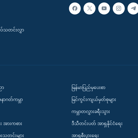
းလ်သတင်းလွှာ
ပညာ
မြန်မာပြည်မှပေးစာ
အနာဂတ်ကမ္ဘာ
မြင်ကွင်းကျယ်မှတ်စုများ
ကမ္ဘာတလွှားခရီးသွား
း အားကစား
ဒီသီတင်းပတ် အာရှနိုင်ငံရေး
ားသတင်းများ
အာရှစီးပွားရေး