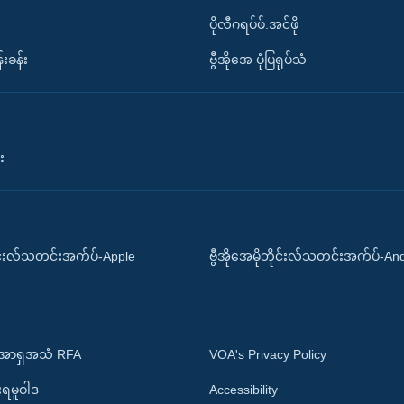
ပိုလီဂရပ်ဖ်.အင်ဖို
်းခန်း
ဗွီအိုအေ ပုံပြရုပ်သံ
း
ိုင်းလ်သတင်းအက်ပ်-Apple
ဗွီအိုအေမိုဘိုင်းလ်သတင်းအက်ပ်-An
 အာရှအသံ RFA
VOA's Privacy Policy
ုးရမူဝါဒ
Accessibility