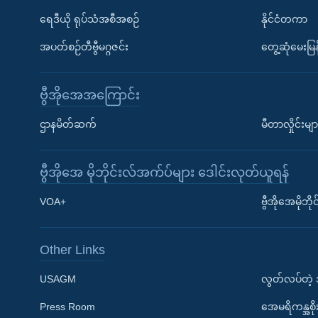
ရေဒီယို ရုပ်သံအစီအစဉ်
နိုင်ငံတကာ
အပတ်စဉ်တီဗွီမဂ္ဂဇင်း
တွေ့ဆုံမေးမြန
ဗွီအိုအေအကြောင်း
ဌာနမိတ်ဆက်
မီတာလှိုင်းမျာ
ဗွီအိုအေ မိုဘိုင်းလ်အက်ပ်များ ဒေါင်းလုတ်ယူရန်
Learning English
VOA+
ဗွီအိုအေမိုဘ
ဗွီအိုအေ လူမှုကွန်ယက်များ
Other Links
USAGM
လွတ်လပ်တဲ့
Press Room
အေမရိကန္အစိ
ဘာသာစကားများ