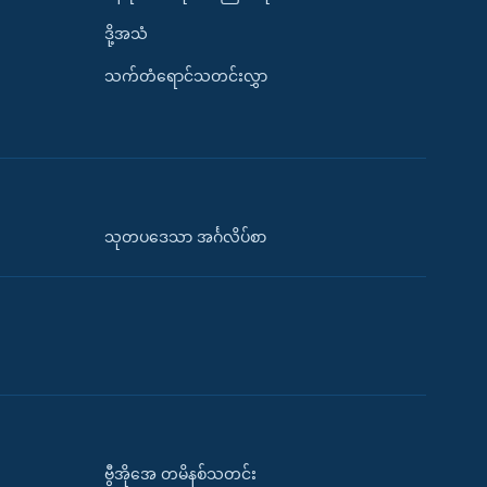
ဒို့အသံ
သက်တံရောင်သတင်းလွှာ
သုတပဒေသာ အင်္ဂလိပ်စာ
ဗွီအိုအေ တမိနစ်သတင်း