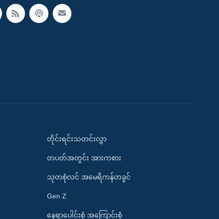
တိုင်းရင်းသတင်းလွှာ
တပတ်အတွင်း အားကစား
သုတစုံလင် အမေရိကန်တခွင်
Gen Z
နေရာပေါင်းစုံ အကြောင်းစုံ