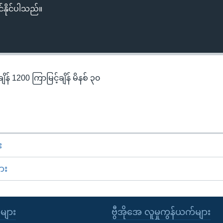
်နိုင်ပါသည်။
န် 1200 ကြာမြင့်ချိန် မိနစ် ၃၀
း
ား
ုများ
ဗွီအိုအေ လူမှုကွန်ယက်များ