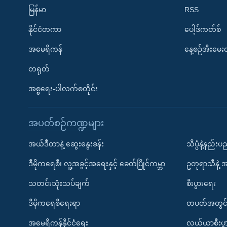
မြန်မာ
RSS
နိုင်ငံတကာ
ပေါ့ဒ်ကတ်စ်
အမေရိကန်
နေ့စဉ်အီးမေ
တရုတ်
အစ္စရေး-ပါလက်စတိုင်း
အပတ်စဉ်ကဏ္ဍများ
အယ်ဒီတာနဲ့ ဆွေးနွေးခန်း
သိပ္ပံနဲ့နည်း
ဒီမိုကရေစီ၊ လူ့အခွင့်အရေးနှင့် ခေတ်ပြိုင်ကမ္ဘာ
ဥတုရာသီနဲ့ 
သတင်းသုံးသပ်ချက်
စီးပွားရေး
ဒီမိုကရေစီရေးရာ
တပတ်အတွင်
အမေရိကန်နိုင်ငံရေး
လယ်ယာစီးပွ