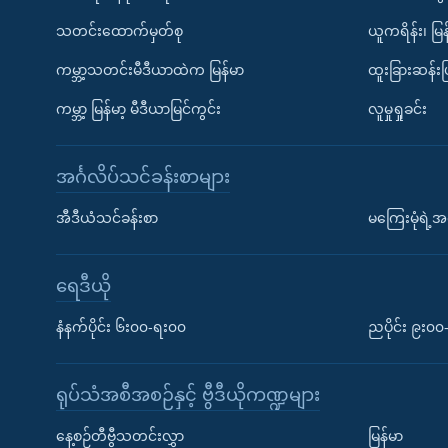
သတင်းထောက်မှတ်စု
ယူကရိန်း၊ မြန
ကမ္ဘာ့သတင်းမီဒီယာထဲက မြန်မာ
ထူးခြားဆန်း
ကမ္ဘာ့ မြန်မာ့ မီဒီယာမြင်ကွင်း
လူမှုရှုခင်း
အင်္ဂလိပ်သင်ခန်းစာများ
အီဒီယံသင်ခန်းစာ
မကြေးမုံရဲ့အင
ရေဒီယို
နံနက်ပိုင်း ၆း၀၀-ရး၀၀
ညပိုင်း ၉း၀
ရုပ်သံအစီအစဉ်နှင့် ဗွီဒီယိုကဏ္ဍများ
နေ့စဉ်တီဗွီသတင်းလွှာ
မြန်မာ