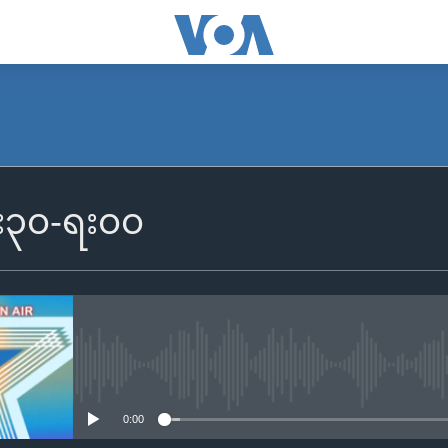
၆း၃၀-ရး၀၀
No media source currently availa
0:00