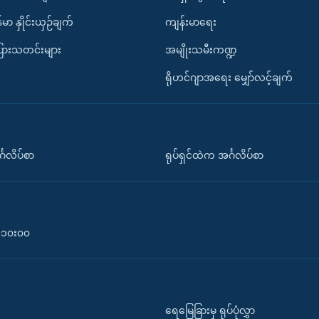
်မာ နှိုင်းယှဉ်ချက်
ကျန်းမာရေး
ပြားသတင်းများ
အမျိုးသမီးကဏ္ဍ
ရိုဟင်ဂျာအရေး မျှော်လင့်ချက်
်္ဂလိပ်စာ
ရုပ်ရှင်ထဲက အင်္ဂလိပ်စာ
၀-၁၀း၀၀
ရေမြေခြားမှ ရုပ်ပုံလွှာ