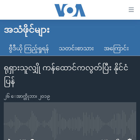
သုံး
ရ
လွယ်ကူ
အသံဖိုင်များ
မူလစာမျက်နှာ
စေ
မြန်မာ
ဗွီဒီယို ကြည့်ရှုရန်
သတင်းစာသား
အကြောင်း
သည့်
ကမ္ဘာ့သတင်းများ
Link
ရုရှားသူလျှို ကန်ထောင်ကလွတ်ပြီး နိုင်ငံ
ဗွီဒီယို
နိုင်ငံတကာ
များ
သတင်းလွတ်လပ်ခွင့်
အမေရိကန်
ပြန်
ပင်မ
ရပ်ဝန်းတခု လမ်းတခု အလွန်
တရုတ်
အကြောင်းအရာ
၂၆ ေအာက္တိုဘာ၊ ၂၀၁၉
သို့
အင်္ဂလိပ်စာလေ့လာမယ်
အစ္စရေး-ပါလက်စတိုင်း
ကျော်
အပတ်စဉ်ကဏ္ဍများ
အမေရိကန်သုံးအီဒီယံ
ကြည့်
ရေဒီယိုနှင့်ရုပ်သံ အချက်အလက်များ
မကြေးမုံရဲ့ အင်္ဂလိပ်စာ
ရေဒီယို
ရန်
No media source currently available
ပင်မ
ရေဒီယို/တီဗွီအစီအစဉ်
ရုပ်ရှင်ထဲက အင်္ဂလိပ်စာ
တီဗွီ