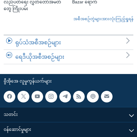
လည်ပတ်ရေး လွှတ်တော်အမတ်
Bazar ရောက်
တွေ ကြိုးပမ်း
အစီအစဉ်တွဲများအားလုံးကြည့်ရှုရန်
ရုပ်သံအစီအစဉ်များ
ရေဒီယိုအစီအစဉ်များ
ဗွီအိုအေ လူမှုကွန်ယက်များ
သတင်း
၀န်ဆောင်မှုများ