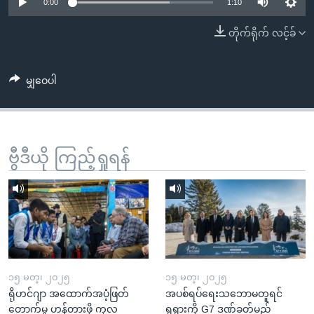
အ
0:00
1:10
သုတပဒေသာ အင်္ဂလိပ်စာ
ညွန်း
Learning English
တိုက်ရိုက် လင့်ခ်
စာမျက်နှာ
သို့
ဗွီအိုအေ လူမှုကွန်ယက်များ
ကျော်
မျှဝေပါ
ကြည့်
ရန်
ဘာသာစကားများ
ရှာဖွေ
ဗွီဒီယို ကြည့်ရှုရန်
ရန်
နေရာ
သို့
ကျော်
ရန်
၁၅ မတ္၊ ၂၀၂၅
၁၅ မတ္၊ ၂၀၂၅
ရိုဟင်ဂျာ အထောက်အပံ့ဖြတ်
အပစ်ရပ်ရေးသဘောမတူရင်
တောက်မှု ဟန့်တားဖို့ ကုလ
ရုရှားကို G7 ဒဏ်ခတ်မည်