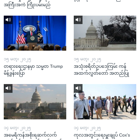
အကြီးအကဲ ကြိုးပမ်းမည်
၁၅ မတ္၊ ၂၀၂၅
၁၅ မတ္၊ ၂၀၂၅
တရားရေးဌာနမှာ သမ္မတ Trump
အသုံးစရိတ်ဥပဒေကြမ်း ကန်
မိန့်ခွန်းပြော
အထက်လွှတ်တော် အတည်ပြု
၁၄ မတ္၊ ၂၀၂၅
၁၄ မတ္၊ ၂၀၂၅
အမေရိကန်အစိုးရဆက်လက်
ကုလအတွင်းရေးမှူးချုပ် Cox's