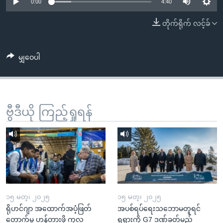
အ
0:00
4:40
သုတပဒေသာ အင်္ဂလိပ်စာ
ညွန်း
Learning English
တိုက်ရိုက် လင့်ခ်
စာမျက်နှာ
သို့
ဗွီအိုအေ လူမှုကွန်ယက်များ
ကျော်
မျှဝေပါ
ကြည့်
ရန်
ဘာသာစကားများ
ရှာဖွေ
ဗွီဒီယို ကြည့်ရှုရန်
ရန်
နေရာ
သို့
ကျော်
ရန်
၁၅ မတ္၊ ၂၀၂၅
၁၅ မတ္၊ ၂၀၂၅
ရိုဟင်ဂျာ အထောက်အပံ့ဖြတ်
အပစ်ရပ်ရေးသဘောမတူရင်
တောက်မှု ဟန့်တားဖို့ ကုလ
ရုရှားကို G7 ဒဏ်ခတ်မည်