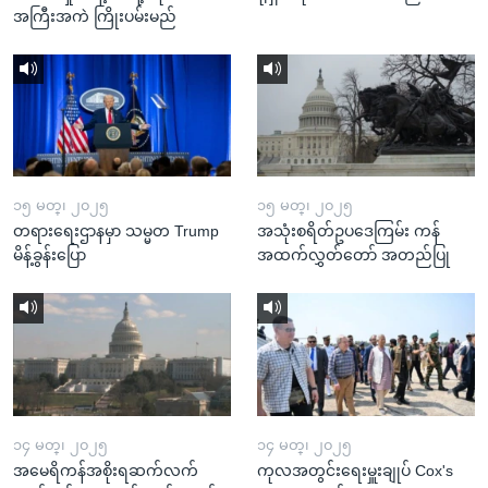
အကြီးအကဲ ကြိုးပမ်းမည်
၁၅ မတ္၊ ၂၀၂၅
၁၅ မတ္၊ ၂၀၂၅
တရားရေးဌာနမှာ သမ္မတ Trump
အသုံးစရိတ်ဥပဒေကြမ်း ကန်
မိန့်ခွန်းပြော
အထက်လွှတ်တော် အတည်ပြု
၁၄ မတ္၊ ၂၀၂၅
၁၄ မတ္၊ ၂၀၂၅
အမေရိကန်အစိုးရဆက်လက်
ကုလအတွင်းရေးမှူးချုပ် Cox's