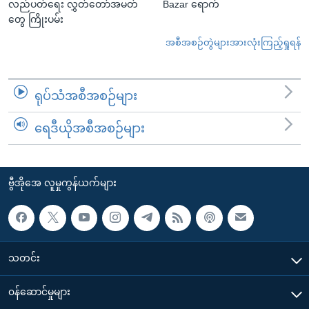
လည်ပတ်ရေး လွှတ်တော်အမတ်
Bazar ရောက်
တွေ ကြိုးပမ်း
အစီအစဉ်တွဲများအားလုံးကြည့်ရှုရန်
ရုပ်သံအစီအစဉ်များ
ရေဒီယိုအစီအစဉ်များ
ဗွီအိုအေ လူမှုကွန်ယက်များ
သတင်း
၀န်ဆောင်မှုများ