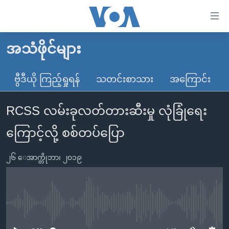
သုံး
ရ
လွယ်ကူ
အသံဖိုင်များ
မူလစာမျက်နှာ
စေ
မြန်မာ
ဗွီဒီယို ကြည့်ရှုရန်
သတင်းစာသား
အကြောင်း
သည့်
ကမ္ဘာ့သတင်းများ
Link
RCSS လမ်းခုလတ်တားဆီးမှု လုံခြုံရေး
ဗွီဒီယို
နိုင်ငံတကာ
များ
သတင်းလွတ်လပ်ခွင့်
အမေရိကန်
ကြောင့်လို့ စစ်တပ်ပြော
ပင်မ
ရပ်ဝန်းတခု လမ်းတခု အလွန်
တရုတ်
အကြောင်းအရာ
၂၆ ေအာက္တိုဘာ၊ ၂၀၁၉
သို့
အင်္ဂလိပ်စာလေ့လာမယ်
အစ္စရေး-ပါလက်စတိုင်း
ကျော်
အပတ်စဉ်ကဏ္ဍများ
အမေရိကန်သုံးအီဒီယံ
ကြည့်
ရေဒီယိုနှင့်ရုပ်သံ အချက်အလက်များ
မကြေးမုံရဲ့ အင်္ဂလိပ်စာ
ရေဒီယို
ရန်
No media source currently available
ပင်မ
ရေဒီယို/တီဗွီအစီအစဉ်
ရုပ်ရှင်ထဲက အင်္ဂလိပ်စာ
တီဗွီ