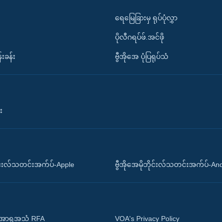
ရေမြေခြားမှ ရုပ်ပုံလွှာ
ပိုလီဂရပ်ဖ်.အင်ဖို
်းခန်း
ဗွီအိုအေ ပုံပြရုပ်သံ
း
ိုင်းလ်သတင်းအက်ပ်-Apple
ဗွီအိုအေမိုဘိုင်းလ်သတင်းအက်ပ်-An
 အာရှအသံ RFA
VOA's Privacy Policy