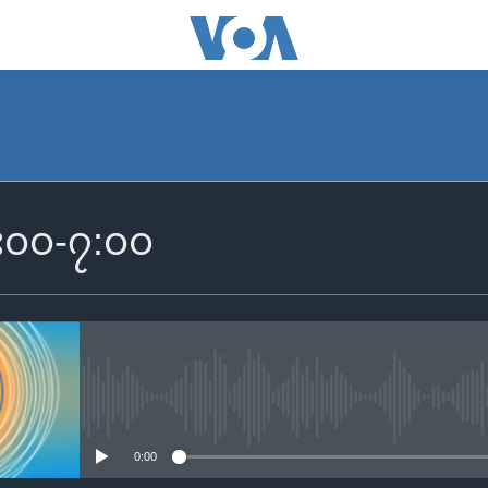
SUBSCRIBE
 ၆း၀၀-၇:၀၀
Apple Podcasts
Spotify
ရယူရန်
No media source currently availa
0:00