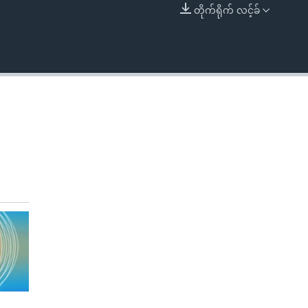
တိုက်ရိုက် လင့်ခ်
EMBED