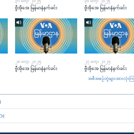
၃၁ မတ္၊ ၂၀၂၅
၃၀ မတ္၊ ၂၀၂၅
ဗွီအိုအေ မြန်မာနံနက်ခင်း
ဗွီအိုအေ မြန်မာနံနက်ခင်း
၂၈ မတ္၊ ၂၀၂၅
၂၇ မတ္၊ ၂၀၂၅
ဗွီအိုအေ မြန်မာနံနက်ခင်း
ဗွီအိုအေ မြန်မာနံနက်ခင်း
အစီအစဉ်တွဲများအားလုံးကြည့
း
ား