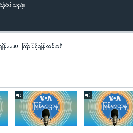
်နိုင်ပါသည်။
န် 2330 - ကြာမြင့်ချိန် တစ်နာရီ