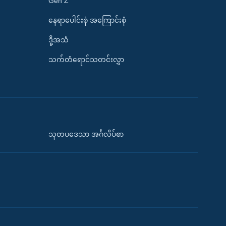
Gen Z
နေရာပေါင်းစုံ အကြောင်းစုံ
ဒို့အသံ
သက်တံရောင်သတင်းလွှာ
သုတပဒေသာ အင်္ဂလိပ်စာ