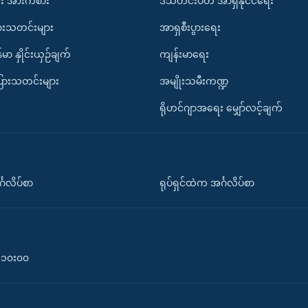
း အားကစား
ဒီသီတင်းပတ် အာရှနိုင်ငံရေး
ားသတင်းများ
အာရှစီးပွားရေး
်မာ နှိုင်းယှဉ်ချက်
ကျန်းမာရေး
ပြားသတင်းများ
အမျိုးသမီးကဏ္ဍ
ရိုဟင်ဂျာအရေး မျှော်လင့်ချက်
်္ဂလိပ်စာ
ရုပ်ရှင်ထဲက အင်္ဂလိပ်စာ
၀-၁၀း၀၀