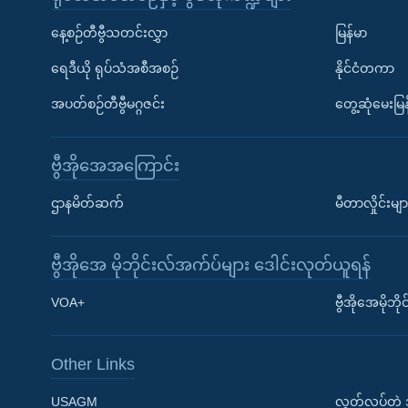
နေ့စဉ်တီဗွီသတင်းလွှာ
မြန်မာ
ရေဒီယို ရုပ်သံအစီအစဉ်
နိုင်ငံတကာ
အပတ်စဉ်တီဗွီမဂ္ဂဇင်း
တွေ့ဆုံမေးမြန
ဗွီအိုအေအကြောင်း
ဌာနမိတ်ဆက်
မီတာလှိုင်းမျာ
ဗွီအိုအေ မိုဘိုင်းလ်အက်ပ်များ ဒေါင်းလုတ်ယူရန်
Learning English
VOA+
ဗွီအိုအေမိုဘ
ဗွီအိုအေ လူမှုကွန်ယက်များ
Other Links
USAGM
လွတ်လပ်တဲ့