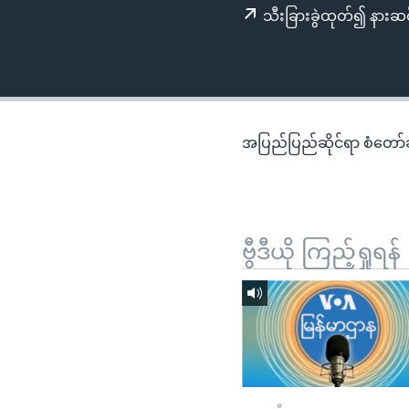
သုတပဒေသာ အင်္ဂလိပ်စာ
အ
သီးခြားခွဲထုတ်၍ နားဆင
ညွန်း
စာမျက်နှာ
သို့
ကျော်
ကြည့်
အပြည်ပြည်ဆိုင်ရာ စံတော်ချိ
ရန်
ရှာဖွေ
ရန်
နေရာ
ဗွီဒီယို ကြည့်ရှုရန်
သို့
ကျော်
ရန်