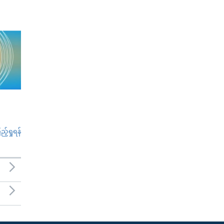
်ရှုရန်