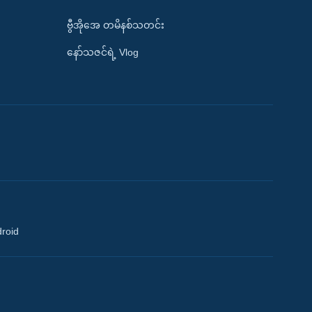
ဗွီအိုအေ တမိနစ်သတင်း
နော်သဇင်ရဲ့ Vlog
droid