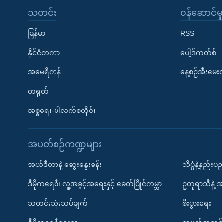
သတင်း
၀န်ဆောင်မှ
မြန်မာ
RSS
နိုင်ငံတကာ
ပေါ့ဒ်ကတ်စ်
အမေရိကန်
နေ့စဉ်အီးမေ
တရုတ်
အစ္စရေး-ပါလက်စတိုင်း
အပတ်စဉ်ကဏ္ဍများ
အယ်ဒီတာနဲ့ ဆွေးနွေးခန်း
သိပ္ပံနဲ့နည်း
ဒီမိုကရေစီ၊ လူ့အခွင့်အရေးနှင့် ခေတ်ပြိုင်ကမ္ဘာ
ဥတုရာသီနဲ့ 
သတင်းသုံးသပ်ချက်
စီးပွားရေး