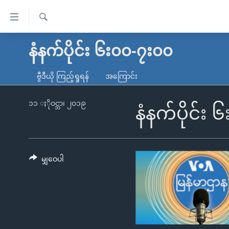
သုံး
ရ
ရှာဖွေ
လွယ်ကူ
မူလစာမျက်နှာ
နံနက်ပိုင်း ၆း၀၀-၇း၀၀
ရ
စေ
မြန်မာ
လာ
ဗွီဒီယို ကြည့်ရှုရန်
အကြောင်း
သည့်
ဒ်
ကမ္ဘာ့သတင်းများ
Link
ဗွီဒီယို
နိုင်ငံတကာ
၁၁ ႏိုဝင္ဘာ၊ ၂၀၁၉
နံနက်ပိုင်း
များ
သတင်းလွတ်လပ်ခွင့်
အမေရိကန်
ပင်မ
ရပ်ဝန်းတခု လမ်းတခု အလွန်
တရုတ်
အကြောင်းအရာ
အင်္ဂလိပ်စာလေ့လာမယ်
အစ္စရေး-ပါလက်စတိုင်း
မျှဝေပါ
သို့
အပတ်စဉ်ကဏ္ဍများ
အမေရိကန်သုံးအီဒီယံ
ကျော်
ကြည့်
ရေဒီယိုနှင့်ရုပ်သံ အချက်အလက်များ
မကြေးမုံရဲ့ အင်္ဂလိပ်စာ
ရေဒီယို
ရန်
ရေဒီယို/တီဗွီအစီအစဉ်
ရုပ်ရှင်ထဲက အင်္ဂလိပ်စာ
တီဗွီ
ပင်မ