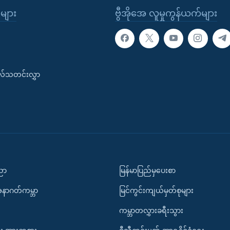
ုများ
ဗွီအိုအေ လူမှုကွန်ယက်များ
းလ်သတင်းလွှာ
ပညာ
မြန်မာပြည်မှပေးစာ
အနာဂတ်ကမ္ဘာ
မြင်ကွင်းကျယ်မှတ်စုများ
ကမ္ဘာတလွှားခရီးသွား