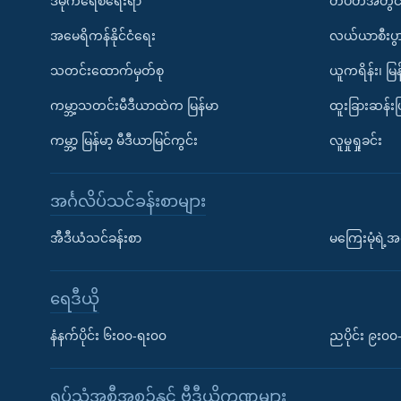
ဒီမိုကရေစီရေးရာ
တပတ်အတွင်
အမေရိကန်နိုင်ငံရေး
လယ်ယာစီးပွ
သတင်းထောက်မှတ်စု
ယူကရိန်း၊ မြန
ကမ္ဘာ့သတင်းမီဒီယာထဲက မြန်မာ
ထူးခြားဆန်း
ကမ္ဘာ့ မြန်မာ့ မီဒီယာမြင်ကွင်း
လူမှုရှုခင်း
အင်္ဂလိပ်သင်ခန်းစာများ
အီဒီယံသင်ခန်းစာ
မကြေးမုံရဲ့အင
ရေဒီယို
နံနက်ပိုင်း ၆း၀၀-ရး၀၀
ညပိုင်း ၉း၀
ရုပ်သံအစီအစဉ်နှင့် ဗွီဒီယိုကဏ္ဍများ